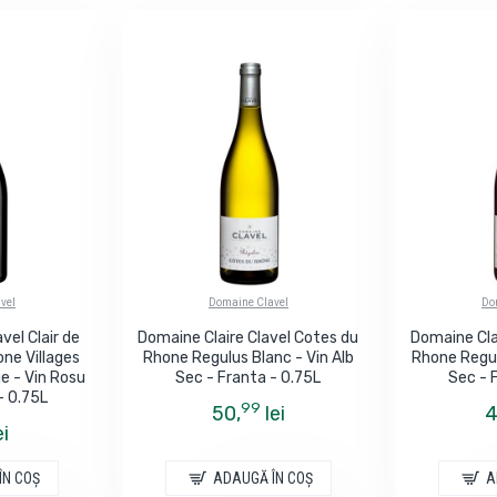
vel
Domaine Clavel
Do
vel Clair de
Domaine Claire Clavel Cotes du
Domaine Cla
ne Villages
Rhone Regulus Blanc - Vin Alb
Rhone Regul
e - Vin Rosu
Sec - Franta - 0.75L
Sec - 
- 0.75L
99
50,
lei
4
ei
ÎN COŞ
ADAUGĂ ÎN COŞ
A