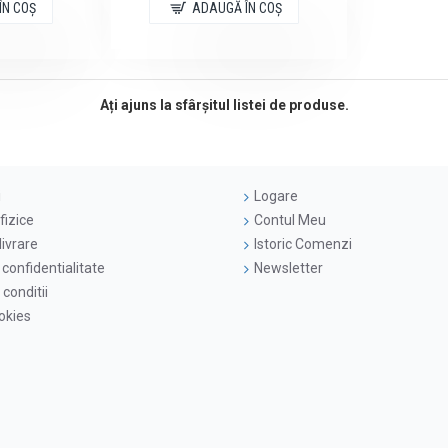
ÎN COŞ
ADAUGĂ ÎN COŞ
Ați ajuns la sfârșitul listei de produse.
i
Logare
fizice
Contul Meu
livrare
Istoric Comenzi
 confidentialitate
Newsletter
conditii
ookies