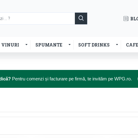
BL
VINURI
SPUMANTE
SOFT DRINKS
CAF
dică?
Pentru comenzi și facturare pe firmă, te invităm pe WPG.ro.