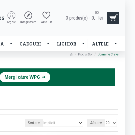
00
0 produs(e) - 0,
lei
OG
Logare
Inregistrare
Wishlist
EA
CADOURI
LICHIOR
ALTELE
Producător
Domaine Clavel
×
Mergi către WPG ➜
Sortare
Afisare