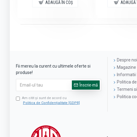
ADAUGĂ ÎN COŞ
ADAUGĂ 
Despre no
Fii mereu la curent cu ultimele oferte si
Magazine 
produse!
Informatii 
Politica de
Înscrie-mă
Termeni si 
Politica c
Am citit şi sunt de acord cu
Politica de Confidențialitate [GDPR]