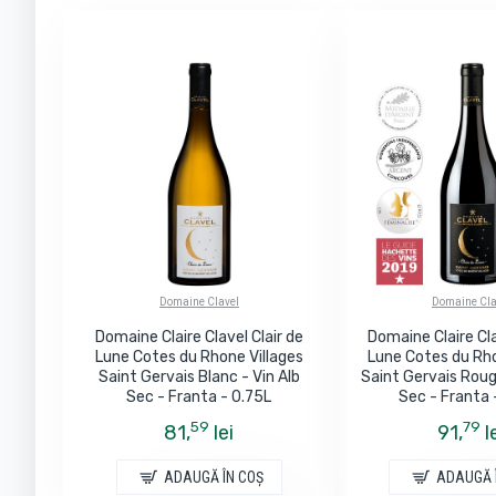
Domaine Clavel
Domaine Cla
Domaine Claire Clavel Clair de
Domaine Claire Cla
Lune Cotes du Rhone Villages
Lune Cotes du Rho
Saint Gervais Blanc - Vin Alb
Saint Gervais Roug
Sec - Franta - 0.75L
Sec - Franta 
59
79
81,
lei
91,
l
ADAUGĂ ÎN COŞ
ADAUGĂ 