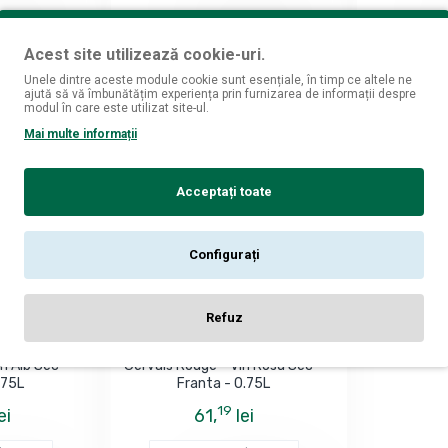
Acest site utilizează cookie-uri.
Unele dintre aceste module cookie sunt esențiale, în timp ce altele ne
ajută să vă îmbunătățim experiența prin furnizarea de informații despre
modul în care este utilizat site-ul.
Mai multe informații
Acceptați toate
Configurați
vel
Domaine Clavel
Refuz
vel Cotes du
Domaine Claire Clavel Cotes du
yrius Saint
Rhone Villages Syrius Saint
n Alb Sec -
Gervais Rouge - Vin Rosu Sec -
.75L
Franta - 0.75L
19
ei
61,
lei