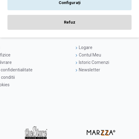
Configurați
Ați ajuns la sfârșitul listei de produse.
Refuz
i
Logare
fizice
Contul Meu
livrare
Istoric Comenzi
 confidentialitate
Newsletter
conditii
ookies