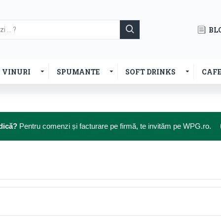
BL
VINURI
SPUMANTE
SOFT DRINKS
CAF
dică?
Pentru comenzi și facturare pe firmă, te invităm pe WPG.ro.