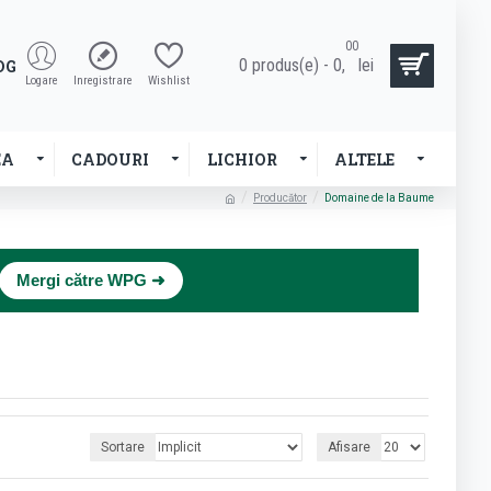
00
0 produs(e) - 0,
lei
OG
Logare
Inregistrare
Wishlist
EA
CADOURI
LICHIOR
ALTELE
Producător
Domaine de la Baume
×
Mergi către WPG ➜
Sortare
Afisare