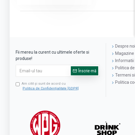
Despre no
Fii mereu la curent cu ultimele oferte si
Magazine 
produse!
Informatii 
Politica de
Înscrie-mă
Termeni si 
Politica c
Am citit şi sunt de acord cu
Politica de Confidențialitate [GDPR]