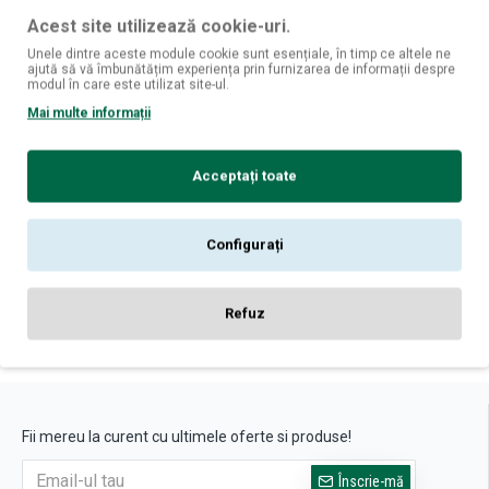
Acest site utilizează cookie-uri.
Unele dintre aceste module cookie sunt esențiale, în timp ce altele ne
ajută să vă îmbunătățim experiența prin furnizarea de informații despre
modul în care este utilizat site-ul.
Domaine de Savagny
Mai multe informații
Domaine de Savagny Cotes du Jura Tradition - Vin Alb Sec -
Franta - 0.75L
59
Acceptați toate
81,
lei
ADAUGĂ ÎN COŞ
Configurați
Refuz
Ați ajuns la sfârșitul listei de produse.
Fii mereu la curent cu ultimele oferte si produse!
Înscrie-mă