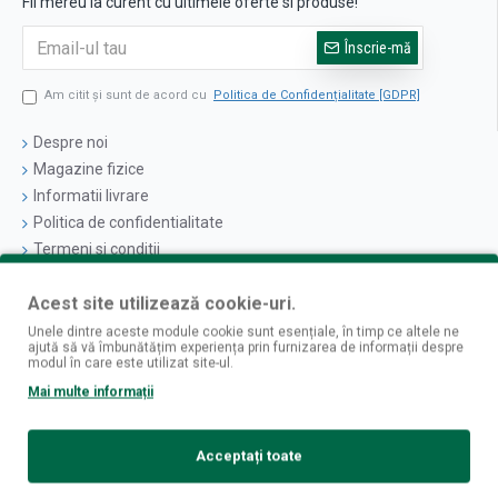
Fii mereu la curent cu ultimele oferte si produse!
Înscrie-mă
Am citit şi sunt de acord cu
Politica de Confidențialitate [GDPR]
Despre noi
Magazine fizice
Informatii livrare
Politica de confidentialitate
Termeni si conditii
Politica cookies
Acest site utilizează cookie-uri.
Logare
Unele dintre aceste module cookie sunt esențiale, în timp ce altele ne
ajută să vă îmbunătățim experiența prin furnizarea de informații despre
Contul Meu
modul în care este utilizat site-ul.
Istoric Comenzi
Mai multe informații
Newsletter
Contact
Acceptați toate
Retur