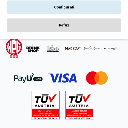
Intrebari frecvente
Configurați
ANPC
SOL
Refuz