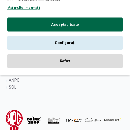
modul în care este utilizat site-ul.
Termeni si conditii
Mai multe informații
Politica cookies
Acceptați toate
Logare
Contul Meu
Istoric Comenzi
Configurați
Newsletter
Contact
Refuz
Retur
Intrebari frecvente
ANPC
SOL