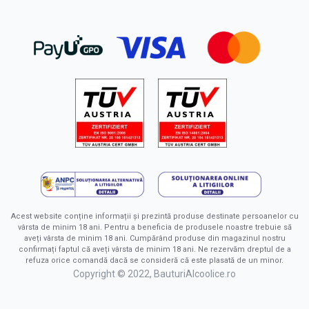
Acest website conține informații și prezintă produse destinate persoanelor cu
vârsta de minim 18 ani. Pentru a beneficia de produsele noastre trebuie să
aveți vârsta de minim 18 ani. Cumpărând produse din magazinul nostru
confirmați faptul că aveți vârsta de minim 18 ani. Ne rezervăm dreptul de a
refuza orice comandă dacă se consideră că este plasată de un minor.
Copyright © 2022, BauturiAlcoolice.ro