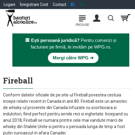
Logare
Înregistrare Cont
Contact
🏢
Ești persoană juridică?
Pentru comenzi și
facturare pe firmă, te invităm pe WPG.ro.
×
Mergi către WPG ➜
Fireball
Conform datelor oficiale de pe site-ul Fireball povestea cestuia
incepe relativ recent in Canada in anii 80. Fireball este un amestec
de whisky-ul provenite din Canada infuzate cu scortisoara si
indulcitori, fiind perfect pentru iernile reci si inghetate. Incepand cu
anul 2018, Fireball se numara printre cele mai vandute marci de
whisky din Stalele Unite si pentru o perioada lunga de timp a fost
putin cunoascut in afara Canadei.