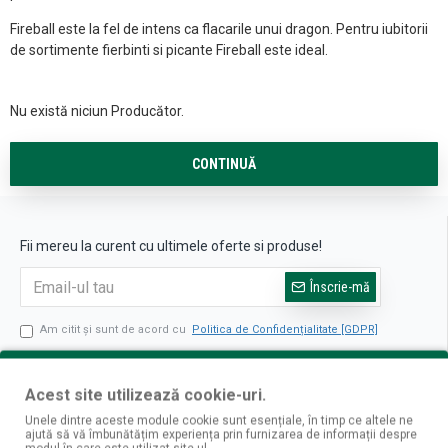
Fireball este la fel de intens ca flacarile unui dragon. Pentru iubitorii
de sortimente fierbinti si picante Fireball este ideal.
Nu există niciun Producător.
CONTINUĂ
Fii mereu la curent cu ultimele oferte si produse!
Înscrie-mă
Am citit şi sunt de acord cu
Politica de Confidențialitate [GDPR]
Despre noi
Acest site utilizează cookie-uri.
Magazine fizice
Informatii livrare
Unele dintre aceste module cookie sunt esențiale, în timp ce altele ne
ajută să vă îmbunătățim experiența prin furnizarea de informații despre
Politica de confidentialitate