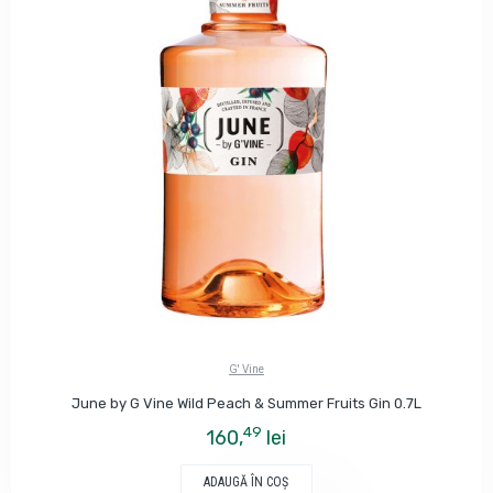
G' Vine
June by G Vine Wild Peach & Summer Fruits Gin 0.7L
49
160,
lei
ADAUGĂ ÎN COŞ