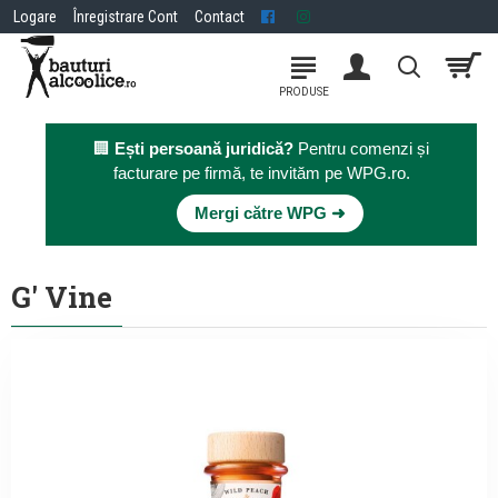
Logare
Înregistrare Cont
Contact
🏢
Ești persoană juridică?
Pentru comenzi și
facturare pe firmă, te invităm pe WPG.ro.
×
Mergi către WPG ➜
G' Vine