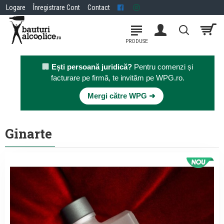
Logare
Înregistrare Cont
Contact
🏢
Ești persoană juridică?
Pentru comenzi și
facturare pe firmă, te invităm pe WPG.ro.
×
Mergi către WPG ➜
Ginarte