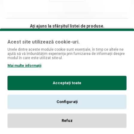
Ați ajuns la sfârșitul listei de produse.
Acest site utilizează cookie-uri.
Unele dintre aceste module cookie sunt esențiale, în timp ce altele ne
ajută să vă îmbunătățim experiența prin furnizarea de informații despre
Fii mereu la curent cu ultimele oferte si produse!
modul în care este utilizat site-ul.
Mai multe informații
Înscrie-mă
Am citit şi sunt de acord cu
Politica de Confidențialitate [GDPR]
Acceptați toate
Despre noi
Magazine fizice
Configurați
Informatii livrare
Politica de confidentialitate
Refuz
Termeni si conditii
Politica cookies