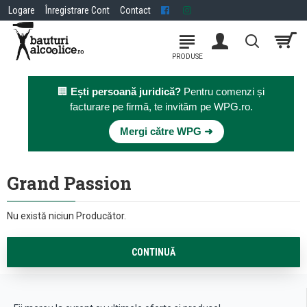
Logare
Înregistrare Cont
Contact
🏢
Ești persoană juridică?
Pentru comenzi și
facturare pe firmă, te invităm pe WPG.ro.
×
Mergi către WPG ➜
Grand Passion
Nu există niciun Producător.
CONTINUĂ