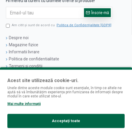
Fii mereu la curent cu ultimele oferte si produse!
Înscrie-mă
Am citit şi sunt de acord cu
Politica de Confidențialitate [GDPR]
Despre noi
Magazine fizice
Informatii livrare
Politica de confidentialitate
Termeni si conditii
Politica cookies
Acest site utilizează cookie-uri.
Logare
Unele dintre aceste module cookie sunt esențiale, în timp ce altele ne
ajută să vă îmbunătățim experiența prin furnizarea de informații despre
Contul Meu
modul în care este utilizat site-ul.
Istoric Comenzi
Mai multe informații
Newsletter
Contact
Acceptați toate
Retur