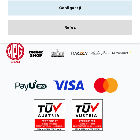
Intrebari frecvente
Configurați
ANPC
SOL
Refuz