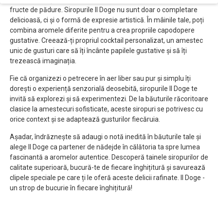
fructe de pădure. Siropurile Il Doge nu sunt doar o completare
delicioasă, ci și o formă de expresie artistică. În mâinile tale, poți
combina aromele diferite pentru a crea propriile capodopere
gustative. Creează-ți propriul cocktail personalizat, un amestec
unic de gusturi care să îți încânte papilele gustative și să îți
trezească imaginația.
Fie că organizezi o petrecere în aer liber sau pur și simplu îți
dorești o experiență senzorială deosebită, siropurile Il Doge te
invită să explorezi și să experimentezi. De la băuturile răcoritoare
clasice la amestecuri sofisticate, aceste siropuri se potrivesc cu
orice context și se adaptează gusturilor fiecăruia.
Așadar, îndrăznește să adaugi o notă inedită în băuturile tale și
alege Il Doge ca partener de nădejde în călătoria ta spre lumea
fascinantă a aromelor autentice. Descoperă tainele siropurilor de
calitate superioară, bucură-te de fiecare înghițitură și savurează
clipele speciale pe care ți le oferă aceste delicii rafinate. Il Doge -
un strop de bucurie în fiecare înghițitură!