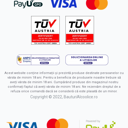
Acest website conține informații și prezintă produse destinate persoanelor cu
vârsta de minim 18 ani. Pentru a beneficia de produsele noastre trebuie să
aveți vârsta de minim 18 ani. Cumpărând produse din magazinul nostru
confirmați faptul că aveți vârsta de minim 18 ani. Ne rezervăm dreptul de a
refuza orice comandă dacă se consideră că este plasată de un minor.
Copyright © 2022, BauturiAlcoolice.ro