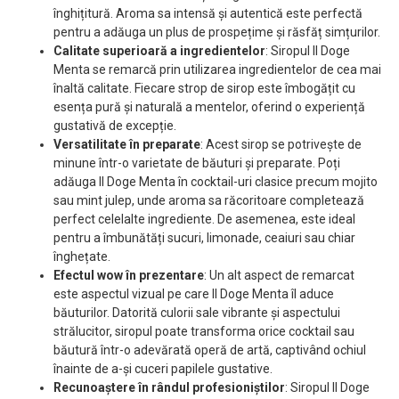
înghițitură. Aroma sa intensă și autentică este perfectă
pentru a adăuga un plus de prospețime și răsfăț simțurilor.
Calitate superioară a ingredientelor
: Siropul Il Doge
Menta se remarcă prin utilizarea ingredientelor de cea mai
înaltă calitate. Fiecare strop de sirop este îmbogățit cu
esența pură și naturală a mentelor, oferind o experiență
gustativă de excepție.
Versatilitate în preparate
: Acest sirop se potrivește de
minune într-o varietate de băuturi și preparate. Poți
adăuga Il Doge Menta în cocktail-uri clasice precum mojito
sau mint julep, unde aroma sa răcoritoare completează
perfect celelalte ingrediente. De asemenea, este ideal
pentru a îmbunătăți sucuri, limonade, ceaiuri sau chiar
înghețate.
Efectul wow în prezentare
: Un alt aspect de remarcat
este aspectul vizual pe care Il Doge Menta îl aduce
băuturilor. Datorită culorii sale vibrante și aspectului
strălucitor, siropul poate transforma orice cocktail sau
băutură într-o adevărată operă de artă, captivând ochiul
înainte de a-și cuceri papilele gustative.
Recunoaștere în rândul profesioniștilor
: Siropul Il Doge