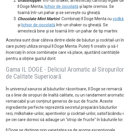
Grasshopper
: Într-un shaker, amestecați cantități egale de
Il Doge Menta,
lichior de ciocolată
și lapte cremos. Se
toarnă într-un pahar și se servește cu gheață.
Chocolate Mint Martini
: Combinați Il Doge Menta cu
vodkă
și
lichior de ciocolată
într-un shaker cu gheață. Se
amestecă bine și se toarnă într-un pahar de tip martini.
Acestea sunt doar câteva dintre ideile de băuturi și cocktail-uri în
care puteți utiliza siropul Il Doge Menta. Puteți fi creativ și să-l
încercați în orice combinație care vă place, ajustând cantitățile
pentru a obține gustul dorit.
Gama IL DOGE - Deliciul Aromatic al Siropurilor
de Calitate Superioară
În universul savuros al băuturilor răcoritoare, Il Doge se remarcă
ca o linie de siropuri de înaltă calitate, cu un randament aromatic
remarcabil și un conținut generos de suc de fructe. Aceste
ingrediente perfecte reprezintă secretul preparării băuturilor
reci, milkshake-urilor, aperitivelor și cocktail-urilor, satisfăcându-i
pe cei care doresc să adauge un "strop de fructe" în băuturile lor.
Il Doge se distinge prin varietatea sa de arome excepționale,