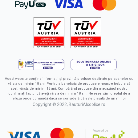
Acest website conține informații și prezintă produse destinate persoanelor cu
vârsta de minim 18 ani. Pentru a beneficia de produsele noastre trebuie să
aveți vârsta de minim 18 ani. Cumpărând produse din magazinul nostru
confirmați faptul că aveți vârsta de minim 18 ani. Ne rezervăm dreptul de a
refuza orice comandă dacă se consideră că este plasată de un minor.
Copyright © 2022, BauturiAlcoolice.ro