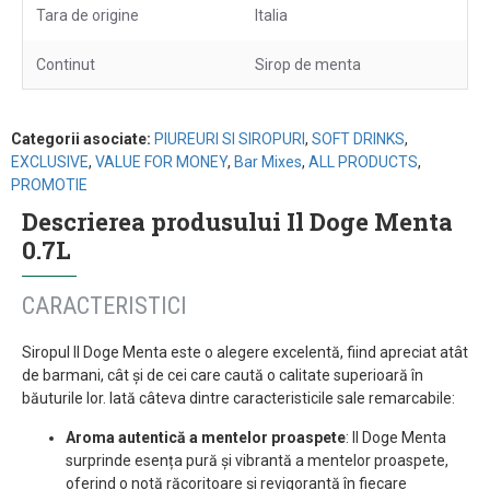
Tara de origine
Italia
Continut
Sirop de menta
Categorii asociate:
PIUREURI SI SIROPURI
,
SOFT DRINKS
,
EXCLUSIVE
,
VALUE FOR MONEY
,
Bar Mixes
,
ALL PRODUCTS
,
PROMOTIE
Descrierea produsului Il Doge Menta
0.7L
CARACTERISTICI
Siropul Il Doge Menta este o alegere excelentă, fiind apreciat atât
de barmani, cât și de cei care caută o calitate superioară în
băuturile lor. Iată câteva dintre caracteristicile sale remarcabile:
Aroma autentică a mentelor proaspete
: Il Doge Menta
surprinde esența pură și vibrantă a mentelor proaspete,
oferind o notă răcoritoare și revigorantă în fiecare