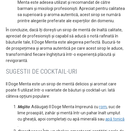
Menta este adesea utilizat și recomandat de către
barmani și mixologi profesioniști. Apreciat pentru calitatea
sa superioară și aroma autentică, acest sirop se numără
printre alegerile preferate ale experților din domeniu.
În concluzie, dacă îți dorești un sirop de mentă de înaltă calitate,
apreciat de profesioniști și capabil să aducă o notă rafinată în
băuturile tale, Il Doge Menta este alegerea perfectă. Bucură-te
de prospețimea și aroma autentică pe care acest sirop le aduce,
transformând fiecare înghițitură într-o experiență plăcută și
revigorantă.
SUGESTII DE COCKTAIL-URI
Il Doge Menta este un sirop de mentă delicios și aromat care
poate fi utilizat într-o varietate de băuturi și cocktail-uri. Iată
câteva opțiuni populare:
Mojito
: Adăugați Il Doge Menta împreună cu
rom
, suc de
lime proaspăt, zahăr și mentă într-un pahar înalt umplut
cu gheață, apoi completați cu apă minerală sau
apă tonică
.