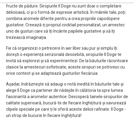
fructe de pădure. Siropurile Il Doge nu sunt doar o completare
delicioasă, ci și o formă de expresie artistică. În mâinile tale, poți
combina aromele diferite pentru a crea propriile capodopere
gustative. Creează-ți propriul cocktail personalizat, un amestec
unic de gusturi care să îți încânte papilele gustative și să îți
trezească imaginația.
Fie că organizezi o petrecere în aer liber sau pur și simplu îți
dorești o experiență senzorială deosebită, siropurile Il Doge te
invită să explorezi și să experimentezi. De la băuturile răcoritoare
clasice la amestecuri sofisticate, aceste siropuri se potrivesc cu
orice context și se adaptează gusturilor fiecăruia.
Așadar, îndrăznește să adaugi o notă inedită în băuturile tale și
alege Il Doge ca partener de nădejde în călătoria ta spre lumea
fascinantă a aromelor autentice. Descoperă tainele siropurilor de
calitate superioară, bucură-te de fiecare înghițitură și savurează
clipele speciale pe care ți le oferă aceste delicii rafinate. Il Doge -
un strop de bucurie în fiecare înghițitură!