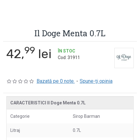
Il Doge Menta 0.7L
99
42,
lei
ÎN STOC
Cod:
31911
Bazată pe 0 note.
-
Spune-ţi opinia
CARACTERISTICI Il Doge Menta 0.7L
Categorie
Sirop Barman
Litraj
0.7L