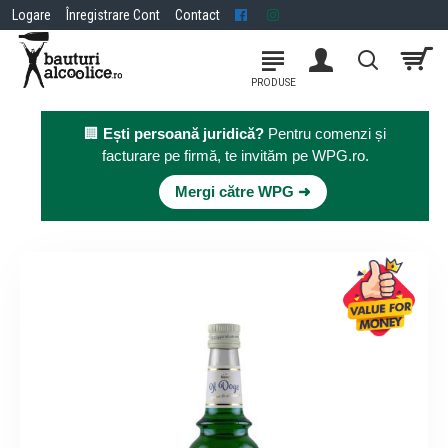
Logare
Înregistrare Cont
Contact
🏢
Ești persoană juridică?
Pentru comenzi și
facturare pe firmă, te invităm pe WPG.ro.
×
Mergi către WPG ➜