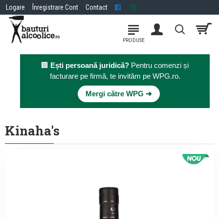
Logare
Înregistrare Cont
Contact
🏢
Ești persoană juridică?
Pentru comenzi și
facturare pe firmă, te invităm pe WPG.ro.
×
Mergi către WPG ➜
Kinaha's