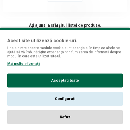
Ați ajuns la sfârșitul listei de produse.
Acest site utilizează cookie-uri.
Unele dintre aceste module cookie sunt esențiale, în timp ce altele ne
ajută să vă îmbunătățim experiența prin furnizarea de informații despre
Fii mereu la curent cu ultimele oferte si produse!
modul în care este utilizat site-ul.
Mai multe informații
Înscrie-mă
Am citit şi sunt de acord cu
Politica de Confidențialitate [GDPR]
Acceptați toate
Despre noi
Magazine fizice
Configurați
Informatii livrare
Politica de confidentialitate
Refuz
Termeni si conditii
Politica cookies