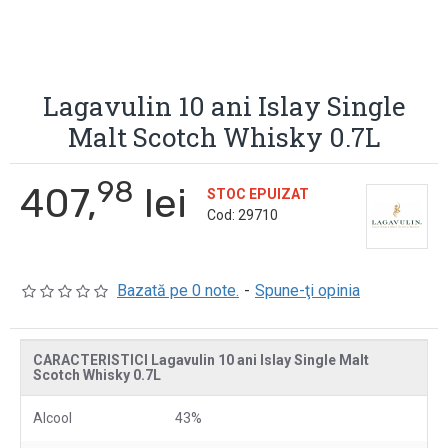
Lagavulin 10 ani Islay Single
Malt Scotch Whisky 0.7L
98
407,
lei
STOC EPUIZAT
Cod:
29710
Bazată pe 0 note.
-
Spune-ţi opinia
CARACTERISTICI Lagavulin 10 ani Islay Single Malt
Scotch Whisky 0.7L
Alcool
43%