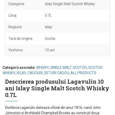
Categorie
Islay Single Malt Scotch Whisky
Litraj
0.7L
Regiune
Islay
Tara de origine
Scotia
Vechime
10 ani
Categorii asociate:
WHISKY
,
SINGLE MALT SCOTCH
,
SCOTCH
WHISKY
,
ISLAY
,
CADOURI
,
SETURI CADOU
,
ALL PRODUCTS
Descrierea produsului Lagavulin 10
ani Islay Single Malt Scotch Whisky
0.7L
Distileria Lagavulin dateaza oficial din anul 1816, cand John
Johnston si Archibald Champbell Brooks au construit doua