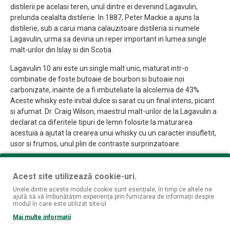
distilerii pe acelasi teren, unul dintre ei devenind Lagavulin,
prelunda cealalta distilerie. In 1887, Peter Mackie a ajuns la
distilerie, sub a carui mana calauzitoare distileria si numele
Lagavulin, urma sa devina un reper important in lumea single
malt-urilor din Islay si din Scotia.
Lagavulin 10 ani este un single malt unic, maturat intr-o
combinatie de foste butoaie de bourbon si butoaie noi
carbonizate, inainte de a fi imbuteliate la alcolemia de 43%.
Aceste whisky este initial dulce si sarat cu un final intens, picant
si afumat. Dr. Craig Wilson, maestrul malt-urilor de la Lagavulin a
declarat ca diferitele tipuri de lemn folosite la maturarea
acestuia a ajutat la crearea unui whisky cu un caracter insufletit,
usor si frumos, unul plin de contraste surprinzatoare.
Miros: Buchetul acestui whisky se remarca prin aromele de
miere, ceara, turba si note de caise, piersica si struguri albi
Acest site utilizează cookie-uri.
Unele dintre aceste module cookie sunt esențiale, în timp ce altele ne
Gust: Gustul acestui single malt este unul apos, cu note de mere
ajută să vă îmbunătățim experiența prin furnizarea de informații despre
si pere si note de piper si turba
modul în care este utilizat site-ul.
Mai multe informații
Finish: Finish-ul este scurt cu note de camfor si turba