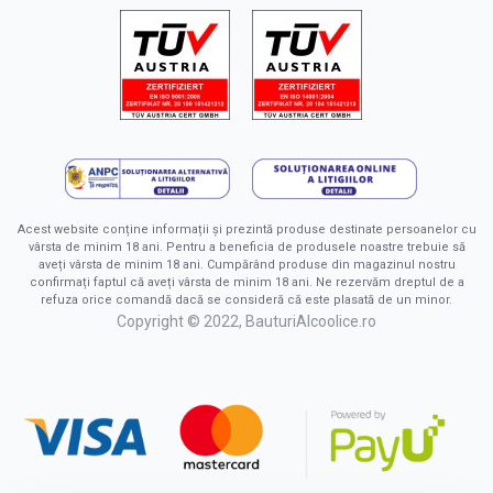
Acest website conține informații și prezintă produse destinate persoanelor cu
vârsta de minim 18 ani. Pentru a beneficia de produsele noastre trebuie să
aveți vârsta de minim 18 ani. Cumpărând produse din magazinul nostru
confirmați faptul că aveți vârsta de minim 18 ani. Ne rezervăm dreptul de a
refuza orice comandă dacă se consideră că este plasată de un minor.
Copyright © 2022, BauturiAlcoolice.ro