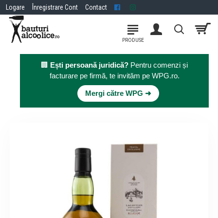
Logare
Înregistrare Cont
Contact
🏢
Ești persoană juridică?
Pentru comenzi și
facturare pe firmă, te invităm pe WPG.ro.
×
Mergi către WPG ➜