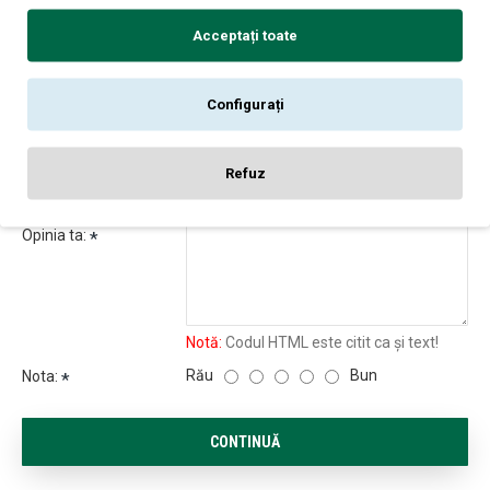
Acceptați toate
REVIEW-URI
Configurați
Nu sunt opinii despre acest produs.
SPUNE-ŢI OPINIA
Refuz
Numele tău:
Opinia ta:
Notă:
Codul HTML este citit ca şi text!
Rău
Bun
Nota:
CONTINUĂ