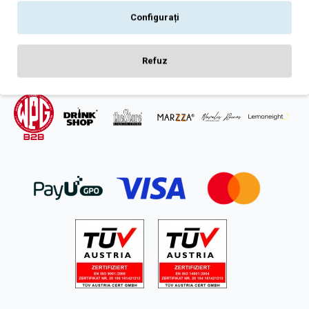
Intrebari frecvente
Configurați
ANPC
SOL
Refuz