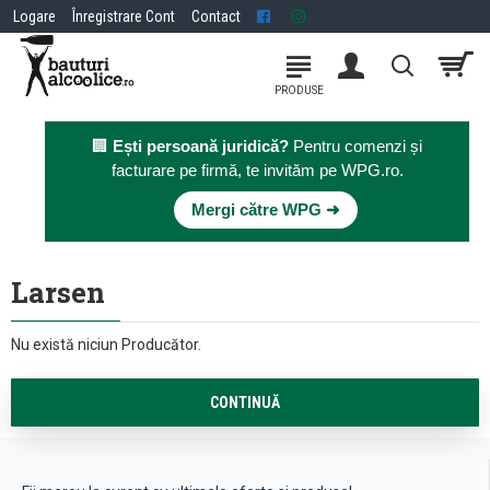
Logare
Înregistrare Cont
Contact
🏢
Ești persoană juridică?
Pentru comenzi și
facturare pe firmă, te invităm pe WPG.ro.
×
Mergi către WPG ➜
Larsen
Nu există niciun Producător.
CONTINUĂ