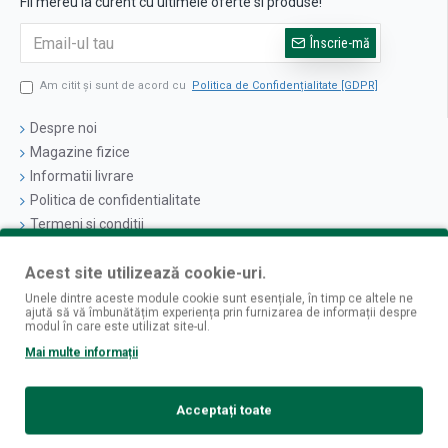
Fii mereu la curent cu ultimele oferte si produse!
Înscrie-mă
Am citit şi sunt de acord cu
Politica de Confidențialitate [GDPR]
Despre noi
Magazine fizice
Informatii livrare
Politica de confidentialitate
Termeni si conditii
Politica cookies
Acest site utilizează cookie-uri.
Logare
Unele dintre aceste module cookie sunt esențiale, în timp ce altele ne
ajută să vă îmbunătățim experiența prin furnizarea de informații despre
Contul Meu
modul în care este utilizat site-ul.
Istoric Comenzi
Mai multe informații
Newsletter
Contact
Acceptați toate
Retur