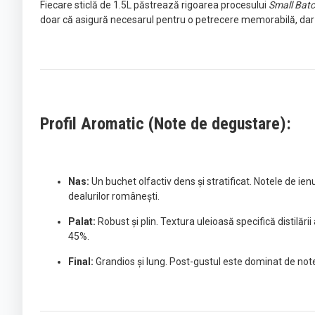
Fiecare sticlă de 1.5L păstrează rigoarea procesului
Small Bat
doar că asigură necesarul pentru o petrecere memorabilă, dar of
Profil Aromatic (Note de degustare):
Nas:
Un buchet olfactiv dens și stratificat. Notele de i
dealurilor românești.
Palat:
Robust și plin. Textura uleioasă specifică distilăr
45%.
Final:
Grandios și lung. Post-gustul este dominat de note