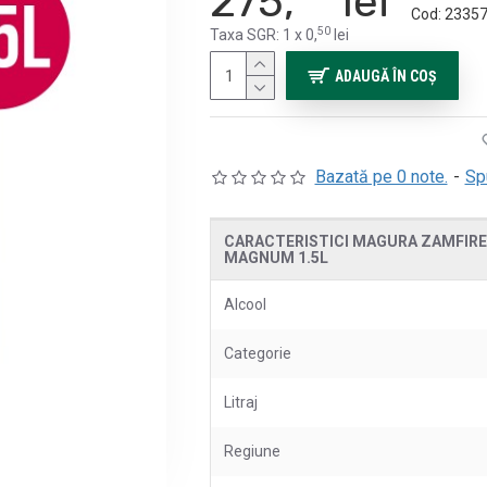
275,
lei
Cod:
2335
50
Taxa SGR: 1 x 0,
lei
ADAUGĂ ÎN COŞ
Bazată pe 0 note.
-
Sp
CARACTERISTICI MAGURA ZAMFIREI
MAGNUM 1.5L
Alcool
Categorie
Litraj
Regiune