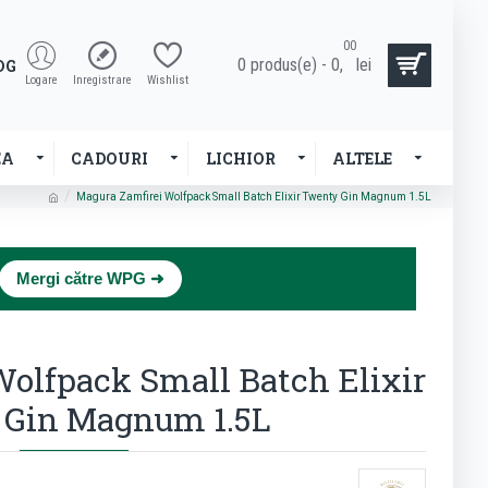
00
0 produs(e) - 0,
lei
OG
Logare
Inregistrare
Wishlist
EA
CADOURI
LICHIOR
ALTELE
Magura Zamfirei Wolfpack Small Batch Elixir Twenty Gin Magnum 1.5L
×
Mergi către WPG ➜
Wolfpack Small Batch Elixir
 Gin Magnum 1.5L