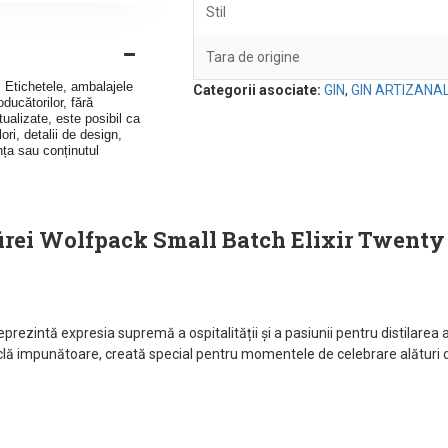
Stil
Tara de origine
v. Etichetele, ambalajele
Categorii asociate:
GIN
,
GIN ARTIZANA
ducătorilor, fără
ualizate, este posibil ca
ori, detalii de design,
nța sau conținutul
irei Wolfpack Small Batch Elixir Twent
eprezintă expresia supremă a ospitalității și a pasiunii pentru distilarea 
iclă impunătoare, creată special pentru momentele de celebrare alături 