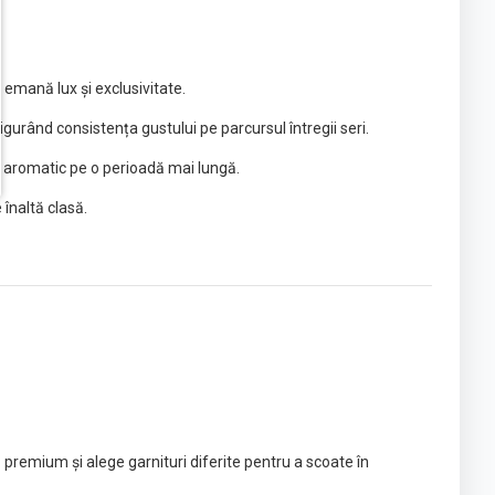
emană lux și exclusivitate.
gurând consistența gustului pe parcursul întregii seri.
i aromatic pe o perioadă mai lungă.
înaltă clasă.
emium și alege garnituri diferite pentru a scoate în