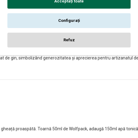
Acceptați toate
Configurați
l oricărui bar. Designul minimalist combinat cu dimensiunea generoasă 
tă pentru a pregăti aproximativ 30 de cocktailuri Gin Tonic premium, asi
Refuz
adesea preferat de colecționari pentru că menține stabilitatea profilulu
 de gin, simbolizând generozitatea și aprecierea pentru artizanatul de 
 gheață proaspătă. Toarnă 50ml de Wolfpack, adaugă 150ml apă tonică pr