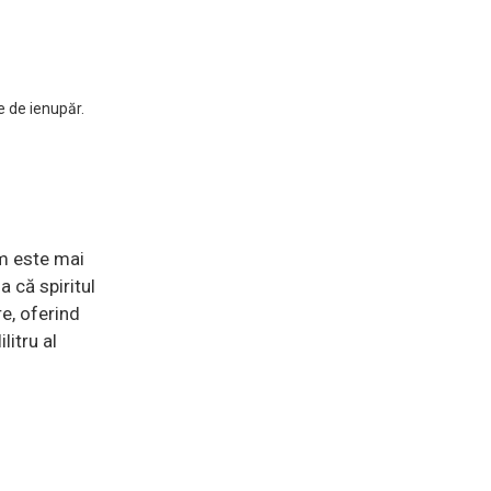
 de ienupăr.
m este mai
 că spiritul
e, oferind
litru al