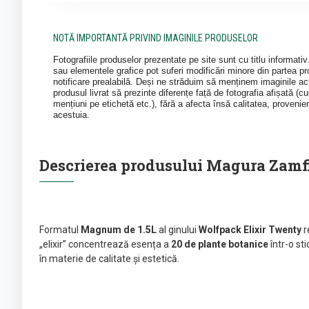
NOTĂ IMPORTANTĂ PRIVIND IMAGINILE PRODUSELOR
Fotografiile produselor prezentate pe site sunt cu titlu informati
sau elementele grafice pot suferi modificări minore din partea pro
notificare prealabilă. Deși ne străduim să menținem imaginile act
produsul livrat să prezinte diferențe față de fotografia afișată (cul
mențiuni pe etichetă etc.), fără a afecta însă calitatea, provenie
acestuia.
Descrierea produsului Magura Zamf
Formatul
Magnum de 1.5L
al ginului
Wolfpack Elixir Twenty
r
„elixir” concentrează esența a
20 de plante botanice
într-o st
în materie de calitate și estetică.