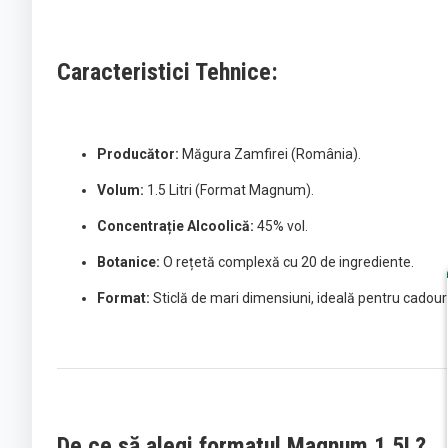
Caracteristici Tehnice:
Producător:
Măgura Zamfirei (România).
Volum:
1.5 Litri (Format Magnum).
Concentrație Alcoolică:
45% vol.
Botanice:
O rețetă complexă cu 20 de ingrediente.
Format:
Sticlă de mari dimensiuni, ideală pentru cadouri
De ce să alegi formatul Magnum 1.5L?