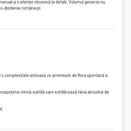
 manual și o atenție obsesivă la detalii. Volumul generos nu
-distileriei românești.
 și o complexitate ierboasă ce amintește de flora spontană a
rospețime citrică subtilă care echilibrează tăria alcoolică de
t.