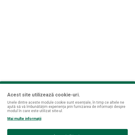
 de tip
statement
sau pentru baruri de top.
Acest site utilizează cookie-uri.
Unele dintre aceste module cookie sunt esențiale, în timp ce altele ne
ajută să vă îmbunătățim experiența prin furnizarea de informații despre
modul în care este utilizat site-ul.
Mai multe informații