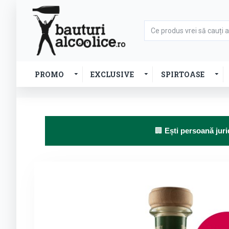
PROMO
EXCLUSIVE
SPIRTOASE
🏢
Ești persoană juri