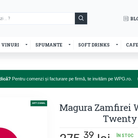
BL
VINURI
SPUMANTE
SOFT DRINKS
CAF
dică?
Pentru comenzi și facturare pe firmă, te invităm pe WPG.ro.
Magura Zamfirei 
ARTIZANAL
Twenty
39
ÎN STOC