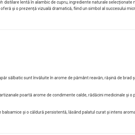
ch
: distilare lentă în alambic de cupru, ingrediente naturale selecționate
eră și o prezență vizuală dramatică, fiind un simbol al succesului micro
enupăr sălbatic sunt învăluite în arome de pământ reavăn, rășină de brad
ii artizanale poartă arome de condimente calde, rădăcini medicinale și o p
 balsamice și o căldură persistentă, lăsând palatul curat și intens aroma