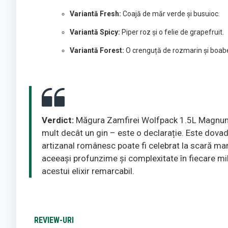
Variantă Fresh:
Coajă de măr verde și busuioc.
Variantă Spicy:
Piper roz și o felie de grapefruit.
Variantă Forest:
O crenguță de rozmarin și boabe
Verdict:
Măgura Zamfirei Wolfpack 1.5L Magnu
mult decât un gin – este o declarație. Este dovada
artizanal românesc poate fi celebrat la scară mar
aceeași profunzime și complexitate în fiecare mili
acestui elixir remarcabil.
REVIEW-URI