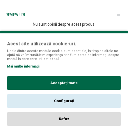
REVIEW-URI
Nu sunt opinii despre acest produs.
SPUNE-ŢI OPINIA
Acest site utilizează cookie-uri.
Numele tău:
Unele dintre aceste module cookie sunt esențiale, în timp ce altele ne
Opinia ta:
ajută să vă îmbunătățim experiența prin furnizarea de informații despre
modul în care este utilizat site-ul.
Mai multe informații
Notă:
Codul HTML este citit ca şi text!
Acceptați toate
Rău
Bun
Nota:
Configurați
CONTINUĂ
Refuz