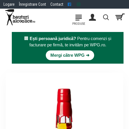
Logare
Înregistrare Cont
Contact
🏢
Ești persoană juridică?
Pentru comenzi și
facturare pe firmă, te invităm pe WPG.ro.
×
Mergi către WPG ➜