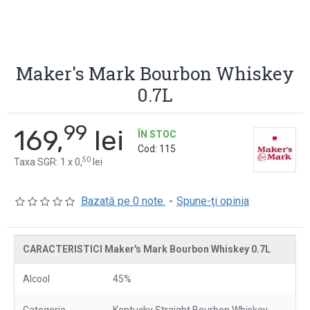
Maker's Mark Bourbon Whiskey
0.7L
99
169,
lei
ÎN STOC
Cod:
115
50
Taxa SGR: 1 x 0,
lei
Bazată pe 0 note.
-
Spune-ţi opinia
CARACTERISTICI Maker's Mark Bourbon Whiskey 0.7L
Alcool
45%