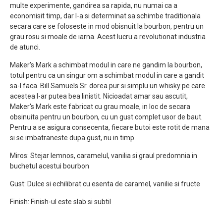
multe experimente, gandirea sa rapida, nu numai ca a
economisit timp, dar l-a si determinat sa schimbe traditionala
secara care se foloseste in mod obisnuit la bourbon, pentru un
grau rosu si moale de iarna. Acest lucru a revolutionat industria
de atunci.
Maker's Mark a schimbat modul in care ne gandim la bourbon,
totul pentru ca un singur om a schimbat modul in care a gandit
sa-l faca. Bill Samuels Sr. dorea pur si simplu un whisky pe care
acestea l-ar putea bea linistit. Nicioadat amar sau ascutit,
Maker's Mark este fabricat cu grau moale, in loc de secara
obsinuita pentru un bourbon, cu un gust complet usor de baut.
Pentru a se asigura consecenta, fiecare butoi este rotit de mana
si se imbatraneste dupa gust, nu in timp.
Miros: Stejar lemnos, caramelul, vanilia si graul predomnia in
buchetul acestui bourbon
Gust: Dulce si echilibrat cu esenta de caramel, vanilie si fructe
Finish: Finish-ul este slab si subtil