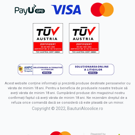
Acest website conține informații și prezintă produse destinate persoanelor cu
vârsta de minim 18 ani. Pentru a beneficia de produsele noastre trebuie să
aveți vârsta de minim 18 ani. Cumpărând produse din magazinul nostru
confirmați faptul că aveți vârsta de minim 18 ani. Ne rezervăm dreptul de a
refuza orice comandă dacă se consideră că este plasată de un minor.
Copyright © 2022, BauturiAlcoolice.ro