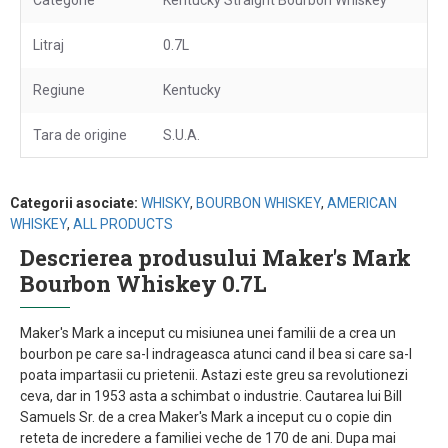
Categorie
Kentucky Straight Bourbon Whiskey
Litraj
0.7L
Regiune
Kentucky
Tara de origine
S.U.A.
Categorii asociate:
WHISKY
,
BOURBON WHISKEY
,
AMERICAN
WHISKEY
,
ALL PRODUCTS
Descrierea produsului Maker's Mark
Bourbon Whiskey 0.7L
Maker's Mark a inceput cu misiunea unei familii de a crea un
bourbon pe care sa-l indrageasca atunci cand il bea si care sa-l
poata impartasii cu prietenii. Astazi este greu sa revolutionezi
ceva, dar in 1953 asta a schimbat o industrie. Cautarea lui Bill
Samuels Sr. de a crea Maker's Mark a inceput cu o copie din
reteta de incredere a familiei veche de 170 de ani. Dupa mai