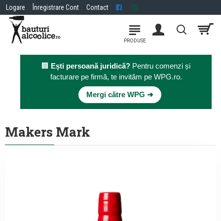
Logare
Înregistrare Cont
Contact
🏢
Ești persoană juridică?
Pentru comenzi și
facturare pe firmă, te invităm pe WPG.ro.
×
Mergi către WPG ➜
Makers Mark