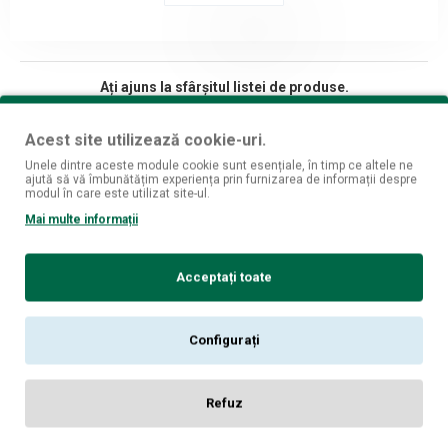
Ați ajuns la sfârșitul listei de produse.
Acest site utilizează cookie-uri.
Unele dintre aceste module cookie sunt esențiale, în timp ce altele ne
ajută să vă îmbunătățim experiența prin furnizarea de informații despre
Fii mereu la curent cu ultimele oferte si produse!
modul în care este utilizat site-ul.
Mai multe informații
Înscrie-mă
Am citit şi sunt de acord cu
Politica de Confidențialitate [GDPR]
Acceptați toate
Despre noi
Magazine fizice
Configurați
Informatii livrare
Politica de confidentialitate
Refuz
Termeni si conditii
Politica cookies