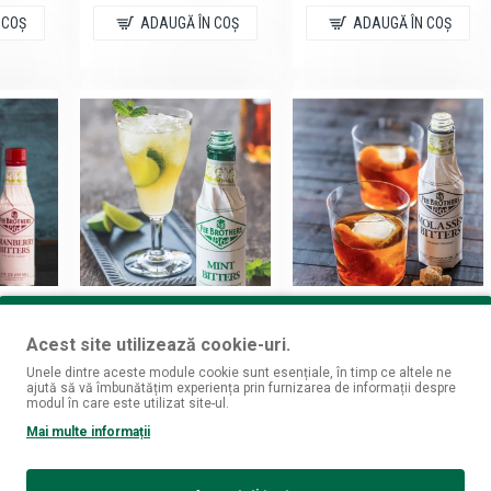
 COŞ
ADAUGĂ ÎN COŞ
ADAUGĂ ÎN COŞ
Fee Brothers
Fee Brothers
anberry
Fee Brothers Mint
Fee Brothers Molasses
Acest site utilizează cookie-uri.
L
Bitter 0.15L
Bitter 0.15L
Unele dintre aceste module cookie sunt esențiale, în timp ce altele ne
32
32
68,
lei
68,
lei
ajută să vă îmbunătățim experiența prin furnizarea de informații despre
modul în care este utilizat site-ul.
Mai multe informații
 COŞ
ADAUGĂ ÎN COŞ
ADAUGĂ ÎN COŞ