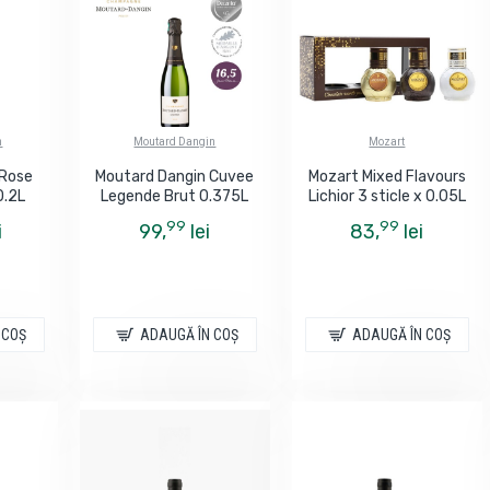
n
Moutard Dangin
Mozart
Rose
Moutard Dangin Cuvee
Mozart Mixed Flavours
0.2L
Legende Brut 0.375L
Lichior 3 sticle x 0.05L
99
99
i
99,
lei
83,
lei
 COŞ
ADAUGĂ ÎN COŞ
ADAUGĂ ÎN COŞ