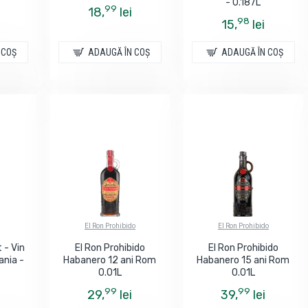
- 0.187L
99
18,
lei
98
15,
lei
 COŞ
ADAUGĂ ÎN COŞ
ADAUGĂ ÎN COŞ
El Ron Prohibido
El Ron Prohibido
 - Vin
El Ron Prohibido
El Ron Prohibido
ania -
Habanero 12 ani Rom
Habanero 15 ani Rom
0.01L
0.01L
99
99
29,
lei
39,
lei