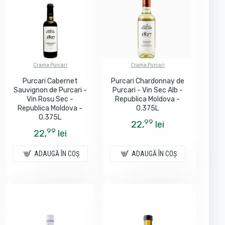
Crama Purcari
Crama Purcari
Purcari Cabernet
Purcari Chardonnay de
Sauvignon de Purcari -
Purcari - Vin Sec Alb -
Vin Rosu Sec -
Republica Moldova -
Republica Moldova -
0.375L
0.375L
99
22,
lei
99
22,
lei
ADAUGĂ ÎN COŞ
ADAUGĂ ÎN COŞ