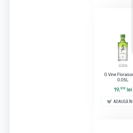
G'Vine
G Vine Floraiso
0.05L
99
19,
lei
ADAUGĂ ÎN