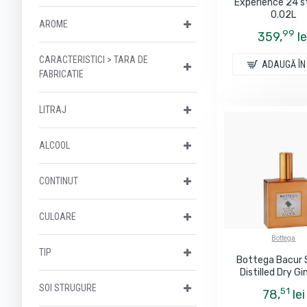
Experience 24 st
El Ron Prohibido
0.02L
AROME
99
359,
le
Fee Brothers
CARACTERISTICI > TARA DE
ADAUGĂ ÎN
G'Vine
FABRICATIE
Jagermeister
LITRAJ
Jodhpur
ALCOOL
Johnnie Walker
CONTINUT
Karloff Tatra
CULOARE
Liliac
Bottega
TIP
Bottega Bacur 
Magura Zamfirei
Distilled Dry Gi
SOI STRUGURE
51
78,
lei
Metallurgica Motta