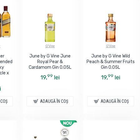
r
G'Vine
G'Vine
ker
June by G Vine June
June by G Vine Wild
Blended
Royal Pear &
Peach & Summer Fruits
ky
Cardamom Gin 0.05L
Gin 0.05L
cle x
99
99
19,
lei
19,
lei
i
 COŞ
ADAUGĂ ÎN COŞ
ADAUGĂ ÎN COŞ