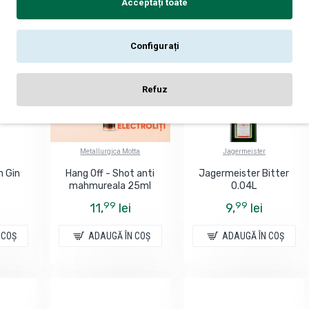
Acceptați toate
Configurați
Refuz
Metallurgica Motta
Jagermeister
n Gin
Hang Off - Shot anti
Jagermeister Bitter
mahmureala 25ml
0.04L
99
99
11,
lei
9,
lei
 COŞ
ADAUGĂ ÎN COŞ
ADAUGĂ ÎN COŞ