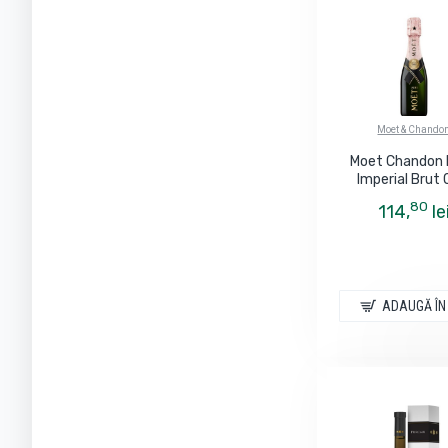
Moet & Chando
Moet Chandon 
Imperial Brut 
80
114,
le
ADAUGĂ ÎN