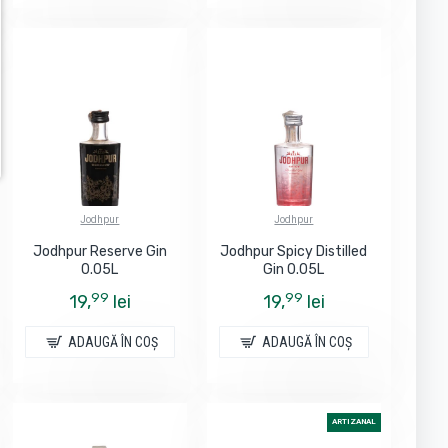
Jodhpur
Jodhpur
Jodhpur Reserve Gin
Jodhpur Spicy Distilled
0.05L
Gin 0.05L
99
99
19,
lei
19,
lei
ADAUGĂ ÎN COŞ
ADAUGĂ ÎN COŞ
ARTIZANAL