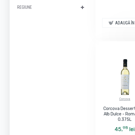
REGIUNE
Moet & Chandon
ADAUGĂ ÎN
Moutard Dangin
Mozart
Ruinart
Silent Pool Distillers
Villa Degli Olmi S.p.A
Zetea
Corcova
Corcova Dessert
Alb Dulce - Rom
0.375L
98
45,
lei