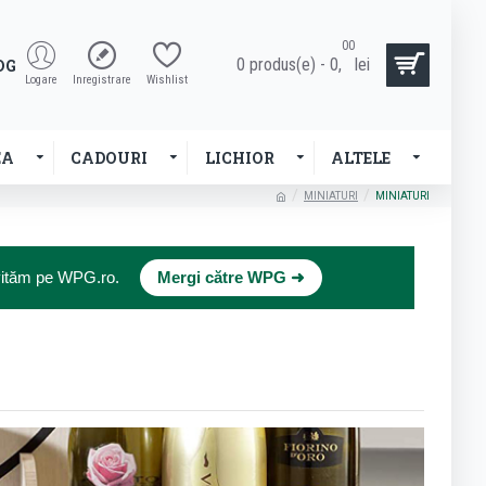
00
0 produs(e) - 0,
lei
OG
Logare
Inregistrare
Wishlist
EA
CADOURI
LICHIOR
ALTELE
MINIATURI
MINIATURI
×
nvităm pe WPG.ro.
Mergi către WPG ➜