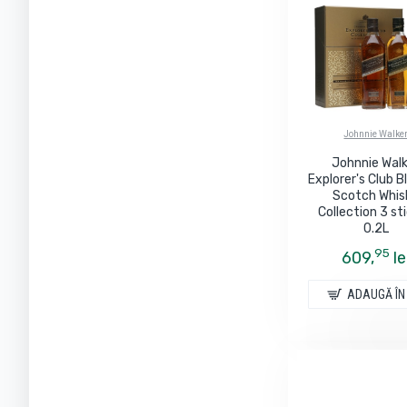
Johnnie Walke
Johnnie Wal
Explorer's Club 
Scotch Whis
Collection 3 sti
0.2L
95
609,
le
ADAUGĂ ÎN