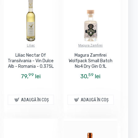
Liliac
Magura Zamfirei
Liliac Nectar Of
Magura Zamfirei
Transilvania - Vin Dulce
Wolfpack Small Batch
Alb - Romania - 0.375L
No4 Dry Gin 0.1L
99
59
79,
lei
30,
lei
ADAUGĂ ÎN COŞ
ADAUGĂ ÎN COŞ