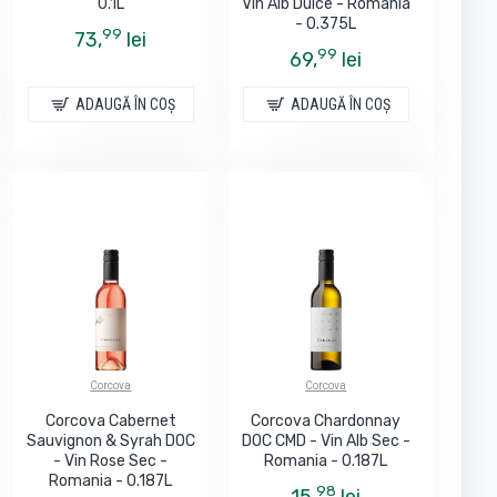
0.1L
Vin Alb Dulce - Romania
- 0.375L
99
73,
lei
99
69,
lei
ADAUGĂ ÎN COŞ
ADAUGĂ ÎN COŞ
Corcova
Corcova
Corcova Cabernet
Corcova Chardonnay
Sauvignon & Syrah DOC
DOC CMD - Vin Alb Sec -
- Vin Rose Sec -
Romania - 0.187L
Romania - 0.187L
98
15,
lei