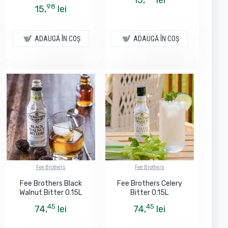
98
15,
lei
ADAUGĂ ÎN COŞ
ADAUGĂ ÎN COŞ
Fee Brothers
Fee Brothers
Fee Brothers Black
Fee Brothers Celery
Walnut Bitter 0.15L
Bitter 0.15L
45
45
74,
lei
74,
lei