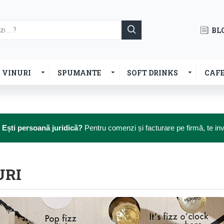
BL
VINURI
SPUMANTE
SOFT DRINKS
CAF

Ești persoană juridică?
Pentru comenzi și facturare pe firmă, te i
URI