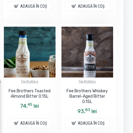
ADAUGĂ ÎN COŞ
ADAUGĂ ÎN COŞ
Fee Brothers
Fee Brothers
Fee Brothers Toasted
Fee Brothers Whiskey
Almond Bitter 0.15L
Barrel-Aged Bitter
0.15L
45
74,
lei
83
93,
lei
ADAUGĂ ÎN COŞ
ADAUGĂ ÎN COŞ