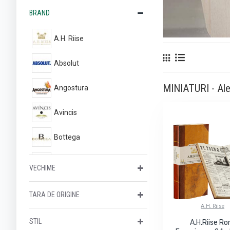
BRAND
A.H. Riise
Absolut
MINIATURI - Ale
Angostura
Avincis
Bottega
Corcova
VECHIME
Crama Purcari
TARA DE ORIGINE
A.H. Riise
Cramele Recas
STIL
A.H.Riise R