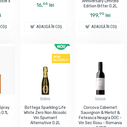
icle x
Anniversary Limited
66
16,
lei
Edition Bitter 0.2L
99
i
199,
lei
 COŞ
ADAUGĂ ÎN COŞ
ADAUGĂ ÎN COŞ
NON
ALCOOLIC
Bottega
Corcova
Spray
Bottega Sparkling Life
Corcova Cabernet
n 0.1L
White Zero Non Alcoolic
Sauvignon & Merlot &
Vin Spumant
Feteasca Neagra DOC -
Alternative 0.2L
Vin Sec Rosu - Romania