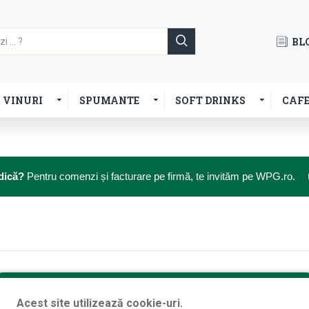
BL
VINURI
SPUMANTE
SOFT DRINKS
CAF
dică?
Pentru comenzi și facturare pe firmă, te invităm pe WPG.ro.
Acest site utilizează cookie-uri.
CONTINUĂ