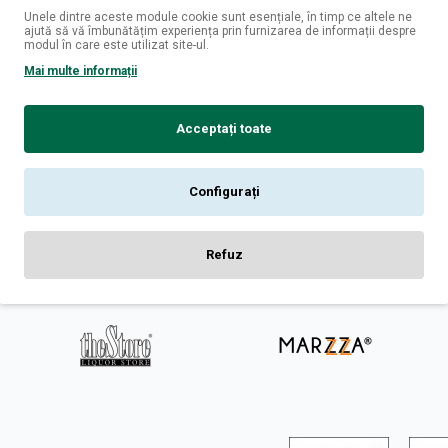
Unele dintre aceste module cookie sunt esențiale, în timp ce altele ne
ajută să vă îmbunătățim experiența prin furnizarea de informații despre
modul în care este utilizat site-ul.
i
Logare
Mai multe informații
fizice
Contul Meu
livrare
Istoric Comenzi
Acceptați toate
 confidentialitate
Newsletter
conditii
ookies
Configurați
Refuz