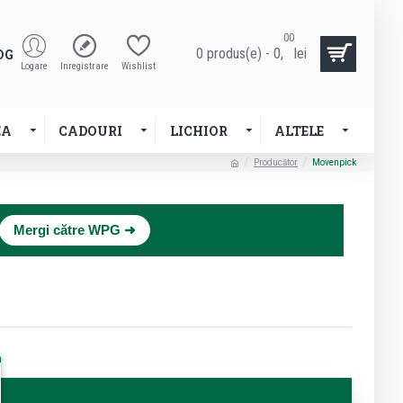
00
0 produs(e) - 0,
lei
OG
Logare
Inregistrare
Wishlist
EA
CADOURI
LICHIOR
ALTELE
Producător
Movenpick
×
Mergi către WPG ➜