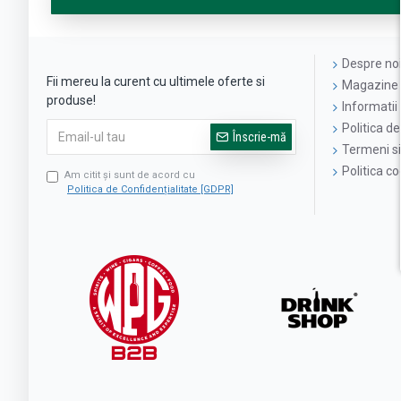
Despre no
Fii mereu la curent cu ultimele oferte si
Magazine 
produse!
Informatii 
Politica de
Înscrie-mă
Termeni si 
Politica c
Am citit şi sunt de acord cu
Politica de Confidențialitate [GDPR]