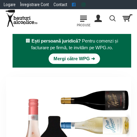
Logare
Înregistrare Cont
Contact
🏢
Ești persoană juridică?
Pentru comenzi și
facturare pe firmă, te invităm pe WPG.ro.
×
Mergi către WPG ➜