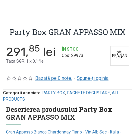
Party Box GRAN APPASSO MIX
85
291,
lei
ÎN STOC
Cod:
29973
50
Taxa SGR: 1 x 0,
lei
Bazată pe 0 note.
-
Spune-ţi opinia
Categorii asociate:
PARTY BOX
,
PACHETE DEGUSTARE
,
ALL
PRODUCTS
Descrierea produsului Party Box
GRAN APPASSO MIX
Gran Appasso Bianco Chardonnay Fiano - Vin Alb Sec - Italia -