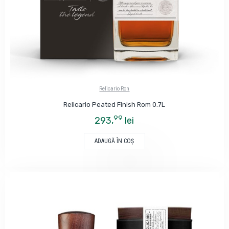
Relicario Ron
Relicario Peated Finish Rom 0.7L
99
293,
lei
ADAUGĂ ÎN COŞ