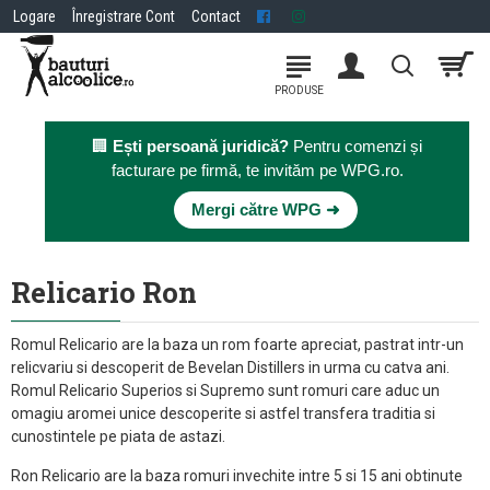
Logare
Înregistrare Cont
Contact
🏢
Ești persoană juridică?
Pentru comenzi și
facturare pe firmă, te invităm pe WPG.ro.
×
Mergi către WPG ➜
Relicario Ron
Romul Relicario are la baza un rom foarte apreciat, pastrat intr-un
relicvariu si descoperit de Bevelan Distillers in urma cu catva ani.
Romul Relicario Superios si Supremo sunt romuri care aduc un
omagiu aromei unice descoperite si astfel transfera traditia si
cunostintele pe piata de astazi.
Ron Relicario are la baza romuri invechite intre 5 si 15 ani obtinute