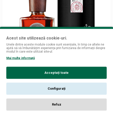
Acest site utilizează cookie-uri.
Unele dintre aceste module cookie sunt esențiale, în timp ce altele ne
ajută să vă îmbunătățim experiența prin furnizarea de informații despre
modul în care este utilizat site-ul.
Mai multe informații
Acceptați toate
Configurați
Relicario Ron
Relicario Supremo Rom 0.7L
Refuz
99
379,
lei