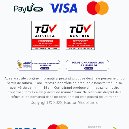
Acest website conține informații și prezintă produse destinate persoanelor cu
vârsta de minim 18 ani. Pentru a beneficia de produsele noastre trebuie să
aveți vârsta de minim 18 ani. Cumpărând produse din magazinul nostru
confirmați faptul că aveți vârsta de minim 18 ani. Ne rezervăm dreptul de a
refuza orice comandă dacă se consideră că este plasată de un minor.
Copyright © 2022, BauturiAlcoolice.ro