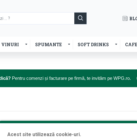
BL
VINURI
SPUMANTE
SOFT DRINKS
CAF
dică?
Pentru comenzi și facturare pe firmă, te invităm pe WPG.ro.
Acest site utilizează cookie-uri.
CONTINUĂ