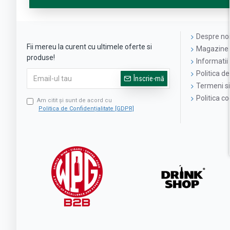
Despre no
Fii mereu la curent cu ultimele oferte si
Magazine 
produse!
Informatii 
Politica de
Înscrie-mă
Termeni si 
Politica c
Am citit şi sunt de acord cu
Politica de Confidențialitate [GDPR]