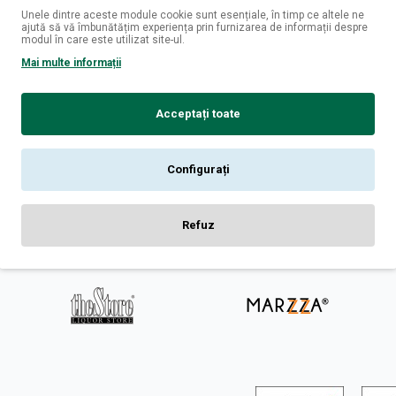
Unele dintre aceste module cookie sunt esențiale, în timp ce altele ne
ajută să vă îmbunătățim experiența prin furnizarea de informații despre
modul în care este utilizat site-ul.
i
Logare
Mai multe informații
fizice
Contul Meu
livrare
Istoric Comenzi
Acceptați toate
 confidentialitate
Newsletter
conditii
ookies
Configurați
Refuz