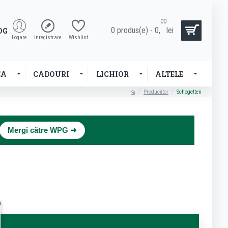
00
0 produs(e) - 0,
lei
OG
Logare
Inregistrare
Wishlist
EA
CADOURI
LICHIOR
ALTELE
Producător
Schogetten
×
Mergi către WPG ➜