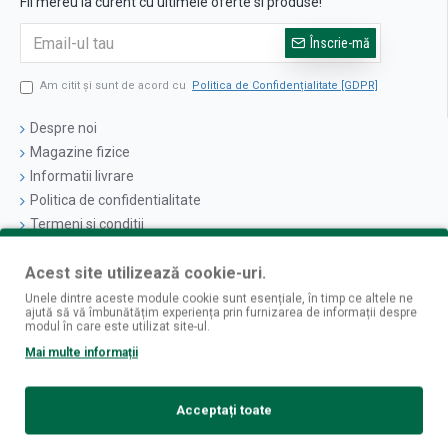
Fii mereu la curent cu ultimele oferte si produse!
Înscrie-mă
Am citit şi sunt de acord cu
Politica de Confidențialitate [GDPR]
Despre noi
Magazine fizice
Informatii livrare
Politica de confidentialitate
Termeni si conditii
Politica cookies
Acest site utilizează cookie-uri.
Logare
Unele dintre aceste module cookie sunt esențiale, în timp ce altele ne
ajută să vă îmbunătățim experiența prin furnizarea de informații despre
Contul Meu
modul în care este utilizat site-ul.
Istoric Comenzi
Mai multe informații
Newsletter
Contact
Acceptați toate
Retur