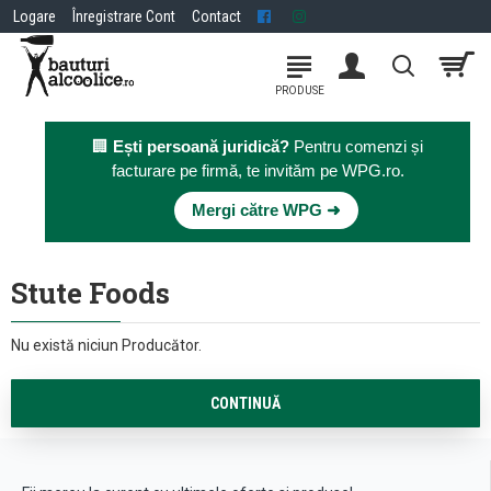
Logare
Înregistrare Cont
Contact
🏢
Ești persoană juridică?
Pentru comenzi și
facturare pe firmă, te invităm pe WPG.ro.
×
Mergi către WPG ➜
Stute Foods
Nu există niciun Producător.
CONTINUĂ