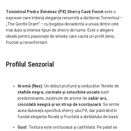
Tomintoul Pedro Ximénez (PX) Sherry Cask Finish
este o
expresie care îmbină eleganța renumită a distileriei Tomintoul –
„The Gentle Dram” – cu bogăția decadentă a unuia dintre cele
mai dulci și intense tipuri de sherry din lume. Este o alegere
ideală pentru pasionații de whisky care caută un profil dens,
fructat și reconfortant.
Profilul Senzorial
Aromă (Nas):
Un debut profund și seducător. Notele de
stafide negre, curmale și smochine uscate
sunt
predominante, susținute de arome de
zahăr ars,
ciocolată neagră și un strop de scorțișoară
. Se simte
acea dulceață specifică sherry-ului PX, dar păstrând în
fundal eleganța florală și fructată a distilatului de bază.
Gust:
Textura este onctuoasă și catifelată. Pe palat se