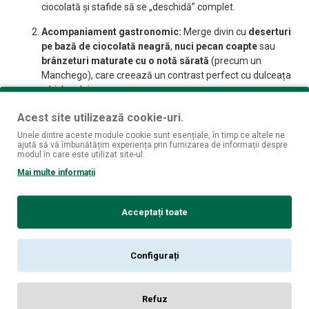
ciocolată și stafide să se „deschidă” complet.
Acompaniament gastronomic:
Merge divin cu
deserturi
pe bază de ciocolată neagră
,
nuci pecan coapte
sau
brânzeturi maturate cu o notă sărată
(precum un
Manchego), care creează un contrast perfect cu dulceața
whisky-ului.
Pentru temperaturi reci:
Este un whisky „de iarnă” sau de
Acest site utilizează cookie-uri.
seară târzie, oferind o senzație de căldură și confort.
Unele dintre aceste module cookie sunt esențiale, în timp ce altele ne
ajută să vă îmbunătățim experiența prin furnizarea de informații despre
modul în care este utilizat site-ul.
Mai multe informații
Specificații pe scurt
Acceptați toate
Producător:
Tomintoul Distillery
Configurați
Regiune:
Speyside, Scoția
Tip:
Single Malt Scotch Whisky
Refuz
Finisaj:
Pedro Ximénez Sherry Casks