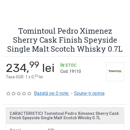
Tomintoul Pedro Ximenez
Sherry Cask Finish Speyside
Single Malt Scotch Whisky 0.7L
99
234,
lei
ÎN STOC
Cod:
19110
50
Taxa SGR: 1 x 0,
lei
Bazată pe 0 note.
-
Spune-ţi opinia
CARACTERISTICI Tomintoul Pedro Ximenez Sherry Cask
Finish Speyside Single Malt Scotch Whisky 0.7L