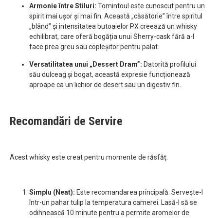
Armonie între Stiluri:
Tomintoul este cunoscut pentru un
spirit mai ușor și mai fin. Această „căsătorie” între spiritul
„blând” și intensitatea butoaielor PX creează un whisky
echilibrat, care oferă bogăția unui Sherry-cask fără a-l
face prea greu sau copleșitor pentru palat.
Versatilitatea unui „Dessert Dram”:
Datorită profilului
său dulceag și bogat, această expresie funcționează
aproape ca un lichior de desert sau un digestiv fin.
Recomandări de Servire
Acest whisky este creat pentru momente de răsfăț:
Simplu (Neat):
Este recomandarea principală. Servește-l
într-un pahar tulip la temperatura camerei. Lasă-l să se
odihnească 10 minute pentru a permite aromelor de