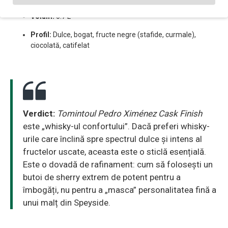
Volum:
0.7 L
Profil:
Dulce, bogat, fructe negre (stafide, curmale),
ciocolată, catifelat
Verdict:
Tomintoul Pedro Ximénez Cask Finish
este „whisky-ul confortului”. Dacă preferi whisky-
urile care înclină spre spectrul dulce și intens al
fructelor uscate, aceasta este o sticlă esențială.
Este o dovadă de rafinament: cum să folosești un
butoi de sherry extrem de potent pentru a
îmbogăți, nu pentru a „masca” personalitatea fină a
unui malț din Speyside.