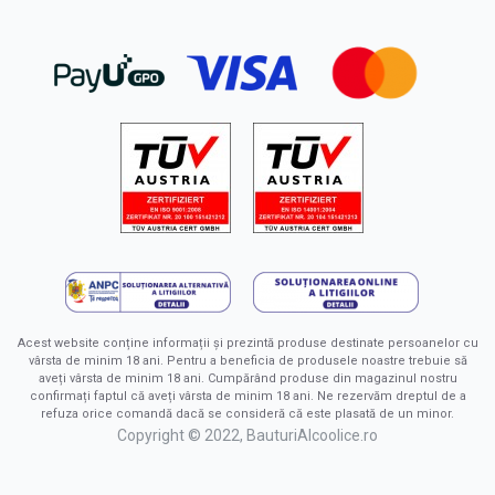
Acest website conține informații și prezintă produse destinate persoanelor cu
vârsta de minim 18 ani. Pentru a beneficia de produsele noastre trebuie să
aveți vârsta de minim 18 ani. Cumpărând produse din magazinul nostru
confirmați faptul că aveți vârsta de minim 18 ani. Ne rezervăm dreptul de a
refuza orice comandă dacă se consideră că este plasată de un minor.
Copyright © 2022, BauturiAlcoolice.ro