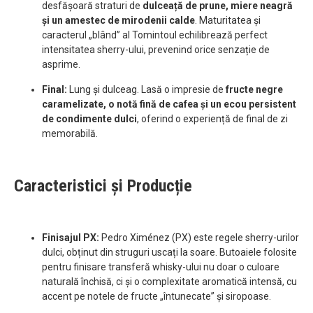
desfășoară straturi de
dulceață de prune, miere neagră
și un amestec de mirodenii calde
. Maturitatea și
caracterul „blând” al Tomintoul echilibrează perfect
intensitatea sherry-ului, prevenind orice senzație de
asprime.
Final:
Lung și dulceag. Lasă o impresie de
fructe negre
caramelizate, o notă fină de cafea și un ecou persistent
de condimente dulci
, oferind o experiență de final de zi
memorabilă.
Caracteristici și Producție
Finisajul PX:
Pedro Ximénez (PX) este regele sherry-urilor
dulci, obținut din struguri uscați la soare. Butoaiele folosite
pentru finisare transferă whisky-ului nu doar o culoare
naturală închisă, ci și o complexitate aromatică intensă, cu
accent pe notele de fructe „întunecate” și siropoase.