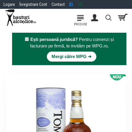
Logare
Înregistrare Cont
Contact
🏢
Ești persoană juridică?
Pentru comenzi și
facturare pe firmă, te invităm pe WPG.ro.
×
Mergi către WPG ➜