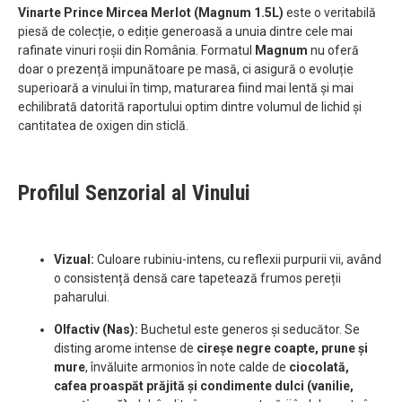
Vinarte Prince Mircea Merlot (Magnum 1.5L)
este o veritabilă
piesă de colecție, o ediție generoasă a unuia dintre cele mai
rafinate vinuri roșii din România. Formatul
Magnum
nu oferă
doar o prezență impunătoare pe masă, ci asigură o evoluție
superioară a vinului în timp, maturarea fiind mai lentă și mai
echilibrată datorită raportului optim dintre volumul de lichid și
cantitatea de oxigen din sticlă.
Profilul Senzorial al Vinului
Vizual:
Culoare rubiniu-intens, cu reflexii purpurii vii, având
o consistență densă care tapetează frumos pereții
paharului.
Olfactiv (Nas):
Buchetul este generos și seducător. Se
disting arome intense de
cireșe negre coapte, prune și
mure
, învăluite armonios în note calde de
ciocolată,
cafea proaspăt prăjită și condimente dulci (vanilie,