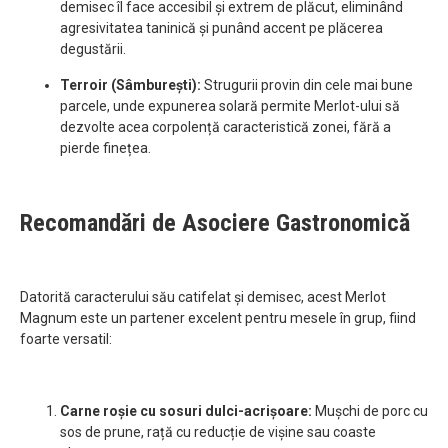
demisec îl face accesibil și extrem de plăcut, eliminând
agresivitatea taninică și punând accent pe plăcerea
degustării.
Terroir (Sâmburești):
Strugurii provin din cele mai bune
parcele, unde expunerea solară permite Merlot-ului să
dezvolte acea corpolență caracteristică zonei, fără a
pierde finețea.
Recomandări de Asociere Gastronomică
Datorită caracterului său catifelat și demisec, acest Merlot
Magnum este un partener excelent pentru mesele în grup, fiind
foarte versatil:
Carne roșie cu sosuri dulci-acrișoare:
Mușchi de porc cu
sos de prune, rață cu reducție de vișine sau coaste