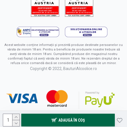
Acest website conține informații și prezintă produse destinate persoanelor cu
vârsta de minim 18 ani. Pentru a beneficia de produsele noastre trebuie să
aveți vârsta de minim 18 ani. Cumpărând produse din magazinul nostru
confirmați faptul că aveți vârsta de minim 18 ani. Ne rezervăm dreptul de a
refuza orice comandă dacă se consideră că este plasată de un minor.
Copyright © 2022, BauturiAlcoolice.ro
ADAUGĂ ÎN COŞ