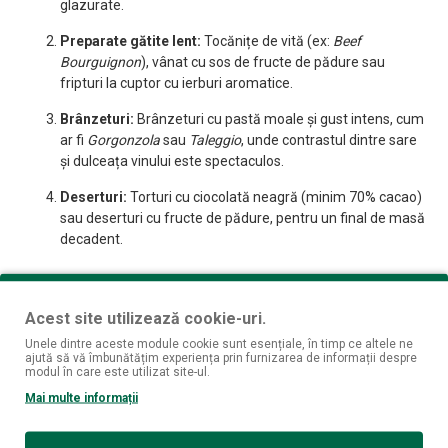
glazurate.
Preparate gătite lent:
Tocănițe de vită (ex:
Beef
Bourguignon
), vânat cu sos de fructe de pădure sau
fripturi la cuptor cu ierburi aromatice.
Brânzeturi:
Brânzeturi cu pastă moale și gust intens, cum
ar fi
Gorgonzola
sau
Taleggio
, unde contrastul dintre sare
și dulceața vinului este spectaculos.
Deserturi:
Torturi cu ciocolată neagră (minim 70% cacao)
sau deserturi cu fructe de pădure, pentru un final de masă
decadent.
Sfaturi pentru o Servire Impecabilă
Acest site utilizează cookie-uri.
Unele dintre aceste module cookie sunt esențiale, în timp ce altele ne
ajută să vă îmbunătățim experiența prin furnizarea de informații despre
modul în care este utilizat site-ul.
Temperatura de Servire:
16°C – 18°C
.
Mai multe informații
Aerare (Decantare):
Decantarea este recomandată
(aprox. 45-60 minute)
. Fiind un format Magnum, vinul are