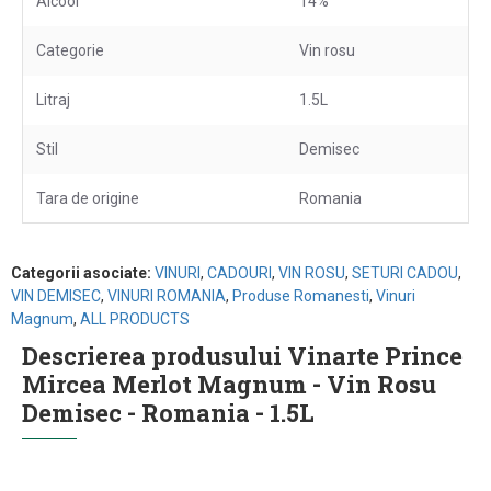
Alcool
14%
Categorie
Vin rosu
Litraj
1.5L
Stil
Demisec
Tara de origine
Romania
Categorii asociate:
VINURI
,
CADOURI
,
VIN ROSU
,
SETURI CADOU
,
VIN DEMISEC
,
VINURI ROMANIA
,
Produse Romanesti
,
Vinuri
Magnum
,
ALL PRODUCTS
Descrierea produsului Vinarte Prince
Mircea Merlot Magnum - Vin Rosu
Demisec - Romania - 1.5L