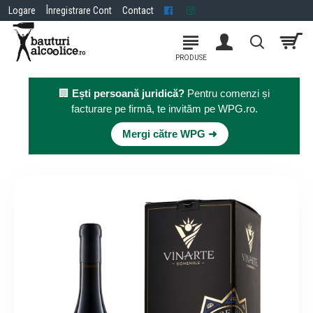
Logare
Înregistrare Cont
Contact
🏢
Ești persoană juridică?
Pentru comenzi și
facturare pe firmă, te invităm pe WPG.ro.
×
Mergi către WPG ➜