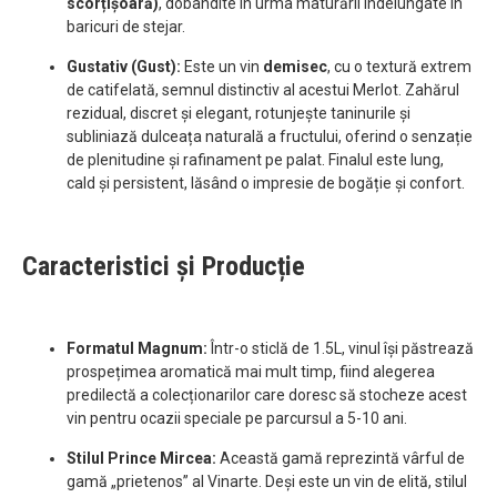
scorțișoară)
, dobândite în urma maturării îndelungate în
baricuri de stejar.
Gustativ (Gust):
Este un vin
demisec
, cu o textură extrem
de catifelată, semnul distinctiv al acestui Merlot. Zahărul
rezidual, discret și elegant, rotunjește taninurile și
subliniază dulceața naturală a fructului, oferind o senzație
de plenitudine și rafinament pe palat. Finalul este lung,
cald și persistent, lăsând o impresie de bogăție și confort.
Caracteristici și Producție
Formatul Magnum:
Într-o sticlă de 1.5L, vinul își păstrează
prospețimea aromatică mai mult timp, fiind alegerea
predilectă a colecționarilor care doresc să stocheze acest
vin pentru ocazii speciale pe parcursul a 5-10 ani.
Stilul Prince Mircea:
Această gamă reprezintă vârful de
gamă „prietenos” al Vinarte. Deși este un vin de elită, stilul