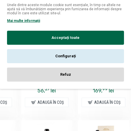
Unele dintre aceste module cookie sunt esențiale, în timp ce altele ne
ajută să vă îmbunătățim experiența prin furnizarea de informații despre
modul în care este utilizat site-ul.
Mai multe informații
Acceptați toate
Configurați
r
Crama Oprisor
Crama Oprisor
anctis
Oprisor Cupola Sanctis
Oprisor Feteasca
 - Vin
Sfantul Stefan - Vin
Neagra Premium - Vin
Refuz
ania -
Rosu Sec - Romania -
Rosu Sec - Romania -
0.75L
0.75L
27
99
56,
lei
169,
lei
 COŞ
ADAUGĂ ÎN COŞ
ADAUGĂ ÎN COŞ