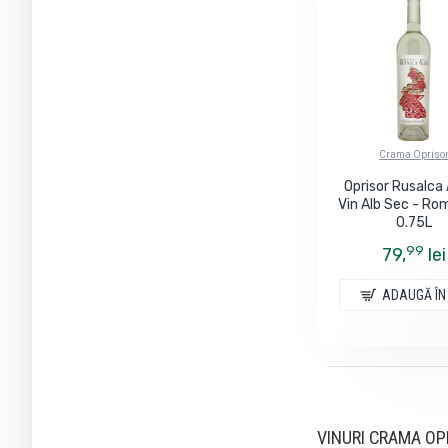
Crama Opriso
Oprisor Rusalca 
Vin Alb Sec - Ro
0.75L
99
79,
lei
ADAUGĂ ÎN
VINURI CRAMA OPRI