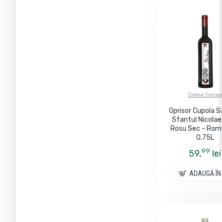
Crama Opriso
Oprisor Cupola S
Sfantul Nicolae
Rosu Sec - Rom
0.75L
99
59,
lei
ADAUGĂ ÎN