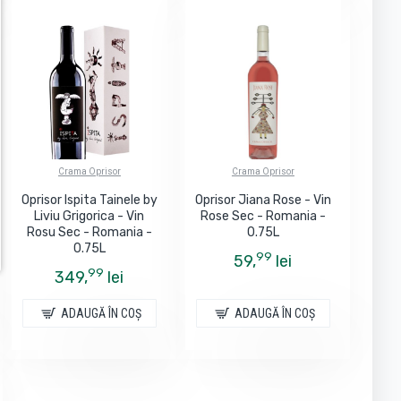
Crama Oprisor
Crama Oprisor
Oprisor Ispita Tainele by
Oprisor Jiana Rose - Vin
Liviu Grigorica - Vin
Rose Sec - Romania -
Rosu Sec - Romania -
0.75L
0.75L
99
59,
lei
99
349,
lei
ADAUGĂ ÎN COŞ
ADAUGĂ ÎN COŞ