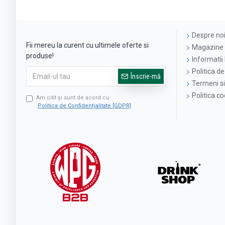
Despre no
Fii mereu la curent cu ultimele oferte si
Magazine 
produse!
Informatii 
Politica de
Înscrie-mă
Termeni si 
Politica c
Am citit şi sunt de acord cu
Politica de Confidențialitate [GDPR]