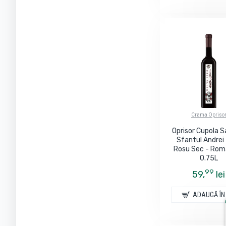
Crama Opriso
Oprisor Cupola S
Sfantul Andrei 
Rosu Sec - Rom
0.75L
99
59,
lei
ADAUGĂ ÎN