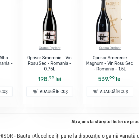
r
Crama Oprisor
Crama Oprisor
Alba -
Oprisor Smerenie - Vin
Oprisor Smerenie
mania -
Rosu Sec - Romania -
Magnum - Vin Rosu Sec
0.75L
- Romania - 1.5L
99
99
198,
lei
539,
lei
 COŞ
ADAUGĂ ÎN COŞ
ADAUGĂ ÎN COŞ
Ați ajuns la sfârșitul listei de pr
SOR - BauturiAlcoolice îți pune la dispoziție o gamă variată