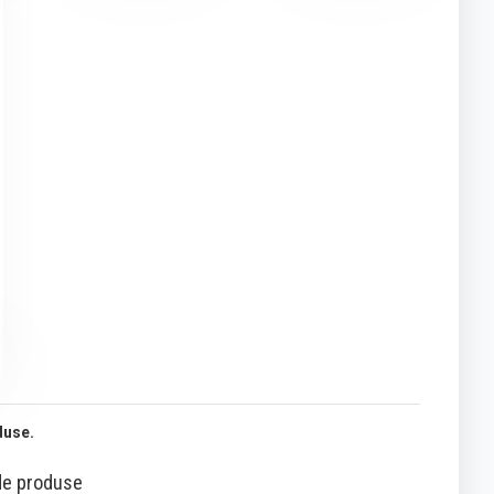
oduse.
 de produse