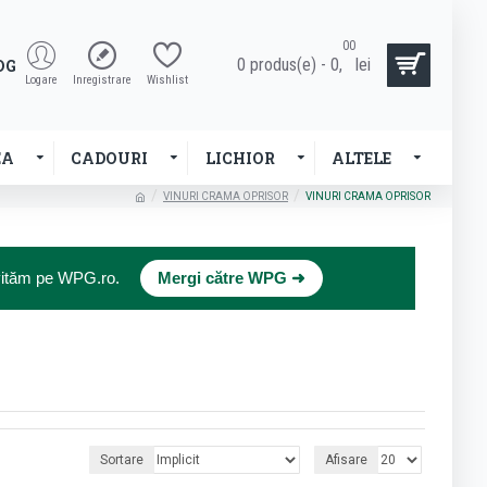
00
0 produs(e) - 0,
lei
OG
Logare
Inregistrare
Wishlist
EA
CADOURI
LICHIOR
ALTELE
VINURI CRAMA OPRISOR
VINURI CRAMA OPRISOR
×
nvităm pe WPG.ro.
Mergi către WPG ➜
Sortare
Afisare