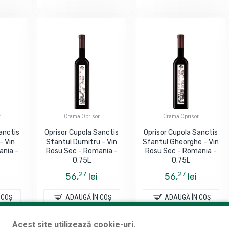
r
Crama Oprisor
Crama Oprisor
anctis
Oprisor Cupola Sanctis
Oprisor Cupola Sanctis
- Vin
Sfantul Dumitru - Vin
Sfantul Gheorghe - Vin
ania -
Rosu Sec - Romania -
Rosu Sec - Romania -
0.75L
0.75L
27
27
56,
lei
56,
lei
 COŞ
ADAUGĂ ÎN COŞ
ADAUGĂ ÎN COŞ
Acest site utilizează cookie-uri.