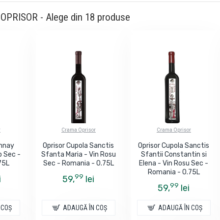
PRISOR - Alege din 18 produse
r
Crama Oprisor
Crama Oprisor
onnay
Oprisor Cupola Sanctis
Oprisor Cupola Sanctis
b Sec -
Sfanta Maria - Vin Rosu
Sfantii Constantin si
75L
Sec - Romania - 0.75L
Elena - Vin Rosu Sec -
Romania - 0.75L
99
i
59,
lei
99
59,
lei
 COŞ
ADAUGĂ ÎN COŞ
ADAUGĂ ÎN COŞ