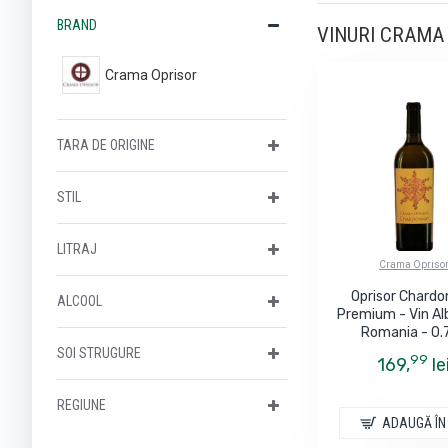
BRAND
VINURI CRAMA O
Crama Oprisor
TARA DE ORIGINE
STIL
LITRAJ
Crama Opriso
Oprisor Chard
ALCOOL
Premium - Vin Al
Romania - 0.
SOI STRUGURE
99
169,
le
REGIUNE
ADAUGĂ ÎN