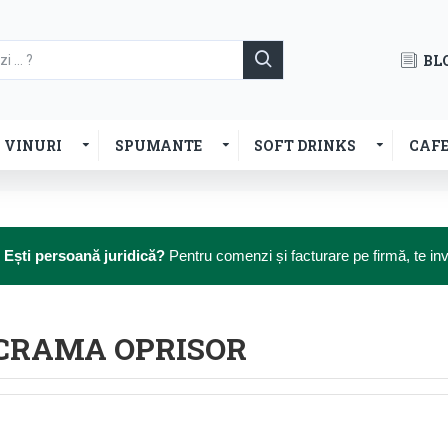
BL
VINURI
SPUMANTE
SOFT DRINKS
CAF

Ești persoană juridică?
Pentru comenzi și facturare pe firmă, te i
 CRAMA OPRISOR