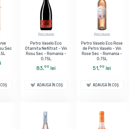
r
Petro Vaselo
Petro Vaselo
enie
Petro Vaselo Eco
Petro Vaselo Eco Rose
su Sec
Otarnita Nefiltrat - Vin
de Petro Vaselo - Vin
.5L
Rosu Sec - Romania -
Rose Sec - Romania -
0.75L
0.75L
i
99
99
83,
lei
51,
lei
 COŞ
ADAUGĂ ÎN COŞ
ADAUGĂ ÎN COŞ