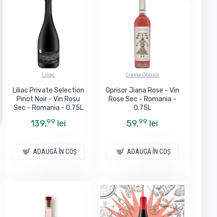
Liliac
Crama Oprisor
Liliac Private Selection
Oprisor Jiana Rose - Vin
Pinot Noir - Vin Rosu
Rose Sec - Romania -
Sec - Romania - 0.75L
0.75L
99
99
139,
lei
59,
lei
ADAUGĂ ÎN COŞ
ADAUGĂ ÎN COŞ