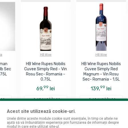
ia
HB Wine
HB Wine
aman
HB Wine Rupes Nobilis
HB Wine Rupes Nobilis
Alb Sec
Cuvee Simply Red - Vin
Cuvee Simply Red
.75L
Rosu Sec- Romania -
Magnum - Vin Rosu
0.75L
Sec- Romania - 1.5L
99
99
69,
lei
139,
lei
 COŞ
ADAUGĂ ÎN COŞ
ADAUGĂ ÎN COŞ
Acest site utilizează cookie-uri.
Unele dintre aceste module cookie sunt esențiale, în timp ce altele ne
ajută să vă îmbunătățim experiența prin furnizarea de informații despre
modul în care este utilizat site-ul.