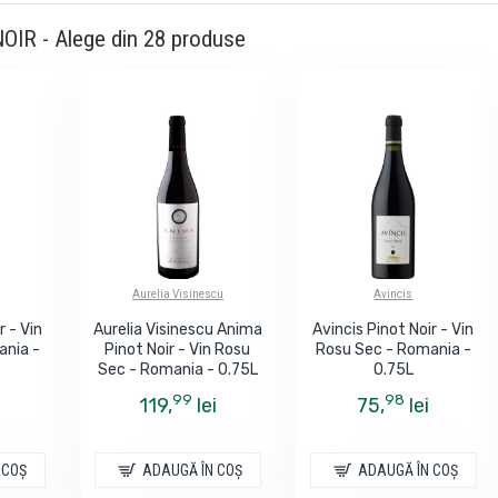
OIR - Alege din 28 produse
Aurelia Visinescu
Avincis
r - Vin
Aurelia Visinescu Anima
Avincis Pinot Noir - Vin
ania -
Pinot Noir - Vin Rosu
Rosu Sec - Romania -
Sec - Romania - 0.75L
0.75L
99
98
119,
lei
75,
lei
 COŞ
ADAUGĂ ÎN COŞ
ADAUGĂ ÎN COŞ