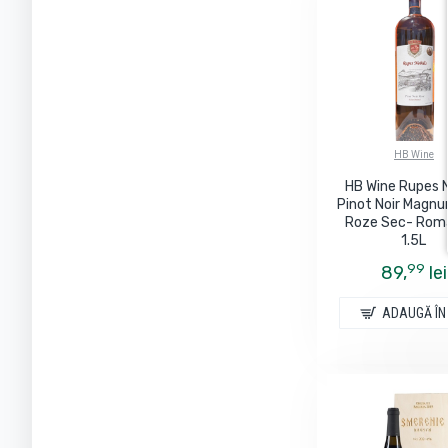
HB Wine
HB Wine Rupes N
Pinot Noir Magnu
Roze Sec- Roma
1.5L
99
89,
lei
ADAUGĂ ÎN