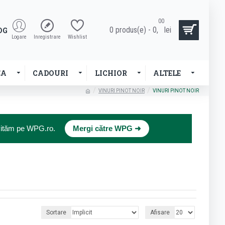
00
0 produs(e) - 0,
lei
OG
Logare
Inregistrare
Wishlist
EA
CADOURI
LICHIOR
ALTELE
VINURI PINOT NOIR
VINURI PINOT NOIR
×
nvităm pe WPG.ro.
Mergi către WPG ➜
Sortare
Afisare