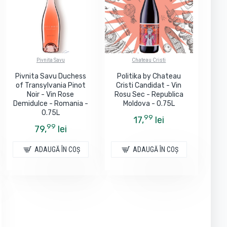
Pivnita Savu
Chateau Cristi
Pivnita Savu Duchess
Politika by Chateau
of Transylvania Pinot
Cristi Candidat - Vin
Noir - Vin Rose
Rosu Sec - Republica
Demidulce - Romania -
Moldova - 0.75L
0.75L
99
17,
lei
99
79,
lei
ADAUGĂ ÎN COŞ
ADAUGĂ ÎN COŞ