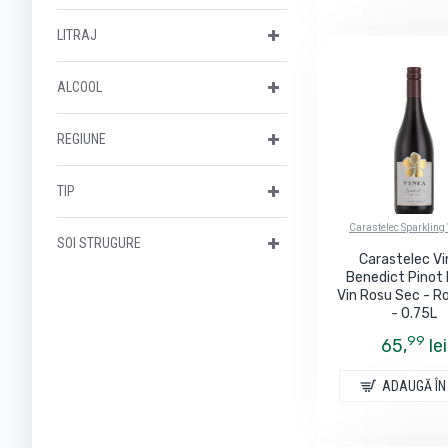
Crama La Salina
LITRAJ
Crama Oprisor
ALCOOL
Crama Purcari
REGIUNE
Crama Rasova
TIP
HB Wine
Carastelec Sparkling
SOI STRUGURE
Liliac
Carastelec V
Benedict Pinot 
Vin Rosu Sec - 
Petro Vaselo
- 0.75L
99
65,
lei
Peuch&Besse
ADAUGĂ ÎN
Pivnita Savu
Via Viticola Sarica Niculitel