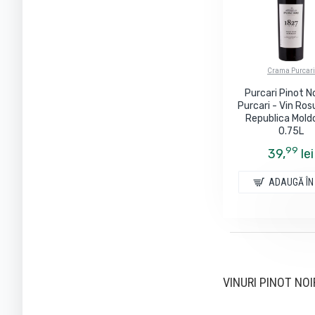
Crama Purcari
Purcari Pinot N
Purcari - Vin Ros
Republica Mold
0.75L
99
39,
lei
ADAUGĂ ÎN
VINURI PINOT NOIR