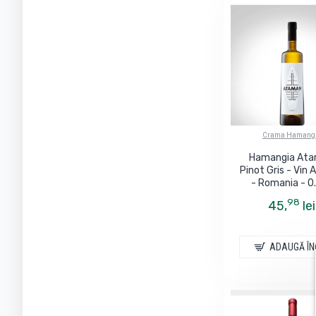
Vinarte
Crama Hamang
Hamangia At
Pinot Gris - Vin 
- Romania - 0
98
45,
lei
ADAUGĂ ÎN