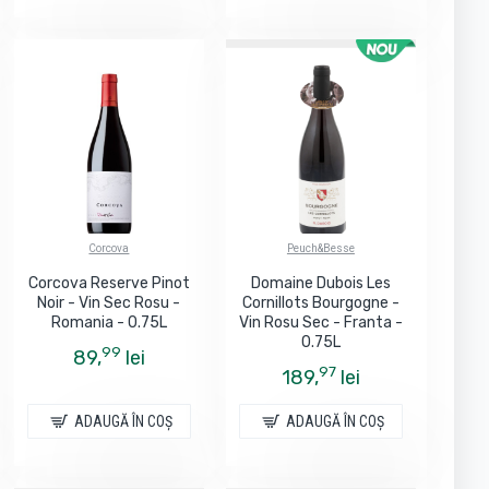
Corcova
Peuch&Besse
Corcova Reserve Pinot
Domaine Dubois Les
Noir - Vin Sec Rosu -
Cornillots Bourgogne -
Romania - 0.75L
Vin Rosu Sec - Franta -
0.75L
99
89,
lei
97
189,
lei
ADAUGĂ ÎN COŞ
ADAUGĂ ÎN COŞ