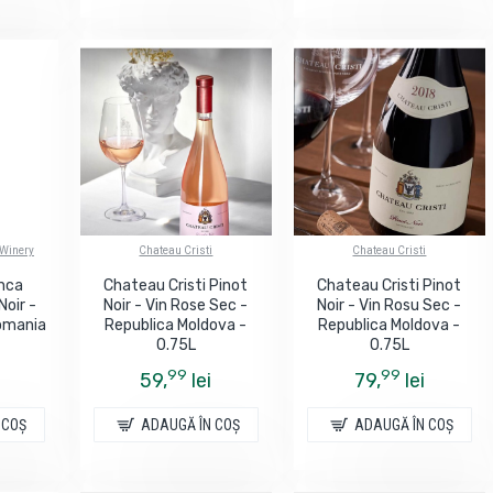
 Winery
Chateau Cristi
Chateau Cristi
inca
Chateau Cristi Pinot
Chateau Cristi Pinot
Noir -
Noir - Vin Rose Sec -
Noir - Vin Rosu Sec -
Romania
Republica Moldova -
Republica Moldova -
0.75L
0.75L
99
99
59,
lei
79,
lei
 COŞ
ADAUGĂ ÎN COŞ
ADAUGĂ ÎN COŞ