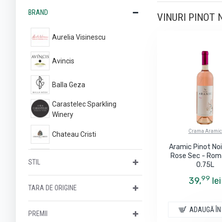
BRAND
VINURI PINOT N
Aurelia Visinescu
Avincis
Balla Geza
Carastelec Sparkling
Winery
Crama Aramic
Chateau Cristi
Aramic Pinot Noi
Rose Sec - Rom
Corcova
STIL
0.75L
99
39,
lei
Crama Aramic
TARA DE ORIGINE
Crama Hamangia
ADAUGĂ ÎN
PREMII