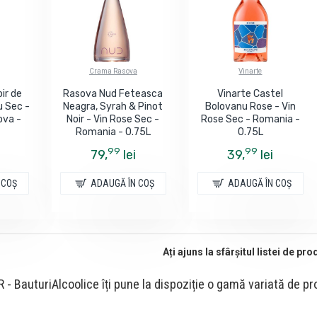
Crama Rasova
Vinarte
oir de
Rasova Nud Feteasca
Vinarte Castel
u Sec -
Neagra, Syrah & Pinot
Bolovanu Rose - Vin
ova -
Noir - Vin Rose Sec -
Rose Sec - Romania -
Romania - 0.75L
0.75L
99
99
79,
lei
39,
lei
 COŞ
ADAUGĂ ÎN COŞ
ADAUGĂ ÎN COŞ
Ați ajuns la sfârșitul listei de pr
 - BauturiAlcoolice îți pune la dispoziție o gamă variată de p