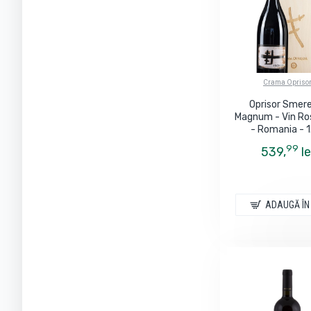
Crama Opriso
Oprisor Smer
Magnum - Vin Ro
- Romania - 1
99
539,
le
ADAUGĂ ÎN