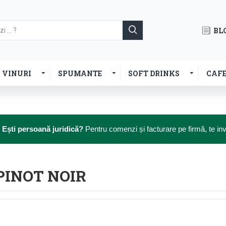
BL
VINURI
SPUMANTE
SOFT DRINKS
CAF

Ești persoană juridică?
Pentru comenzi și facturare pe firmă, te i
PINOT NOIR