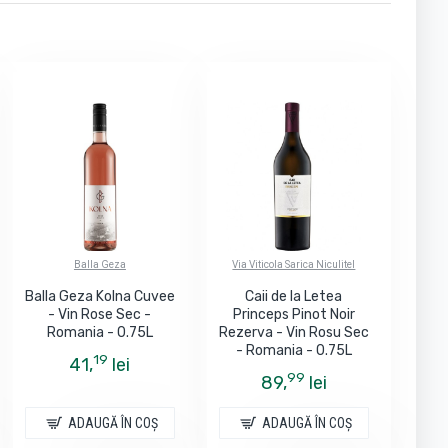
Balla Geza
Via Viticola Sarica Niculitel
Balla Geza Kolna Cuvee
Caii de la Letea
- Vin Rose Sec -
Princeps Pinot Noir
Romania - 0.75L
Rezerva - Vin Rosu Sec
- Romania - 0.75L
19
41,
lei
99
89,
lei
ADAUGĂ ÎN COŞ
ADAUGĂ ÎN COŞ