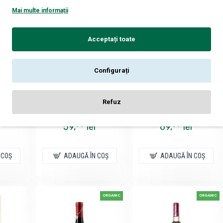
Mai multe informații
Acceptați toate
Configurați
Crama La Salina
Liliac
obilis
Issa Pinot Noir - Vin
Liliac Pinot Noir - Vin
Refuz
m - Vin
Rose Sec - Romania -
Rose Sec - Romania -
nia -
0.75L
0.75L
99
99
59,
lei
69,
lei
 COŞ
ADAUGĂ ÎN COŞ
ADAUGĂ ÎN COŞ
ORGANIC
ORGANIC