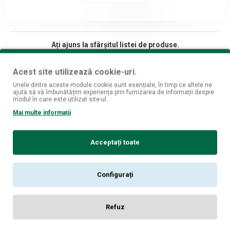
Ați ajuns la sfârșitul listei de produse.
Acest site utilizează cookie-uri.
Unele dintre aceste module cookie sunt esențiale, în timp ce altele ne
ajută să vă îmbunătățim experiența prin furnizarea de informații despre
Fii mereu la curent cu ultimele oferte si produse!
modul în care este utilizat site-ul.
Mai multe informații
Înscrie-mă
Am citit şi sunt de acord cu
Politica de Confidențialitate [GDPR]
Acceptați toate
Despre noi
Magazine fizice
Configurați
Informatii livrare
Politica de confidentialitate
Refuz
Termeni si conditii
Politica cookies