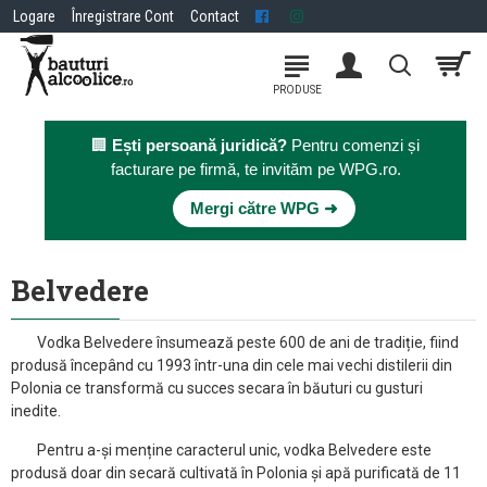
Logare
Înregistrare Cont
Contact
🏢
Ești persoană juridică?
Pentru comenzi și
facturare pe firmă, te invităm pe WPG.ro.
×
Mergi către WPG ➜
Belvedere
Vodka Belvedere însumează peste 600 de ani de tradiție, fiind
produsă începând cu 1993 într-una din cele mai vechi distilerii din
Polonia ce transformă cu succes secara în băuturi cu gusturi
inedite.
Pentru a-și menține caracterul unic, vodka Belvedere este
produsă doar din secară cultivată în Polonia și apă purificată de 11