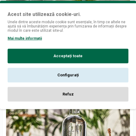
Belvedere
Acest site utilizează cookie-uri.
Belvedere Organic Infusions Lemon & Basil Vodka 0.7L
Unele dintre aceste module cookie sunt esențiale, în timp ce altele ne
ajută să vă îmbunătățim experiența prin furnizarea de informații despre
36
226,
lei
modul în care este utilizat site-ul.
Mai multe informații
ADAUGĂ ÎN COŞ
Acceptați toate
ORGANIC
Configurați
Refuz