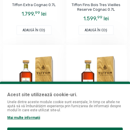
Tiffon Extra Cognac 0.7L
Tiffon Fins Bois Tres Vieilles
Reserve Cognac 0.7L
99
1.799,
lei
99
1.599,
lei
ADAUGĂ ÎN COŞ
ADAUGĂ ÎN COŞ
Acest site utilizează cookie-uri.
Unele dintre aceste module cookie sunt esențiale, în timp ce altele ne
ajută să vă îmbunătățim experiența prin furnizarea de informații despre
modul în care este utilizat site-ul.
Tiffon
Tiffon
Mai multe informații
Tiffon Grande Champagne
Tiffon Millesime 1995 Fins Bois
Tres Vieilles Reserve Cognac
Cognac 0.7L
0.7L