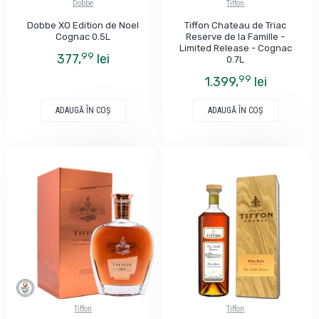
Dobbe
Tiffon
Dobbe XO Edition de Noel
Tiffon Chateau de Triac
Cognac 0.5L
Reserve de la Famille -
Limited Release - Cognac
99
377,
lei
0.7L
99
1.399,
lei
ADAUGĂ ÎN COŞ
ADAUGĂ ÎN COŞ
Tiffon
Tiffon