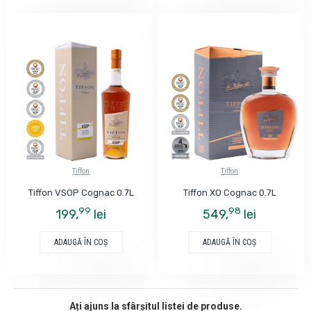
Tiffon
Tiffon
Tiffon VSOP Cognac 0.7L
Tiffon XO Cognac 0.7L
99
98
199,
lei
549,
lei
ADAUGĂ ÎN COŞ
ADAUGĂ ÎN COŞ
Ați ajuns la sfârșitul listei de produse.