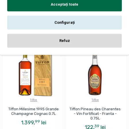
99
1.399,
lei
Acceptați toate
99
1.599,
lei
ADAUGĂ ÎN COŞ
ADAUGĂ ÎN COŞ
Configurați
Refuz
Tiffon
Tiffon
Tiffon Millesime 1995 Grande
Tiffon Pineau des Charentes
Champagne Cognac 0.7L
- Vin Fortificat - Franta -
0.75L
99
1.399,
lei
39
122,
lei