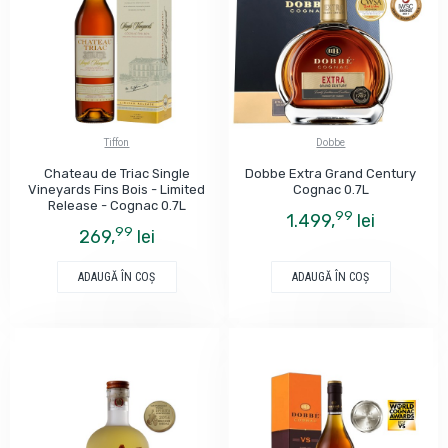
Tiffon
Dobbe
Chateau de Triac Single
Dobbe Extra Grand Century
Vineyards Fins Bois - Limited
Cognac 0.7L
Release - Cognac 0.7L
99
1.499,
lei
99
269,
lei
ADAUGĂ ÎN COŞ
ADAUGĂ ÎN COŞ