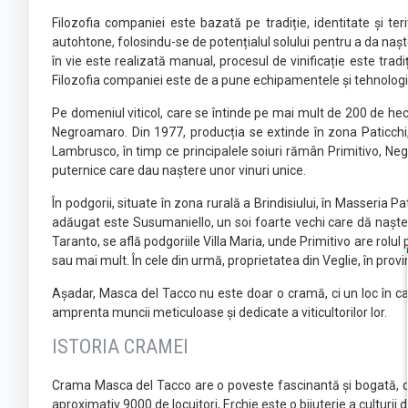
Filozofia companiei este bazată pe tradiție, identitate și te
autohtone, folosindu-se de potențialul solului pentru a da nașt
în vie este realizată manual, procesul de vinificație este trad
Filozofia companiei este de a pune echipamentele și tehnologiile
Pe domeniul viticol, care se întinde pe mai mult de 200 de hect
Negroamaro. Din 1977, producția se extinde în zona Paticchi, 
Lambrusco, în timp ce principalele soiuri rămân Primitivo, Neg
puternice care dau naștere unor vinuri unice.
În podgorii, situate în zona rurală a Brindisiului, în Masseria
adăugat este Susumaniello, un soi foarte vechi care dă naștere u
Taranto, se află podgoriile Villa Maria, unde Primitivo are rolu
sau mai mult. În cele din urmă, proprietatea din Veglie, în pro
Așadar, Masca del Tacco nu este doar o cramă, ci un loc în care 
amprenta muncii meticuloase și dedicate a viticultorilor lor.
ISTORIA CRAMEI
Crama Masca del Tacco are o poveste fascinantă și bogată, desfă
aproximativ 9000 de locuitori, Erchie este o bijuterie a culturii 