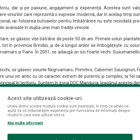
ritoriu, dar și pe pasiune, angajament și experiență. Acestea sunt val
ere vinurilor care reprezintă o expresie modernă, dar în același timp sun
ițional, iar folosirea butoaielor pentru îmbătrânire nu este niciodată pre
 avansate în slujba unei mari tradiții vinicole.
are, se găsesc vițe bătrâne de peste 50 de ani. Primele soluri plantate da
tot în provincia Brindisi, și de-a lungul anilor se îmbogățește cu so
roamaro și Fiano. În 2001, se adaugă un soi foarte vechi: Susumaniello, c
 Paticchi, se găsesc soiurile Negroamaro, Primitivo, Cabernet Sauvignon, F
nui vin antic cu un caracter extrem de puternic și complex, la fel ca toa
l principal în teritoriu. Suntem în zona DOC Manduria, leagănul acestei d
vincia Lecce, este regatul Negroamaro.
Acest site utilizează cookie-uri.
se împletesc tradiția, identitatea și pasiunea pentru a crea vinuri unice
Unele dintre aceste module cookie sunt esențiale, în timp ce altele ne
ajută să vă îmbunătățim experiența prin furnizarea de informații despre
modul în care este utilizat site-ul.
Mai multe informații
șurată în inima micului oraș Erchie din Italia, situat în regiunea Pugli
din Salento, înconjurată de orașele Brindisi, Taranto și Lecce.