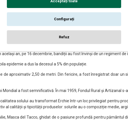
Acceptați toate
i V î.Hr., când mesapienii au denumit "Herculea" locul pe care se află astăz
rtificate și de "specchie", structuri situate într-un anumit mod în în
Configurați
nele plate. Odată cu ascensiunea Romei și cu proximitatea Mandurium și T
n Hercle, iar abia spre sfârșitul secolului al XVII-lea, denumirea a deven
Refuz
cuitori se dedicau agriculturii și pastoralismului. În anii 1800, municipali
 de la fermă".
 În același an, pe 16 decembrie, bandiții au fost învinși de un regiment de
ibila epidemie a dus la decesul a 5% din populație.
e de aproximativ 2,50 de metri. Din fericire, a fost înregistrat doar un 
oi Mondial a fost semnificativă. În mai 1959, Fondul Rural și Artizanal s-a 
alitatea solului au transformat Erchie într-un loc privilegiat pentru produ
al calității și tipicității produselor: solurile au o compoziție medie, argi
ilie, Masca del Tacco, ghidat de o pasiune profundă pentru pământul din