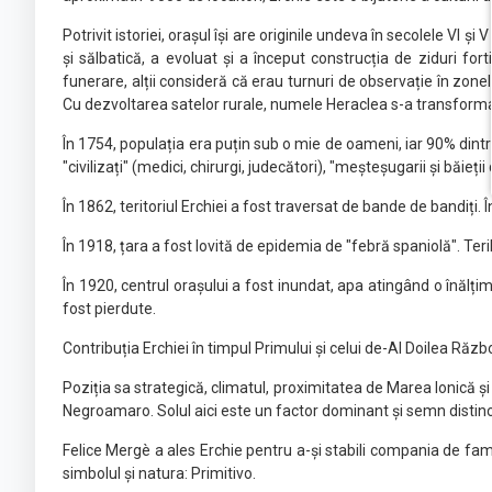
Potrivit istoriei, orașul își are originile undeva în secolele VI ș
și sălbatică, a evoluat și a început construcția de ziduri fo
funerare, alții consideră că erau turnuri de observație în zo
Cu dezvoltarea satelor rurale, numele Heraclea s-a transformat î
În 1754, populația era puțin sub o mie de oameni, iar 90% dintre lo
"civilizați" (medici, chirurgi, judecători), "meșteșugarii și băieții
În 1862, teritoriul Erchiei a fost traversat de bande de bandiți.
În 1918, țara a fost lovită de epidemia de "febră spaniolă". Ter
În 1920, centrul orașului a fost inundat, apa atingând o înălțim
fost pierdute.
Contribuția Erchiei în timpul Primului și celui de-Al Doilea Răzb
Poziția sa strategică, climatul, proximitatea de Marea Ionică și c
Negroamaro. Solul aici este un factor dominant și semn distinctiv 
Felice Mergè a ales Erchie pentru a-și stabili compania de fam
simbolul și natura: Primitivo.