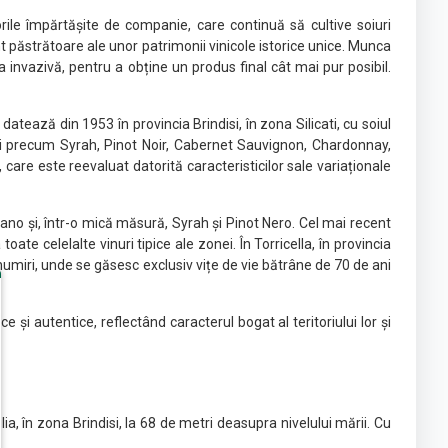
orile împărtășite de companie, care continuă să cultive soiuri
t păstrătoare ale unor patrimonii vinicole istorice unice. Munca
a invazivă, pentru a obține un produs final cât mai pur posibil.
tează din 1953 în provincia Brindisi, în zona Silicati, cu soiul
iuri precum Syrah, Pinot Noir, Cabernet Sauvignon, Chardonnay,
are este reevaluat datorită caracteristicilor sale variaționale
iano și, într-o mică măsură, Syrah și Pinot Nero. Cel mai recent
te celelalte vinuri tipice ale zonei. În Torricella, în provincia
enumiri, unde se găsesc exclusiv vițe de vie bătrâne de 70 de ani
 și autentice, reflectând caracterul bogat al teritoriului lor și
a, în zona Brindisi, la 68 de metri deasupra nivelului mării. Cu