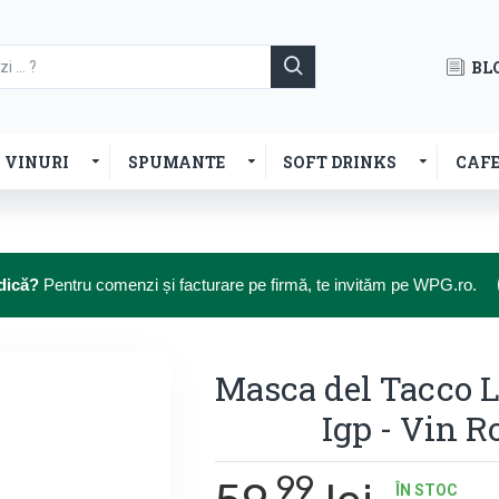
BL
VINURI
SPUMANTE
SOFT DRINKS
CAF
dică?
Pentru comenzi și facturare pe firmă, te invităm pe WPG.ro.
Masca del Tacco 
Igp - Vin Ro
99
ÎN STOC