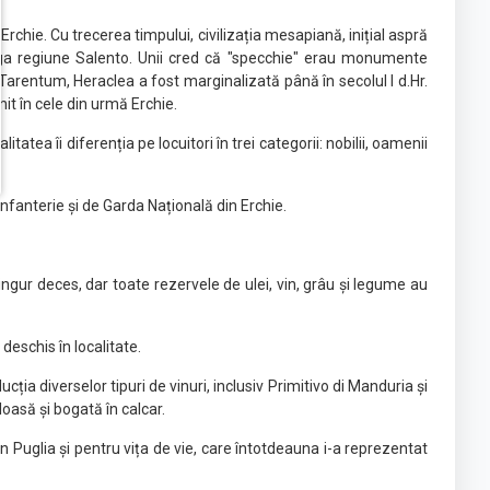
i Erchie. Cu trecerea timpului, civilizația mesapiană, inițial aspră
treaga regiune Salento. Unii cred că "specchie" erau monumente
arentum, Heraclea a fost marginalizată până în secolul I d.Hr.
it în cele din urmă Erchie.
tatea îi diferenția pe locuitori în trei categorii: nobilii, oamenii
 infanterie și de Garda Națională din Erchie.
singur deces, dar toate rezervele de ulei, vin, grâu și legume au
deschis în localitate.
cția diverselor tipuri de vinuri, inclusiv Primitivo di Manduria și
loasă și bogată în calcar.
 Puglia și pentru vița de vie, care întotdeauna i-a reprezentat