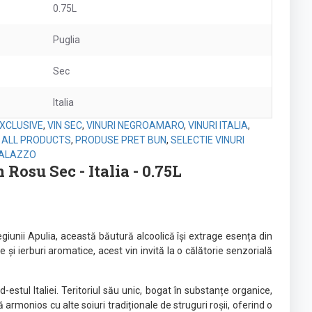
0.75L
Puglia
Sec
Italia
XCLUSIVE
,
VIN SEC
,
VINURI NEGROAMARO
,
VINURI ITALIA
,
,
ALL PRODUCTS
,
PRODUSE PRET BUN
,
SELECTIE VINURI
 PALAZZO
osu Sec - Italia - 0.75L
unii Apulia, această băutură alcoolică își extrage esența din
și ierburi aromatice, acest vin invită la o călătorie senzorială
estul Italiei. Teritoriul său unic, bogat în substanțe organice,
rmonios cu alte soiuri tradiționale de struguri roșii, oferind o