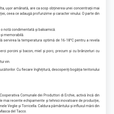
Recolta, ușor amânată, are ca scop obținerea unei concentrații mai
ației, ceea ce adaugă profunzime și caracter vinului. O parte din
 și o notă condimentată și balsamică.
gă și memorabilă.
ndă servirea la temperatura optimă de 16-18°C pentru a revela
rci porcini și bacon, miel și porc, precum și cu brânzeturi cu
ui vin.
torilor. Cu fiecare înghițitură, descoperiți bogăția teritoriului
Cooperativa Comunale dei Produttori di Erchie, activă încă din
le mai recente echipamente și tehnici inovatoare de producție,
ele Veglie și Torricella. Caldura pământului și influxul mării din
e Masca del Tacco.