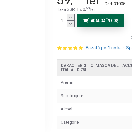
59,
lei
Cod:
31005
50
Taxa SGR: 1 x 0,
lei
ADAUGĂ ÎN COŞ
Bazată pe 1 note.
-
Sp
CARACTERISTICI MASCA DEL TACCO
ITALIA - 0.75L
Premii
Soi strugure
Alcool
Categorie