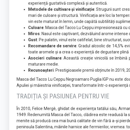
experiență gustativă complexă și autentică.
Metodele de cultivare și vinificație
: Strugurii sunt cre
mari de culoare și structură. Vinificația are loc la tempe
vin este maturat în lemn, unde capătă subtilități suplim
Culoare
: Masca del Tacco Lu Ceppu impresionează cu o 
Miros
: Nasul este captivant, dezvăluind arome intense de
Gust
: Pe palatin, vinul este catifelat, bine structurat, s
Recomandare de servire
: Gradul alcoolic de 14,5% e
toate aromele și a crea o experiență de degustare plină 
Asocieri culinare
: Această creație vinicolă se îmbină 
maturare medie.
Recunoașteri
: Prestigioasele premii obținute în 2019, 2
Masca del Tacco Lu Ceppu Negroamaro Puglia IGP nu este doar un v
Apuliei și măiestria vinificației, transformate într-o experiență
TRADIȚIA ȘI PASIUNEA PENTRU VIE
În 2010, Felice Mergè, ghidat de experiența tatălui său, Arma
1949. Redenumită Masca del Tacco, clădirea este readusă la sp
menite să producă cea mai bună calitate de vin fără a-și pierde n
peninsula Salentina, mâinile harnice ale fermierilor, vremea: t