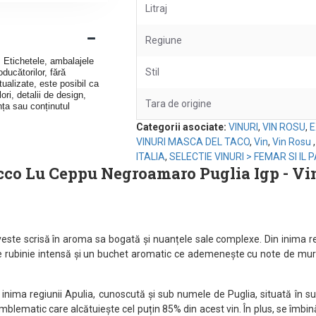
Litraj
Regiune
v. Etichetele, ambalajele
Stil
ducătorilor, fără
ualizate, este posibil ca
ori, detalii de design,
Tara de origine
nța sau conținutul
Categorii asociate:
VINURI
,
VIN ROSU
,
E
VINURI MASCA DEL TACO
,
Vin
,
Vin Rosu
ITALIA
,
SELECTIE VINURI > FEMAR SI IL
co Lu Ceppu Negroamaro Puglia Igp - Vin R
e scrisă în aroma sa bogată și nuanțele sale complexe. Din inima regi
are rubinie intensă și un buchet aromatic ce ademenește cu note de mure 
nima regiunii Apulia, cunoscută și sub numele de Puglia, situată în sud-
ematic care alcătuiește cel puțin 85% din acest vin. În plus, se îmbină a