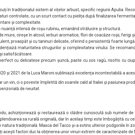
scuți în tradiționalul sistem al vițelor arbust, specific regiunii Apulia. 
raturi controlate, cu un scurt contact cu pielița după finalizarea ferment
entare și complexitate.
nuanță intensă de roșu rubiniu, emanând strălucire și structură.
 mure, cireșe în alcool, ierburi aromatice, flori de coacăze roșii, ferigi
uculent, proaspăt și cu taninuri delicate, oferind o persistentă foarte lun
vidențiază maturitatea strugurilor și complexitatea vinului. Se recoma
și satisfăcătoare.
perfect cu delicatese precum șuncă, paste cu sos ragù, risotto cu ciupe
020 și 2021 de la Luca Maroni subliniază excelența incontestabilă a acest
in, ci o poveste împletită din soarele cald al Italiei și pasiunea producă
 senzorială de neuitat.
ndo, achiziționează și restaurează o clădire cunoscută sub numele de 
lendoarea sa rurală originală, dar în același timp este îmbogățită cu ce
atura tradițională. Masca del Tacco și-a extins ulterior podgoriile în zon
oți acești factori duc la obținerea unor vinuri extrem de caracterizate d