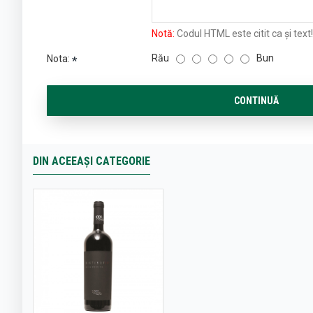
Notă:
Codul HTML este citit ca şi text!
Rău
Bun
Nota:
CONTINUĂ
DIN ACEEAȘI CATEGORIE