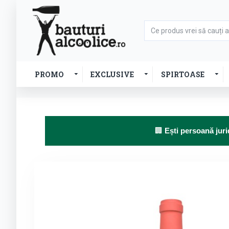
PROMO
EXCLUSIVE
SPIRTOASE
🏢
Ești persoană juri