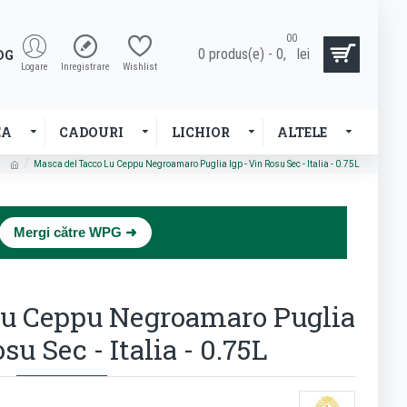
00
0 produs(e) - 0,
lei
OG
Logare
Inregistrare
Wishlist
EA
CADOURI
LICHIOR
ALTELE
Masca del Tacco Lu Ceppu Negroamaro Puglia Igp - Vin Rosu Sec - Italia - 0.75L
×
Mergi către WPG ➜
Lu Ceppu Negroamaro Puglia
su Sec - Italia - 0.75L