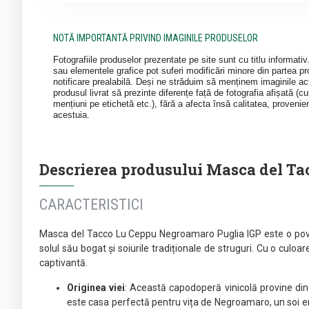
NOTĂ IMPORTANTĂ PRIVIND IMAGINILE PRODUSELOR
Fotografiile produselor prezentate pe site sunt cu titlu informati
sau elementele grafice pot suferi modificări minore din partea pro
notificare prealabilă. Deși ne străduim să menținem imaginile act
produsul livrat să prezinte diferențe față de fotografia afișată (cul
mențiuni pe etichetă etc.), fără a afecta însă calitatea, provenie
acestuia.
Descrierea produsului Masca del Tac
CARACTERISTICI
Masca del Tacco Lu Ceppu Negroamaro Puglia IGP este o povest
solul său bogat și soiurile tradiționale de struguri. Cu o culo
captivantă.
Originea viei
: Această capodoperă vinicolă provine din i
este casa perfectă pentru vița de Negroamaro, un soi embl