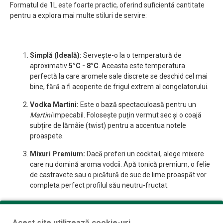
Formatul de 1L este foarte practic, oferind suficientă cantitate
pentru a explora mai multe stiluri de servire:
Simplă (Ideală):
Servește-o la o temperatură de
aproximativ
5°C - 8°C
. Aceasta este temperatura
perfectă la care aromele sale discrete se deschid cel mai
bine, fără a fi acoperite de frigul extrem al congelatorului.
Vodka Martini:
Este o bază spectaculoasă pentru un
Martini
impecabil. Folosește puțin vermut sec și o coajă
subțire de lămâie (twist) pentru a accentua notele
proaspete.
Mixuri Premium:
Dacă preferi un cocktail, alege mixere
care nu domină aroma vodcii. Apă tonică premium, o felie
de castravete sau o picătură de suc de lime proaspăt vor
completa perfect profilul său neutru-fructat.
Acest site utilizează cookie-uri.