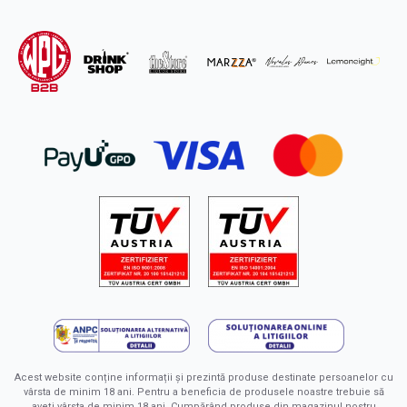
Acest website conține informații și prezintă produse destinate persoanelor cu
vârsta de minim 18 ani. Pentru a beneficia de produsele noastre trebuie să
aveți vârsta de minim 18 ani. Cumpărând produse din magazinul nostru