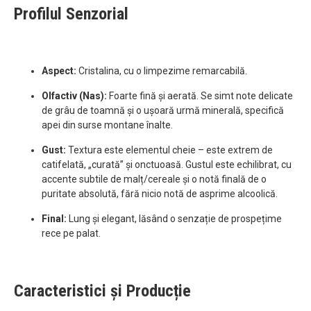
Profilul Senzorial
Aspect:
Cristalina, cu o limpezime remarcabilă.
Olfactiv (Nas):
Foarte fină și aerată. Se simt note delicate
de grâu de toamnă și o ușoară urmă minerală, specifică
apei din surse montane înalte.
Gust:
Textura este elementul cheie – este extrem de
catifelată, „curată” și onctuoasă. Gustul este echilibrat, cu
accente subtile de malț/cereale și o notă finală de o
puritate absolută, fără nicio notă de asprime alcoolică.
Final:
Lung și elegant, lăsând o senzație de prospețime
rece pe palat.
Caracteristici și Producție