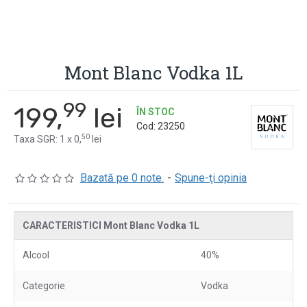
Mont Blanc Vodka 1L
99
199,
lei
ÎN STOC
Cod:
23250
50
Taxa SGR: 1 x 0,
lei
Bazată pe 0 note.
-
Spune-ţi opinia
CARACTERISTICI Mont Blanc Vodka 1L
Alcool
40%
Categorie
Vodka