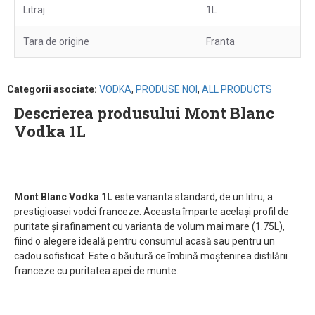
Litraj
1L
Tara de origine
Franta
Categorii asociate:
VODKA
,
PRODUSE NOI
,
ALL PRODUCTS
Descrierea produsului Mont Blanc
Vodka 1L
Mont Blanc Vodka 1L
este varianta standard, de un litru, a
prestigioasei vodci franceze. Aceasta împarte același profil de
puritate și rafinament cu varianta de volum mai mare (1.75L),
fiind o alegere ideală pentru consumul acasă sau pentru un
cadou sofisticat. Este o băutură ce îmbină moștenirea distilării
franceze cu puritatea apei de munte.