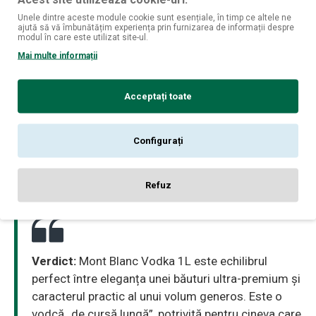
Specificații pe scurt
Unele dintre aceste module cookie sunt esențiale, în timp ce altele ne
ajută să vă îmbunătățim experiența prin furnizarea de informații despre
modul în care este utilizat site-ul.
Mai multe informații
Producător:
Mont Blanc
Țară de origine:
Franța
Acceptați toate
Tip:
Vodcă Ultra-Premium
Volum:
1 L
Configurați
Concentrație alcoolică:
40%
Refuz
Verdict:
Mont Blanc Vodka 1L este echilibrul
perfect între eleganța unei băuturi ultra-premium și
caracterul practic al unui volum generos. Este o
vodcă „de cursă lungă”, potrivită pentru cineva care