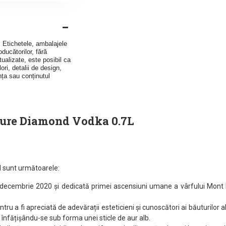
v. Etichetele, ambalajele
ducătorilor, fără
ualizate, este posibil ca
ori, detalii de design,
nța sau conținutul
Pure Diamond Vodka 0.7L
d sunt următoarele:
 decembrie 2020 și dedicată primei ascensiuni umane a vârfului Mont Bl
tru a fi apreciată de adevărații esteticieni și cunoscători ai băuturilor al
, înfățișându-se sub forma unei sticle de aur alb.