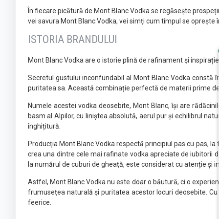
În fiecare picătură de Mont Blanc Vodka se regăsește prospețime
vei savura Mont Blanc Vodka, vei simți cum timpul se oprește înt
ISTORIA BRANDULUI
Mont Blanc Vodka are o istorie plină de rafinament și inspirați
Secretul gustului inconfundabil al Mont Blanc Vodka constă în 
puritatea sa. Această combinație perfectă de materii prime de cal
Numele acestei vodka deosebite, Mont Blanc, își are rădăcinile
basm al Alpilor, cu liniștea absolută, aerul pur și echilibrul n
înghițitură.
Producția Mont Blanc Vodka respectă principiul pas cu pas, la f
crea una dintre cele mai rafinate vodka apreciate de iubitorii de
la numărul de cuburi de gheață, este considerat cu atenție și 
Astfel, Mont Blanc Vodka nu este doar o băutură, ci o experienț
frumusețea naturală și puritatea acestor locuri deosebite. Cu f
feerice.