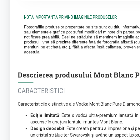
NOTĂ IMPORTANTĂ PRIVIND IMAGINILE PRODUSELOR
Fotografiile produselor prezentate pe site sunt cu titlu informati
sau elementele grafice pot suferi modificări minore din partea pro
notificare prealabilă. Deși ne străduim să menținem imaginile act
produsul livrat să prezinte diferențe față de fotografia afișată (cul
mențiuni pe etichetă etc.), fără a afecta însă calitatea, provenie
acestuia.
Descrierea produsului Mont Blanc 
CARACTERISTICI
Caracteristicile distinctive ale Vodka Mont Blanc Pure Diamon
Ediție limitată
: Este o vodcă ultra-premium lansată în
ascunse în ghețarii lanțului muntos Mont Blanc.
Design deosebit
: Este creată pentru a impresiona și pen
un cristal strălucitor Swarovski și având un aspect luxos