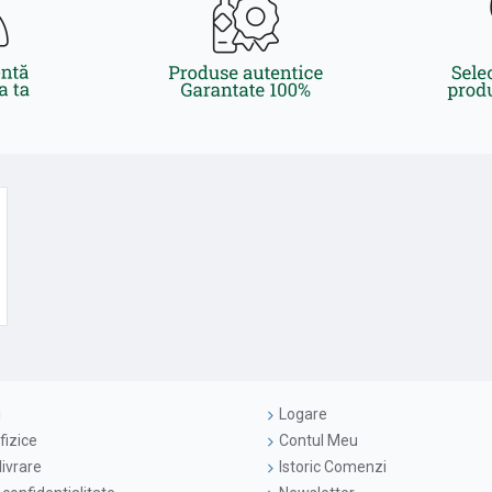
i
Logare
fizice
Contul Meu
livrare
Istoric Comenzi