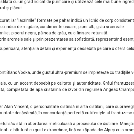
ilată cu un grad ridicat de purificare și utilizează cele mai bune ingred
rat și plăcut.
 curat, iar "lacrimile" formate pe pahar indică un lichid de corp consistent
cu indicii de migdale, condimente ușoare, piper alb, grâu și cereale.
iliei, piperul negru, pâinea de grâu, cu o finisare rotunjită.
in aromele sale și prin prezentarea sa sofisticată, reprezentând esența
erioară, atenția la detalii și experiența deosebită pe care o oferă celo
 Mont Blanc Vodka, unde gustul ultra-premium se împletește cu tradițiile v
le, cu un accent deosebit pe calitate și autenticitate. Grâul franțuzes
rată, completată de apa cristalină de izvor din regiunea Angeac Champa
 Alan Vincent, o personalitate distinsă în arta distilării, care supraveg
uritate desăvârșită, în concordanță perfectă cu lifestyle-ul franțuzesc act
tul său stă în abordarea meticuloasă a procesului de distilare. Maeștrii
 final - o băutură cu gust extraordinar, fină ca zăpada din Alpi și cu o ar