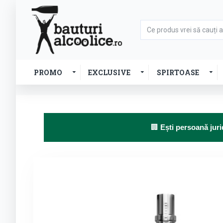
PROMO
EXCLUSIVE
SPIRTOASE
🏢
Ești persoană juri