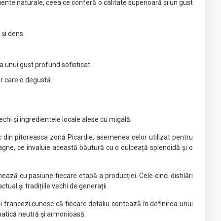
iente naturale, ceea ce conferă o calitate superioară și un gust
 și dens.
 unui gust profund sofisticat.
r care o degustă.
echi și ingredientele locale alese cu migală.
c din pitoreasca zonă Picardie, asemenea celor utilizat pentru
gne, ce învaluie această băutură cu o dulceață splendidă și o
hează cu pasiune fiecare etapă a producției. Cele cinci distilări
ual și tradițiile vechi de generații.
 francezi cunosc că fiecare detaliu contează în definirea unui
omatică neutră și armonioasă.