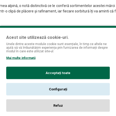
a alpină, o notă distinctivă ce le conferă sortimentelor acestei mărci ace
r-o clipă de plăcere și rafinament, iar fiecare sorbitură îți va aminti că
e, având la bază ingrediente deosebite și o atenție minuțioasă acordată de
Acest site utilizează cookie-uri.
utilizarea grâului iarna bogat în arome, cultivat în nordul Franței, pr
Unele dintre aceste module cookie sunt esențiale, în timp ce altele ne
itate contribuie la obținerea unui produs final distinctiv și fin.
ajută să vă îmbunătățim experiența prin furnizarea de informații despre
modul în care este utilizat site-ul.
 în frumusețea idilică a Alpilor francezi, fiind inspirată de cel mai îna
Mai multe informații
atural netulburat, oferă o imagine unică în lume, iar Mont Blanc Vodka îș
Acceptați toate
el ca fiecare pas înainte pe munte care te conduce către vârf. Fiecare in
 băuturi fine. Fiecare degustare este tratată ca un ritual, iar fiecare pa
importanță.
Configurați
ă, o călătorie în lumea aromelor delicate și a rafinamentului. În fiecare 
iecare pahar de Mont Blanc Vodka, savurăm nu doar o licoare de excepție,
Refuz