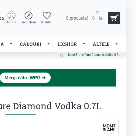
00
0 produs(e) - 0,
lei
OG
Logare
Inregistrare
Wishlist
EA
CADOURI
LICHIOR
ALTELE
Mont Blanc Pure Diamond Vodka 0.7L
×
Mergi către WPG ➜
ure Diamond Vodka 0.7L