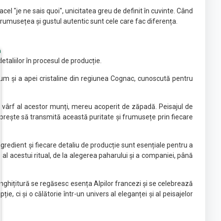
l "je ne sais quoi", unicitatea greu de definit în cuvinte. Când
 frumusețea și gustul autentic sunt cele care fac diferența.
taliilor în procesul de producție.
ecum și a apei cristaline din regiunea Cognac, cunoscută pentru
lt vârf al acestor munți, mereu acoperit de zăpadă. Peisajul de
i dorește să transmită această puritate și frumusețe prin fiecare
gredient și fiecare detaliu de producție sunt esențiale pentru a
s al acestui ritual, de la alegerea paharului și a companiei, până
înghițitură se regăsesc esența Alpilor francezi și se celebrează
 ci și o călătorie într-un univers al eleganței și al peisajelor