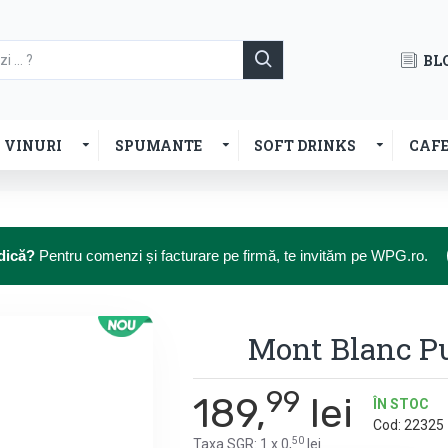
BL
VINURI
SPUMANTE
SOFT DRINKS
CAF
dică?
Pentru comenzi și facturare pe firmă, te invităm pe WPG.ro.
Mont Blanc P
99
189,
lei
ÎN STOC
Cod:
22325
50
Taxa SGR: 1 x 0,
lei