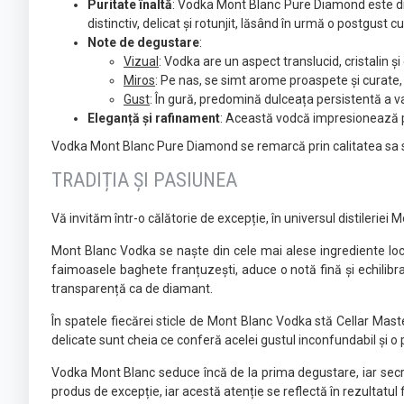
Puritate înaltă
: Vodka Mont Blanc Pure Diamond este dist
distinctiv, delicat și rotunjit, lăsând în urmă o postgust cu
Note de degustare
:
Vizual
: Vodka are un aspect translucid, cristalin și
Miros
: Pe nas, se simt arome proaspete și curate, 
Gust
: În gură, predomină dulceața persistentă a van
Eleganță și rafinament
: Această vodcă impresionează pr
Vodka Mont Blanc Pure Diamond se remarcă prin calitatea sa sup
TRADIȚIA ȘI PASIUNEA
Vă invităm într-o călătorie de excepție, în universul distileriei
Mont Blanc Vodka se naște din cele mai alese ingrediente loca
faimoasele baghete franțuzești, aduce o notă fină și echilib
transparență ca de diamant.
În spatele fiecărei sticle de Mont Blanc Vodka stă Cellar Master
delicate sunt cheia ce conferă acelei gustul inconfundabil și o p
Vodka Mont Blanc seduce încă de la prima degustare, iar secre
produs de excepție, iar acestă atenție se reflectă în rezultatul