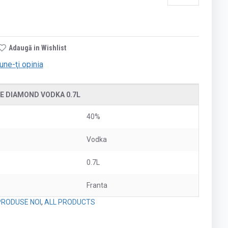
Adaugă in Wishlist
une-ţi opinia
E DIAMOND VODKA 0.7L
40%
Vodka
0.7L
Franta
PRODUSE NOI
,
ALL PRODUCTS