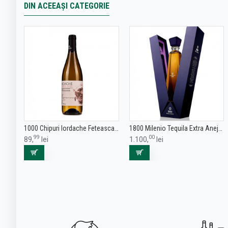
DIN ACEEAȘI CATEGORIE
1000 Chipuri Iordache Feteasca Alba - Vin Alb Sec - Romania - 0.75L
1800 Milenio Tequila Extra Anejo 0.7L
99
00
89,
lei
1.100,
lei