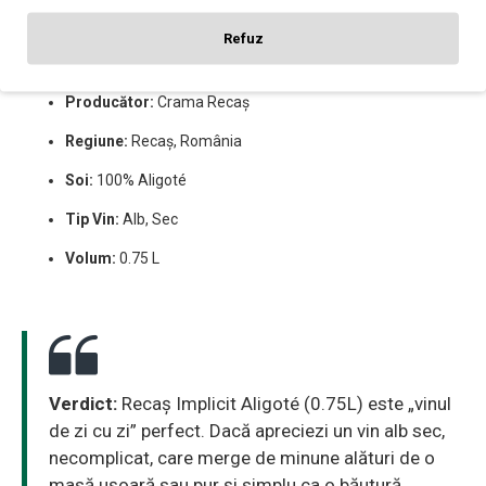
Specificații pe scurt:
Refuz
Producător:
Crama Recaș
Regiune:
Recaș, România
Soi:
100% Aligoté
Tip Vin:
Alb, Sec
Volum:
0.75 L
Verdict:
Recaș Implicit Aligoté (0.75L) este „vinul
de zi cu zi” perfect. Dacă apreciezi un vin alb sec,
necomplicat, care merge de minune alături de o
masă ușoară sau pur și simplu ca o băutură