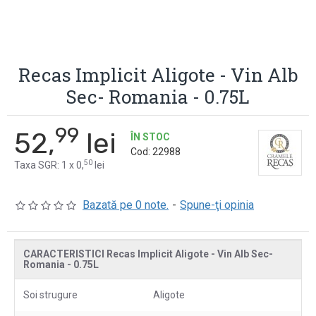
Recas Implicit Aligote - Vin Alb
Sec- Romania - 0.75L
99
52,
lei
ÎN STOC
Cod:
22988
50
Taxa SGR: 1 x 0,
lei
Bazată pe 0 note.
-
Spune-ţi opinia
CARACTERISTICI Recas Implicit Aligote - Vin Alb Sec-
Romania - 0.75L
Soi strugure
Aligote