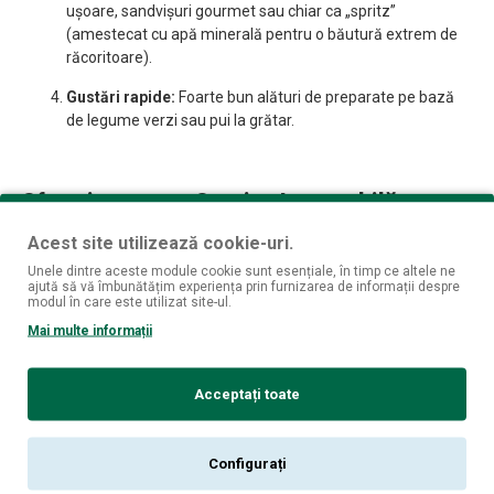
ușoare, sandvișuri gourmet sau chiar ca „spritz”
(amestecat cu apă minerală pentru o băutură extrem de
răcoritoare).
Gustări rapide:
Foarte bun alături de preparate pe bază
de legume verzi sau pui la grătar.
Sfaturi pentru o Servire Impecabilă
Acest site utilizează cookie-uri.
Unele dintre aceste module cookie sunt esențiale, în timp ce altele ne
Temperatura de Servire:
6°C – 8°C
. Este esențial să fie
ajută să vă îmbunătățim experiența prin furnizarea de informații despre
modul în care este utilizat site-ul.
servit bine răcit pentru a-i evidenția caracterul crocant.
Mai multe informații
Pahar:
Un pahar de vin alb cu cupă mai îngustă este ideal
pentru a păstra temperatura scăzută și a concentra
Acceptați toate
notele subtile de fructe verzi.
Aerare:
Nu este necesară. Se bea tânăr și proaspăt.
Configurați