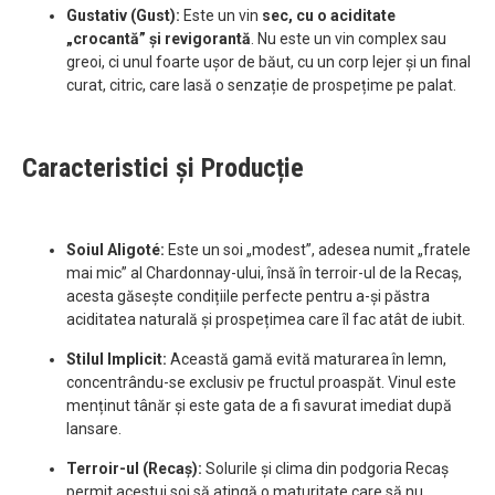
Gustativ (Gust):
Este un vin
sec, cu o aciditate
„crocantă” și revigorantă
. Nu este un vin complex sau
greoi, ci unul foarte ușor de băut, cu un corp lejer și un final
curat, citric, care lasă o senzație de prospețime pe palat.
Caracteristici și Producție
Soiul Aligoté:
Este un soi „modest”, adesea numit „fratele
mai mic” al Chardonnay-ului, însă în terroir-ul de la Recaș,
acesta găsește condițiile perfecte pentru a-și păstra
aciditatea naturală și prospețimea care îl fac atât de iubit.
Stilul Implicit:
Această gamă evită maturarea în lemn,
concentrându-se exclusiv pe fructul proaspăt. Vinul este
menținut tânăr și este gata de a fi savurat imediat după
lansare.
Terroir-ul (Recaș):
Solurile și clima din podgoria Recaș
permit acestui soi să atingă o maturitate care să nu