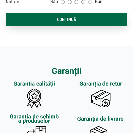
Rău
Bun
Nota:
CONTINUĂ