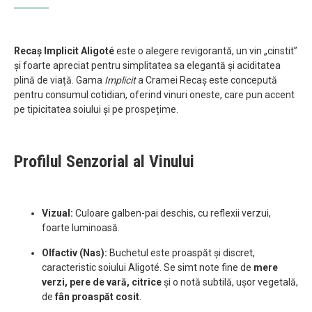
Recaș Implicit Aligoté
este o alegere revigorantă, un vin „cinstit”
și foarte apreciat pentru simplitatea sa elegantă și aciditatea
plină de viață. Gama
Implicit
a Cramei Recaș este concepută
pentru consumul cotidian, oferind vinuri oneste, care pun accent
pe tipicitatea soiului și pe prospețime.
Profilul Senzorial al Vinului
Vizual:
Culoare galben-pai deschis, cu reflexii verzui,
foarte luminoasă.
Olfactiv (Nas):
Buchetul este proaspăt și discret,
caracteristic soiului Aligoté. Se simt note fine de
mere
verzi, pere de vară, citrice
și o notă subtilă, ușor vegetală,
de
fân proaspăt cosit
.