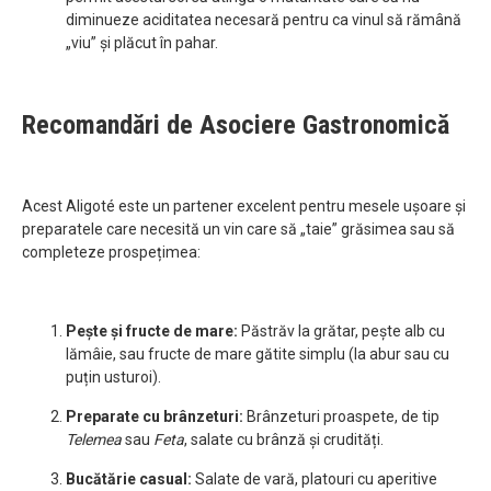
diminueze aciditatea necesară pentru ca vinul să rămână
„viu” și plăcut în pahar.
Recomandări de Asociere Gastronomică
Acest Aligoté este un partener excelent pentru mesele ușoare și
preparatele care necesită un vin care să „taie” grăsimea sau să
completeze prospețimea:
Pește și fructe de mare:
Păstrăv la grătar, pește alb cu
lămâie, sau fructe de mare gătite simplu (la abur sau cu
puțin usturoi).
Preparate cu brânzeturi:
Brânzeturi proaspete, de tip
Telemea
sau
Feta
, salate cu brânză și crudități.
Bucătărie casual:
Salate de vară, platouri cu aperitive