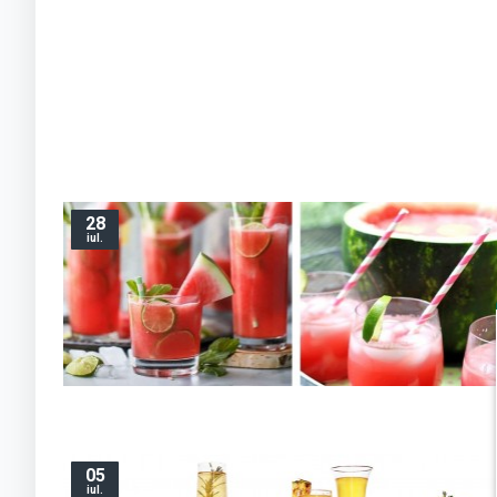
28
iul.
05
iul.