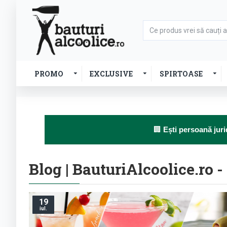
PROMO
EXCLUSIVE
SPIRTOASE
🏢
Ești persoană juri
Blog | BauturiAlcoolice.ro 
19
iul.