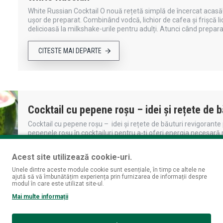
White Russian Cocktail O nouă rețetă simplă de încercat acasă
ușor de preparat. Combinând vodcă, lichior de cafea și frișcă li
delicioasă la milkshake-urile pentru adulți. Atunci când prepara
CITESTE MAI DEPARTE
Cocktail cu pepene roșu – idei și rețete de b
Cocktail cu pepene roșu – idei și rețete de băuturi revigorante 
pepenele roșu în cocktailuri pentru a-ți oferi energia necesară 
evidenția câteva dintre cele mai apreciate idei și rețete de coc
Acest site utilizează cookie-uri.
CITESTE MAI DEPARTE
Unele dintre aceste module cookie sunt esențiale, în timp ce altele ne
ajută să vă îmbunătățim experiența prin furnizarea de informații despre
modul în care este utilizat site-ul.
Mai multe informații
Rețete de vară