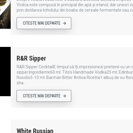
Vodca este compusă în principal din apă și etanol, dar uneori cu
prin distilarea lichidului din boabe de cereale fermentate sau ca
CITESTE MAI DEPARTE
R&R Sipper
R&R Sipper CocktailE timpul să îți impresionezi prietenii cu un
sipper.Ingrediente60 ml. Tito's Handmade Vodka25 ml. Edinbu
Rosolio5-10 ml. Barman Bitter Antica Ricetta1 albuș de ou flo
sha..
CITESTE MAI DEPARTE
White Russian