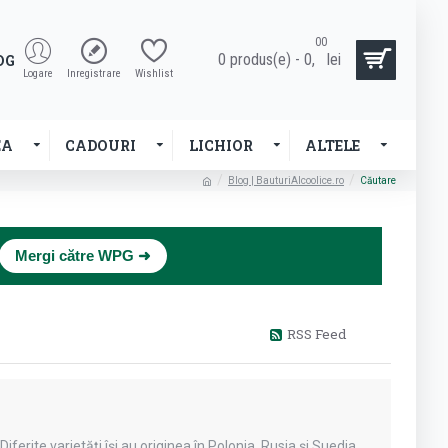
00
0 produs(e) - 0,
lei
OG
Logare
Inregistrare
Wishlist
EA
CADOURI
LICHIOR
ALTELE
Blog | BauturiAlcoolice.ro
Căutare
×
Mergi către WPG ➜
RSS Feed
erite varietăți își au originea în Polonia, Rusia și Suedia