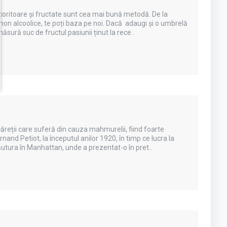
ăcoritoare și fructate sunt cea mai bună metodă. De la
 non alcoolice, te poți baza pe noi. Dacă adaugi și o umbrelă
sură suc de fructul pasiunii ținut la rece..
reții care suferă din cauza mahmurelii, fiind foarte
and Petiot, la începutul anilor 1920, în timp ce lucra la
băutura în Manhattan, unde a prezentat-o în pret..