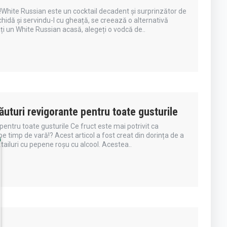
!White Russian este un cocktail decadent și surprinzător de
chidă și servindu-l cu gheață, se creează o alternativă
ți un White Russian acasă, alegeți o vodcă de..
ăuturi revigorante pentru toate gusturile
pentru toate gusturile Ce fruct este mai potrivit ca
pe timp de vară!? Acest articol a fost creat din dorința de a
ktailuri cu pepene roșu cu alcool. Acestea..