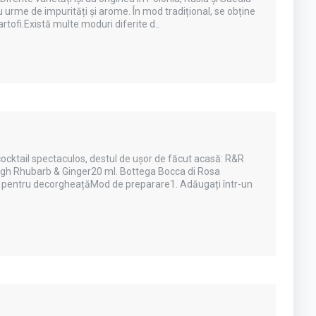
 urme de impurități și arome. În mod tradițional, se obține
rtofi.Există multe moduri diferite d..
 cocktail spectaculos, destul de ușor de făcut acasă: R&R
rgh Rhubarb & Ginger20 ml. Bottega Bocca di Rosa
ri pentru decorgheațăMod de preparare1. Adăugați într-un