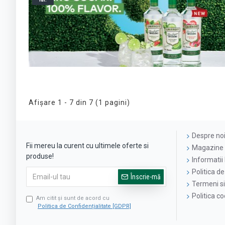
Afişare 1 - 7 din 7 (1 pagini)
Despre no
Fii mereu la curent cu ultimele oferte si
Magazine 
produse!
Informatii 
Politica de
Înscrie-mă
Termeni si 
Politica c
Am citit şi sunt de acord cu
Politica de Confidențialitate [GDPR]