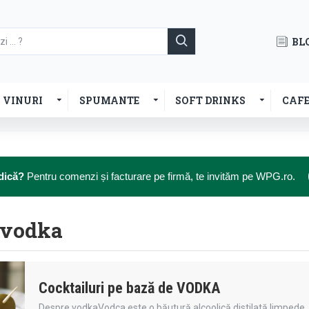
BL
VINURI
SPUMANTE
SOFT DRINKS
CAF
dică?
Pentru comenzi și facturare pe firmă, te invităm pe WPG.ro.
- vodka
Cocktailuri pe bază de VODKA
Despre vodkaVodca este o băutură alcoolică distilată limpede. Dif