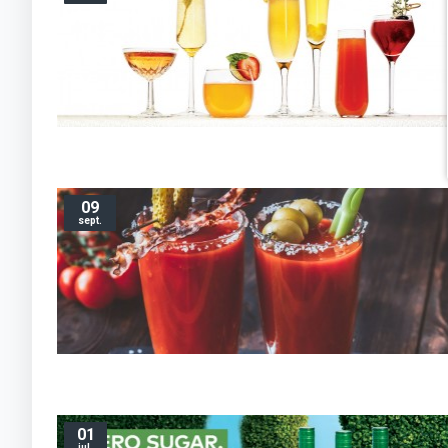
09
sept.
01
iul.