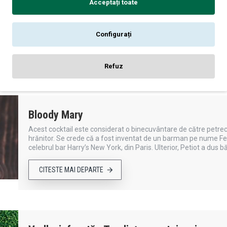
Acceptați toate
Este vară; trebuie să te hidratezi! Aceste băuturi proaspete, r
smoothie înghețat, la un Paloma de citrice, până la cocktail-uri
mică, meniul ar fi complet. Rose-Aperol SpritzIngrediente3/4 mă
Configurați
CITESTE MAI DEPARTE
Refuz
Bloody Mary
Acest cocktail este considerat o binecuvântare de către petrecă
hrănitor. Se crede că a fost inventat de un barman pe nume Fern
celebrul bar Harry’s New York, din Paris. Ulterior, Petiot a dus 
CITESTE MAI DEPARTE