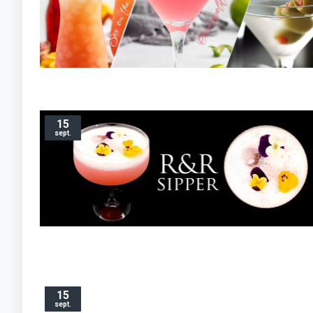
15
sept.
15
sept.