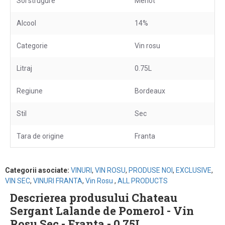
Soi strugure
Merlot
Alcool
14%
Categorie
Vin rosu
Litraj
0.75L
Regiune
Bordeaux
Stil
Sec
Tara de origine
Franta
Categorii asociate:
VINURI
,
VIN ROSU
,
PRODUSE NOI
,
EXCLUSIVE
,
VIN SEC
,
VINURI FRANTA
,
Vin Rosu
,
ALL PRODUCTS
Descrierea produsului Chateau
Sergant Lalande de Pomerol - Vin
Rosu Sec - Franta - 0.75L