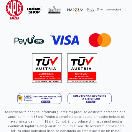
Acest website conține informații și prezintă produse destinate persoanelor cu
vârsta de minim 18 ani. Pentru a beneficia de produsele noastre trebuie să
aveți vârsta de minim 18 ani. Cumpărând produse din magazinul nostru
confirmați faptul că aveți vârsta de minim 18 ani. Ne rezervăm dreptul de a
refuza orice comandă dacă se consideră că este plasată de un minor.