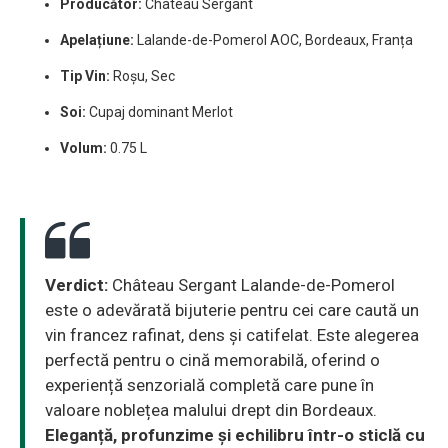
Producător:
Château Sergant
Apelațiune:
Lalande-de-Pomerol AOC, Bordeaux, Franța
Tip Vin:
Roșu, Sec
Soi:
Cupaj dominant Merlot
Volum:
0.75 L
Verdict:
Château Sergant Lalande-de-Pomerol
este o adevărată bijuterie pentru cei care caută un
vin francez rafinat, dens și catifelat. Este alegerea
perfectă pentru o cină memorabilă, oferind o
experiență senzorială completă care pune în
valoare noblețea malului drept din Bordeaux.
Eleganță, profunzime și echilibru într-o sticlă cu