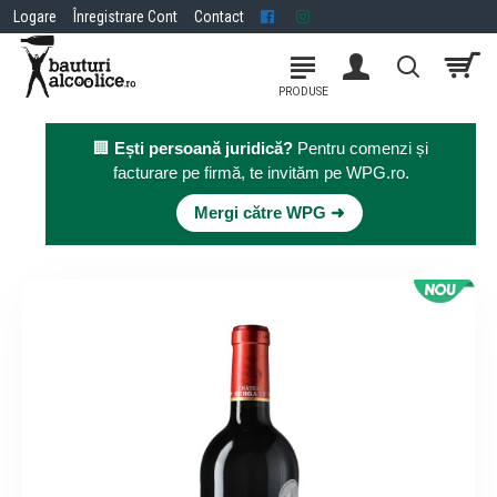
Logare
Înregistrare Cont
Contact
🏢
Ești persoană juridică?
Pentru comenzi și
facturare pe firmă, te invităm pe WPG.ro.
×
Mergi către WPG ➜