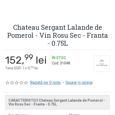
Chateau Sergant Lalande de
Pomerol - Vin Rosu Sec - Franta
- 0.75L
99
152,
lei
ÎN STOC
Cod:
31048
50
Taxa SGR: 1 x 0,
lei
Bazată pe 0 note.
-
Spune-ţi opinia
CARACTERISTICI Chateau Sergant Lalande de Pomerol -
Vin Rosu Sec - Franta - 0.75L