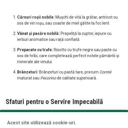
Cărnuri roșii nobile:
Mușchi de vită la grătar, antricot cu
sos de vin roșu, sau coaste de miel gătite la foc lent.
Vânat și pasăre nobilă:
Prepeliță la cuptor, iepure cu
ierburi aromatice sau rață confiată.
Preparate cu trufe:
Risotto cu trufe negre sau paste cu
sos de hribi, care completează perfect notele pământii și
minerale ale vinului.
Brânzeturi:
Brânzeturi cu pastă tare, precum
Comté
maturat sau
Pecorino
de calitate superioară.
Sfaturi pentru o Servire Impecabilă
Acest site utilizează cookie-uri.
Aerare:
Decantarea timp de
60 – 90 de minute
este