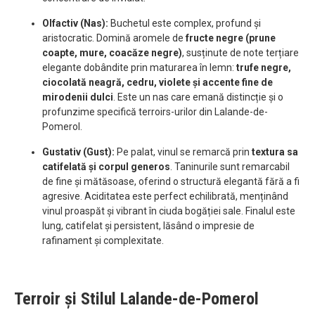
Olfactiv (Nas):
Buchetul este complex, profund și
aristocratic. Domină aromele de
fructe negre (prune
coapte, mure, coacăze negre)
, susținute de note terțiare
elegante dobândite prin maturarea în lemn:
trufe negre,
ciocolată neagră, cedru, violete și accente fine de
mirodenii dulci
. Este un nas care emană distincție și o
profunzime specifică terroirs-urilor din Lalande-de-
Pomerol.
Gustativ (Gust):
Pe palat, vinul se remarcă prin
textura sa
catifelată și corpul generos
. Taninurile sunt remarcabil
de fine și mătăsoase, oferind o structură elegantă fără a fi
agresive. Aciditatea este perfect echilibrată, menținând
vinul proaspăt și vibrant în ciuda bogăției sale. Finalul este
lung, catifelat și persistent, lăsând o impresie de
rafinament și complexitate.
Terroir și Stilul Lalande-de-Pomerol