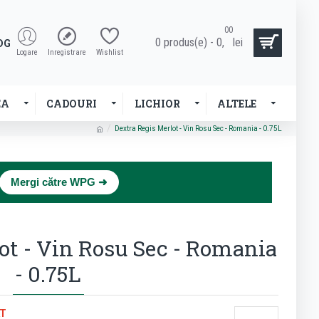
00
0 produs(e) - 0,
lei
OG
Logare
Inregistrare
Wishlist
EA
CADOURI
LICHIOR
ALTELE
Dextra Regis Merlot - Vin Rosu Sec - Romania - 0.75L
×
Mergi către WPG ➜
ot - Vin Rosu Sec - Romania
- 0.75L
T