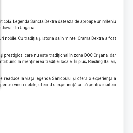
rie viticolă. Legenda Sancta Dextra datează de aproape un mileniu
edieval din Ungaria.
i nobile. Cu tradiția și istoria sa în minte, Crama Dextra a fost
 și prestigios, care nu este tradițional în zona DOC Crișana, dar
buind la menținerea tradiției locale. În plus, Riesling Italian,
care readuce la viață legenda Sâniobului și oferă o experiență a
 pentru vinuri nobile, oferind o experiență unică pentru iubitorii