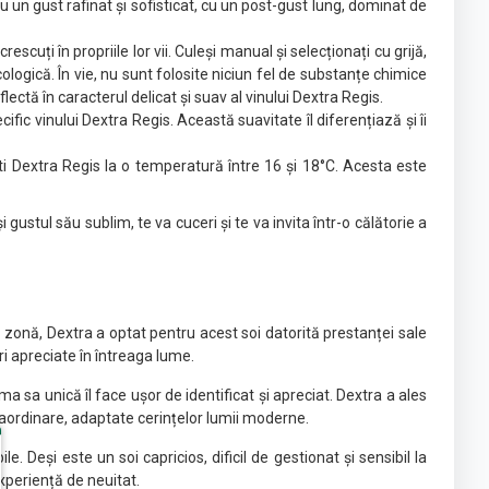
u un gust rafinat și sofisticat, cu un post-gust lung, dominat de
cuți în propriile lor vii. Culeși manual și selecționați cu grijă,
logică. În vie, nu sunt folosite niciun fel de substanțe chimice
ctă în caracterul delicat și suav al vinului Dextra Regis.
ecific vinului Dextra Regis. Această suavitate îl diferențiază și îi
i Dextra Regis la o temperatură între 16 și 18°C. Acesta este
stul său sublim, te va cuceri și te va invita într-o călătorie a
tă zonă, Dextra a optat pentru acest soi datorită prestanței sale
ri apreciate în întreaga lume.
a sa unică îl face ușor de identificat și apreciat. Dextra a ales
raordinare, adaptate cerințelor lumii moderne.
. Deși este un soi capricios, dificil de gestionat și sensibil la
experiență de neuitat.