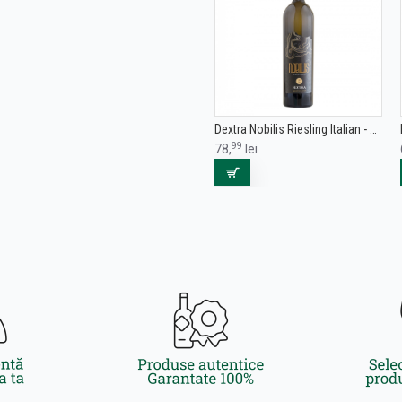
Dextra Nobilis Riesling Italian - Vin Alb Demisec - Romania - 0.75L
99
78,
lei