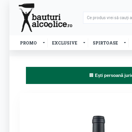
PROMO
EXCLUSIVE
SPIRTOASE
🏢
Ești persoană juri