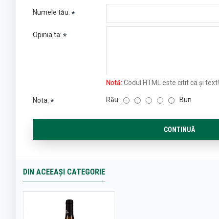
Numele tău:
Opinia ta:
Notă:
Codul HTML este citit ca şi text!
Rău
Bun
Nota:
CONTINUĂ
DIN ACEEAȘI CATEGORIE