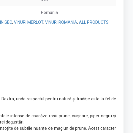
Romania
IN SEC
,
VINURI MERLOT
,
VINURI ROMANIA
,
ALL PRODUCTS
 Dextra, unde respectul pentru natură și tradiție este la fel de
otele intense de coacăze roșii, prune, cuișoare, piper negru și
ei degustări.
 însoțite de subtile nuanțe de magiun de prune. Acest caracter