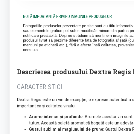
NOTĂ IMPORTANTĂ PRIVIND IMAGINILE PRODUSELOR
Fotografiile produselor prezentate pe site sunt cu titlu informati
sau elementele grafice pot suferi modificări minore din partea pro
notificare prealabilă. Deși ne străduim să menținem imaginile act
produsul livrat să prezinte diferențe față de fotografia afișată (cul
mențiuni pe etichetă etc.), fără a afecta însă calitatea, provenie
acestuia.
Descrierea produsului Dextra Regis 
CARACTERISTICI
Dextra Regis este un vin de excepție, o expresie autentică a st
important ca și calitatea vinului.
Arome intense și profunde
: Aromele acestui vin sunt 
tutun. Această paletă aromatică bogată este un adevărat
Gustul sublim al magiunului de prune
: Gustul Dextra 