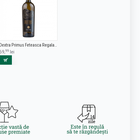
Dextra Primus Feteasca Regala - Vin Alb Sec - Romania - 0.75L
99
69,
lei