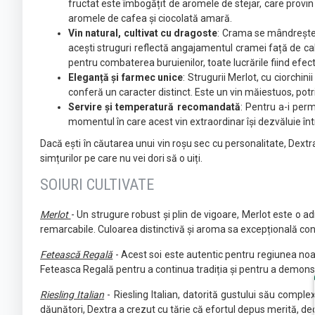
fructat este îmbogățit de aromele de stejar, care provin 
aromele de cafea și ciocolată amară.
Vin natural, cultivat cu dragoste
: Crama se mândrește cu
acești struguri reflectă angajamentul cramei față de cali
pentru combaterea buruienilor, toate lucrările fiind efec
Eleganță și farmec unice
: Strugurii Merlot, cu ciorchini
conferă un caracter distinct. Este un vin măiestuos, potri
Servire și temperatură recomandată
: Pentru a-i per
momentul în care acest vin extraordinar își dezvăluie în
Dacă ești în căutarea unui vin roșu sec cu personalitate, Dextr
simțurilor pe care nu vei dori să o uiți.
SOIURI CULTIVATE
Merlot
- Un strugure robust și plin de vigoare, Merlot este o ad
remarcabile. Culoarea distinctivă și aroma sa excepțională conf
Fetească Regală
- Acest soi este autentic pentru regiunea noast
Feteasca Regală pentru a continua tradiția și pentru a demonstr
Riesling Italian
- Riesling Italian, datorită gustului său complex
dăunători, Dextra a crezut cu tărie că efortul depus merită, deo