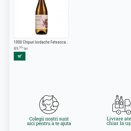
1000 Chipuri Iordache Feteasca Alba - Vin Alb Sec - Romania - 0.75L
99
89,
lei