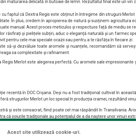
din maturarea delicată în butoaie de lemn. Rezultatul final este un vin c
 faptul că Dextra Regis este obținut în întregime din strugurii Merlot cres
tate. În plus, credem în apropierea de natură și susținem agricultura eco
tuate manual. Acest proces meticulos și respectuos față de mediu se refle
i lor răsfirați și pielițele subțiri, aduc o eleganță naturală și un farmec sp
vit pentru cele mai speciale ocazii sau pentru a te răsfăța în fiecare zi.
mite să-și dezvăluie toate aromele și nuanțele, recomandăm să serveșt
treaga sa complexitate și rafinament.
a Regis Merlot este alegerea perfectă. Cu aromele sale impresionante și gu
iție recentă în DOC Crișana. Deși nu a fost tradițional cultivat în aceas
eră strugurilor Merlot un loc special în producția cramei, rezultând vinu
ră și este consacrat, fiind poate cel mai răspândit în Transilvania. Arom
a că soiurile tradiționale au potențialul de a da naștere unor vinuri ext
 și aspru, permite crearea unor vinuri albe seci sau demiseci remarcabile
Acest site utilizează cookie-uri.
arece vinul obținut din acești struguri este cu adevărat unic și oferă o 