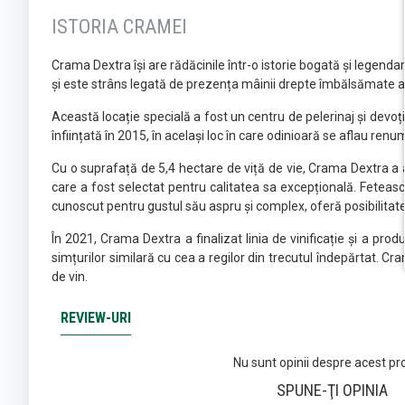
ISTORIA CRAMEI
Crama Dextra își are rădăcinile într-o istorie bogată și legenda
și este strâns legată de prezența mâinii drepte îmbălsămate a 
Această locație specială a fost un centru de pelerinaj și devoți
înființată în 2015, în același loc în care odinioară se aflau renu
Cu o suprafață de 5,4 hectare de viță de vie, Crama Dextra a ale
care a fost selectat pentru calitatea sa excepțională. Fetească
cunoscut pentru gustul său aspru și complex, oferă posibilitat
În 2021, Crama Dextra a finalizat linia de vinificație și a pro
simțurilor similară cu cea a regilor din trecutul îndepărtat. Cra
de vin.
REVIEW-URI
Nu sunt opinii despre acest pr
SPUNE-ŢI OPINIA