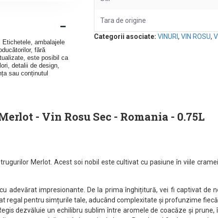
Tara de origine
Categorii asociate:
VINURI
,
VIN ROSU
,
V
v. Etichetele, ambalajele
ducătorilor, fără
ualizate, este posibil ca
ori, detalii de design,
nța sau conținutul
Merlot - Vin Rosu Sec - Romania - 0.75L
rugurilor Merlot. Acest soi nobil este cultivat cu pasiune în viile cramei
cu adevărat impresionante. De la prima înghițitură, vei fi captivat de n
 regal pentru simțurile tale, aducând complexitate și profunzime fiecăr
Regis dezvăluie un echilibru sublim între aromele de coacăze și prune,