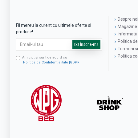
Despre no
Fii mereu la curent cu ultimele oferte si
Magazine 
produse!
Informatii 
Politica de
Înscrie-mă
Termeni si 
Politica c
Am citit şi sunt de acord cu
Politica de Confidențialitate [GDPR]