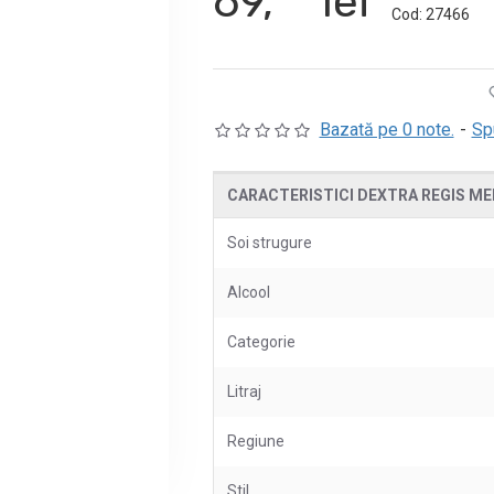
69,
lei
Cod:
27466
Bazată pe 0 note.
-
Sp
CARACTERISTICI DEXTRA REGIS MERL
Soi strugure
Alcool
Categorie
Litraj
Regiune
Stil