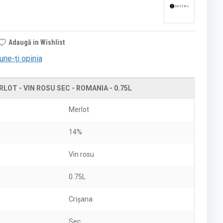
Adaugă in Wishlist
une-ţi opinia
OT - VIN ROSU SEC - ROMANIA - 0.75L
Merlot
14%
Vin rosu
0.75L
Crișana
Sec