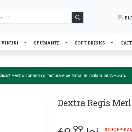
BL
VINURI
SPUMANTE
SOFT DRINKS
CAF
dică?
Pentru comenzi și facturare pe firmă, te invităm pe WPG.ro.
Dextra Regis Merl
99
STOC EPUIZA