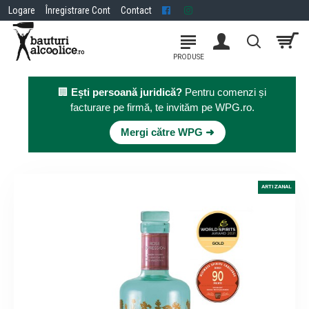
Logare
Înregistrare Cont
Contact
🏢
Ești persoană juridică?
Pentru comenzi și
facturare pe firmă, te invităm pe WPG.ro.
×
Mergi către WPG ➜
ARTIZANAL