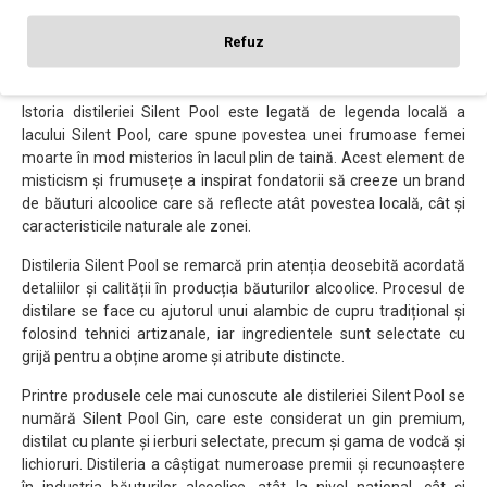
Britanie, situată în regiunea Surrey Hills, aproape de faimosul lac
Silent Pool. Brandul a fost fondat în anul 2014 de către Ian
Refuz
McCulloch și James Shelbourne, doi entuziaști ai băuturilor
alcoolice și ai producției artizanale.
Istoria distileriei Silent Pool este legată de legenda locală a
lacului Silent Pool, care spune povestea unei frumoase femei
moarte în mod misterios în lacul plin de taină. Acest element de
misticism și frumusețe a inspirat fondatorii să creeze un brand
de băuturi alcoolice care să reflecte atât povestea locală, cât și
caracteristicile naturale ale zonei.
Distileria Silent Pool se remarcă prin atenția deosebită acordată
detaliilor și calității în producția băuturilor alcoolice. Procesul de
distilare se face cu ajutorul unui alambic de cupru tradițional și
folosind tehnici artizanale, iar ingredientele sunt selectate cu
grijă pentru a obține arome și atribute distincte.
Printre produsele cele mai cunoscute ale distileriei Silent Pool se
numără Silent Pool Gin, care este considerat un gin premium,
distilat cu plante și ierburi selectate, precum și gama de vodcă și
lichioruri. Distileria a câștigat numeroase premii și recunoaștere