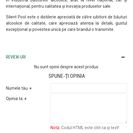
în industria băuturilor alcoolice, atât la nivel național, cât și
internațional, pentru calitatea și inovația produselor sale.
Silent Pool este o distilerie apreciată de către iubitorii de băuturi
alcoolice de calitate, care apreciază atenția la detalii, gustul
excepțional și povestea unică pe care brandul o transmite.
REVIEW-URI
Nu sunt opinii despre acest produs.
SPUNE-ŢI OPINIA
Numele tău:
Opinia ta:
Notă:
Codul HTML este citit ca şi text!