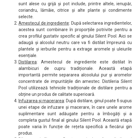
sunt alese cu grijă și pot include, printre altele, ienupăr,
coriandru, lămâie, citrice și alte plante și condimente
selecte.
Amestecul de ingrediente
: După selectarea ingredientelor,
acestea sunt combinare în proporțiile potrivite pentru a
crea profilul gustativ specific al ginului Silent Pool. Aici se
adaugă și alcoolul neutru care va fi distilat împreună cu
plantele și ierburile pentru a extrage aromele și uleiurile
esențiale.
Distilarea
: Amestecul de ingrediente este distilat în
alambicuri de cupru tradiționale. Această etapă
importantă permite separarea alcoolului pur și aromelor
concentrate de impuritățile din amestec. Distileria Silent
Pool utilizează tehnicile tradiționale de distilare pentru a
obține un produs de calitate superioară.
Infuzarea și macerarea
: După distilare, ginul poate fi supus
unei etape de infuzare și macerare, în care unele arome
suplimentare sunt adăugate pentru a îmbogăți și a
completa gustul final al ginului Silent Pool. Această etapă
poate varia în funcție de rețeta specifică a fiecărui gin
produs.