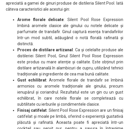
apreciată a gamei de ginuri produse de distileria Silent Pool. Iată
câteva caracteristici ale acestui gin:
Arome florale delicate
: Silent Pool Rose Expression
îmbină aromele clasice ale ginului cu notele delicate și
parfumate de trandafir. Ginul captură esența trandafirilor
într-un mod subtil, adăugând o notă florală rafinată și
distinctă.
Proces de distilare artizanal
: Ca și celelalte produse ale
distileriei Silent Pool, Ginul Silent Pool Rose Expression
este produs cu mare atenție și calitate. Este obținut prin
distilare artizanală în alambicuri de cupru, utilizând tehnici
tradiționale și ingrediente de cea mai bună calitate.
Gust echilibrat
: Aromele florale de trandafir se îmbină
armonios cu aromele tradiționale ale ginului, precum
ienupărul și coriandrul. Rezultatul este un gin cu un gust
echilibrat, în care notele florale se completează cu
subtilitate cu ierburile și condimentele clasice.
Finisaj catifelat
: Silent Pool Rose Expression are un finisaj
catifelat și moale pe limbă, oferind o experiență gustativă
plăcută și rafinată. Aceasta poate fi apreciată într-un
cocktail sau servit pur, pentru a savura în întregime