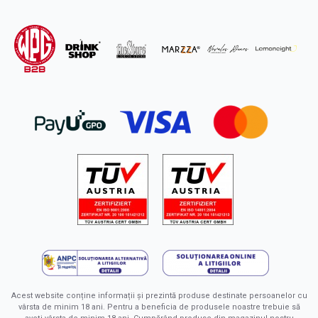
Acest website conține informații și prezintă produse destinate persoanelor cu
vârsta de minim 18 ani. Pentru a beneficia de produsele noastre trebuie să