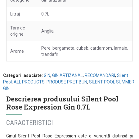
Categorie
Gin artizanal
Litraj
0.7L
Tara de
Anglia
origine
Pere, bergamota, cubeb, cardamom, lamaie,
Arome
trandafir
Categorii asociate:
GIN
,
GIN ARTIZANAL
,
RECOMANDARI
,
Silent
Pool
,
ALL PRODUCTS
,
PRODUSE PRET BUN
,
SILENT POOL SUMMER
GIN
Descrierea produsului Silent Pool
Rose Expression Gin 0.7L
CARACTERISTICI
Ginul Silent Pool Rose Expression este o variantă distinsă și