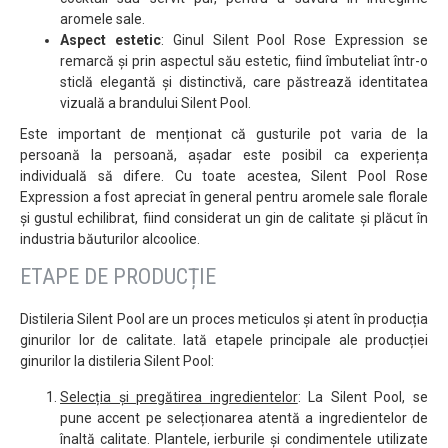
aromele sale.
Aspect estetic
: Ginul Silent Pool Rose Expression se
remarcă și prin aspectul său estetic, fiind îmbuteliat într-o
sticlă elegantă și distinctivă, care păstrează identitatea
vizuală a brandului Silent Pool.
Este important de menționat că gusturile pot varia de la
persoană la persoană, așadar este posibil ca experiența
individuală să difere. Cu toate acestea, Silent Pool Rose
Expression a fost apreciat în general pentru aromele sale florale
și gustul echilibrat, fiind considerat un gin de calitate și plăcut în
industria băuturilor alcoolice.
ETAPE DE PRODUCȚIE
Distileria Silent Pool are un proces meticulos și atent în producția
ginurilor lor de calitate. Iată etapele principale ale producției
ginurilor la distileria Silent Pool:
Selecția și pregătirea ingredientelor
: La Silent Pool, se
pune accent pe selecționarea atentă a ingredientelor de
înaltă calitate. Plantele, ierburile și condimentele utilizate