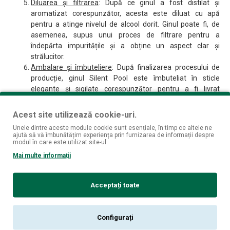
Diluarea și filtrarea
: După ce ginul a fost distilat și
aromatizat corespunzător, acesta este diluat cu apă
pentru a atinge nivelul de alcool dorit. Ginul poate fi, de
asemenea, supus unui proces de filtrare pentru a
îndepărta impuritățile și a obține un aspect clar și
strălucitor.
Ambalare și îmbuteliere
: După finalizarea procesului de
producție, ginul Silent Pool este îmbuteliat în sticle
elegante și sigilate corespunzător pentru a fi livrat
consumatorilor. Etichetele și ambalajul sunt proiectate cu
atenție pentru a reflecta estetica brandului Silent Pool.
Acest site utilizează cookie-uri.
Etapele menționate mai sus sunt generale și pot varia ușor în
Unele dintre aceste module cookie sunt esențiale, în timp ce altele ne
ajută să vă îmbunătățim experiența prin furnizarea de informații despre
funcție de rețeta și stilul specific al fiecărui gin produs de
modul în care este utilizat site-ul.
distileria Silent Pool. Cu toate acestea, atenția la detalii, selecția
Mai multe informații
meticuloasă a ingredientelor și respectarea tehnicilor
tradiționale de distilare sunt caracteristici esențiale ale
procesului de producție la distileria Silent Pool.
Acceptați toate
ISTORIA BRANDULUI
Configurați
Distileria Silent Pool este o distilerie artizanală din Marea