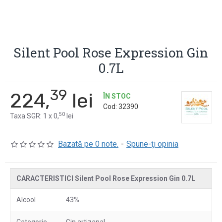
Silent Pool Rose Expression Gin
0.7L
39
224,
lei
ÎN STOC
Cod:
32390
50
Taxa SGR: 1 x 0,
lei
Bazată pe 0 note.
-
Spune-ţi opinia
CARACTERISTICI Silent Pool Rose Expression Gin 0.7L
Alcool
43%