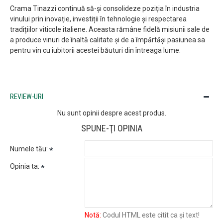
Crama Tinazzi continuă să-și consolideze poziția în industria
vinului prin inovație, investiții în tehnologie și respectarea
tradițiilor viticole italiene. Aceasta rămâne fidelă misiunii sale de
a produce vinuri de înaltă calitate și de a împărtăși pasiunea sa
pentru vin cu iubitorii acestei băuturi din întreaga lume.
REVIEW-URI
Nu sunt opinii despre acest produs.
SPUNE-ŢI OPINIA
Numele tău:
Opinia ta:
Notă:
Codul HTML este citit ca şi text!