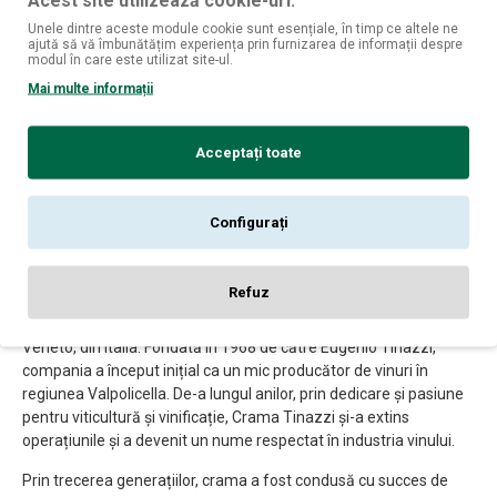
Acest site utilizează cookie-uri.
supuse unei perioade suplimentare de îmbătrânire în
Unele dintre aceste module cookie sunt esențiale, în timp ce altele ne
sticlă, pentru a-și dezvolta mai departe caracteristicile și
ajută să vă îmbunătățim experiența prin furnizarea de informații despre
modul în care este utilizat site-ul.
aromele. În general, Amarone della Valpolicella Classico
Riserva este un vin care necesită o perioadă de
Mai multe informații
îmbătrânire în sticlă înainte de a fi consumat, pentru a se
ajunge la un echilibru perfect între arome, aciditate și
Acceptați toate
tanini.
Este important de menționat că vinurile Amarone della
Valpolicella Classico Riserva sunt considerate vinuri de prestigiu,
Configurați
datorită complexității lor și a procesului de producție meticulos.
ISTORIA CRAMEI
Refuz
Crama Tinazzi este o crama renumită cu sediul în regiunea
Veneto, din Italia. Fondată în 1968 de către Eugenio Tinazzi,
compania a început inițial ca un mic producător de vinuri în
regiunea Valpolicella. De-a lungul anilor, prin dedicare și pasiune
pentru viticultură și vinificație, Crama Tinazzi și-a extins
operațiunile și a devenit un nume respectat în industria vinului.
Prin trecerea generațiilor, crama a fost condusă cu succes de