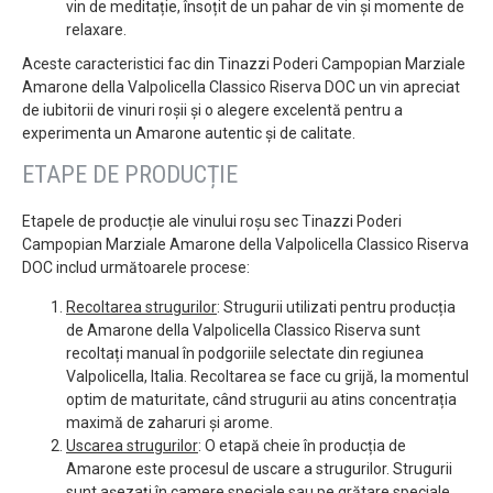
vin de meditație, însoțit de un pahar de vin și momente de
relaxare.
Aceste caracteristici fac din Tinazzi Poderi Campopian Marziale
Amarone della Valpolicella Classico Riserva DOC un vin apreciat
de iubitorii de vinuri roșii și o alegere excelentă pentru a
experimenta un Amarone autentic și de calitate.
ETAPE DE PRODUCȚIE
Etapele de producție ale vinului roșu sec Tinazzi Poderi
Campopian Marziale Amarone della Valpolicella Classico Riserva
DOC includ următoarele procese:
Recoltarea strugurilor
: Strugurii utilizati pentru producția
de Amarone della Valpolicella Classico Riserva sunt
recoltați manual în podgoriile selectate din regiunea
Valpolicella, Italia. Recoltarea se face cu grijă, la momentul
optim de maturitate, când strugurii au atins concentrația
maximă de zaharuri și arome.
Uscarea strugurilor
: O etapă cheie în producția de
Amarone este procesul de uscare a strugurilor. Strugurii
sunt așezați în camere speciale sau pe grătare speciale