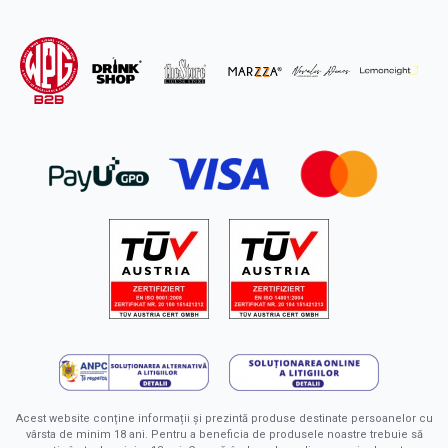
Acest website conține informații și prezintă produse destinate persoanelor cu
vârsta de minim 18 ani. Pentru a beneficia de produsele noastre trebuie să