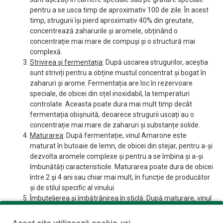
pentru a se usca timp de aproximativ 100 de zile. În acest
timp, strugurii își pierd aproximativ 40% din greutate,
concentrează zaharurile și aromele, obținând o
concentrație mai mare de compuși și o structură mai
complexă.
Strivirea și fermentația
: După uscarea strugurilor, aceștia
sunt striviți pentru a obține mustul concentrat și bogat în
zaharuri și arome. Fermentația are loc în rezervoare
speciale, de obicei din oțel inoxidabil, la temperaturi
controlate. Aceasta poate dura mai mult timp decât
fermentația obișnuită, deoarece strugurii uscați au o
concentrație mai mare de zaharuri și substanțe solide.
Maturarea
: După fermentație, vinul Amarone este
maturat în butoaie de lemn, de obicei din stejar, pentru a-și
dezvolta aromele complexe și pentru a se îmbina și a-și
îmbunătăți caracteristicile. Maturarea poate dura de obicei
între 2 și 4 ani sau chiar mai mult, în funcție de producător
și de stilul specific al vinului.
Îmbutelierea și îmbătrânirea în sticlă
: După maturare, vinul
Amarone este îmbuteliat în sticle de calitate superioară și
închis cu dop de calitate. Vinurile Amarone sunt adesea