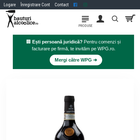
Logare
Înregistrare Cont
Contact
🏢
Ești persoană juridică?
Pentru comenzi și
facturare pe firmă, te invităm pe WPG.ro.
×
Mergi către WPG ➜