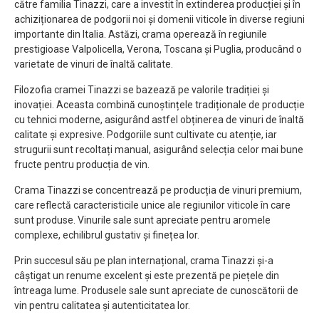
către familia Tinazzi, care a investit în extinderea producției și în
achiziționarea de podgorii noi și domenii viticole în diverse regiuni
importante din Italia. Astăzi, crama operează în regiunile
prestigioase Valpolicella, Verona, Toscana și Puglia, producând o
varietate de vinuri de înaltă calitate.
Filozofia cramei Tinazzi se bazează pe valorile tradiției și
inovației. Aceasta combină cunoștințele tradiționale de producție
cu tehnici moderne, asigurând astfel obținerea de vinuri de înaltă
calitate și expresive. Podgoriile sunt cultivate cu atenție, iar
strugurii sunt recoltați manual, asigurând selecția celor mai bune
fructe pentru producția de vin.
Crama Tinazzi se concentrează pe producția de vinuri premium,
care reflectă caracteristicile unice ale regiunilor viticole în care
sunt produse. Vinurile sale sunt apreciate pentru aromele
complexe, echilibrul gustativ și finețea lor.
Prin succesul său pe plan internațional, crama Tinazzi și-a
câștigat un renume excelent și este prezentă pe piețele din
întreaga lume. Produsele sale sunt apreciate de cunoscătorii de
vin pentru calitatea și autenticitatea lor.