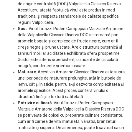
de origine controlată (DOC) Valpolicella Classico Riserva.
Acest lucru atestă faptul că vinul este produs în mod
tradițional și respectă standardele de calitate specifice
regiunii Valpolicella.
Gust
: Vinul Tinazzi Poderi Campopian Marziale Amarone
della Valpolicella Classico Riserva DOC se remarcă prin
aromele bogate și complexe de fructe negre, cum ar fi
cireșe negre și prune uscate. Are o structură puternică și
taninuri moi, iar aciditatea echilibrată oferă prospețime.
Gustul este intens și persistent, cu nuanțe de ciocolată
neagră, condimente și ierburi uscate.
Maturare
: Acest vin Amarone Classico Riserva este supus
unei perioade de maturare prelungite, atât în butoaie de
lemn, cât și în sticle, pentru a-și dezvolta complexitatea și
aromele specifice. Acest proces conferă vinului o
structură fină și o textură catifelată.
Potrivire culinară
: Vinul Tinazzi Poderi Campopian
Marziale Amarone della Valpolicella Classico Riserva DOC
se potrivește de obicei cu preparate culinare consistente,
cum ar fi carnea de vită maturată, vânatul, brânzeturi
maturate și ciuperci. De asemenea, poate fi savurat ca un