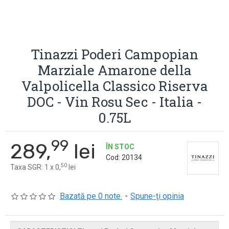
Tinazzi Poderi Campopian
Marziale Amarone della
Valpolicella Classico Riserva
DOC - Vin Rosu Sec - Italia -
0.75L
99
289,
lei
ÎN STOC
Cod:
20134
50
Taxa SGR: 1 x 0,
lei
Bazată pe 0 note.
-
Spune-ţi opinia