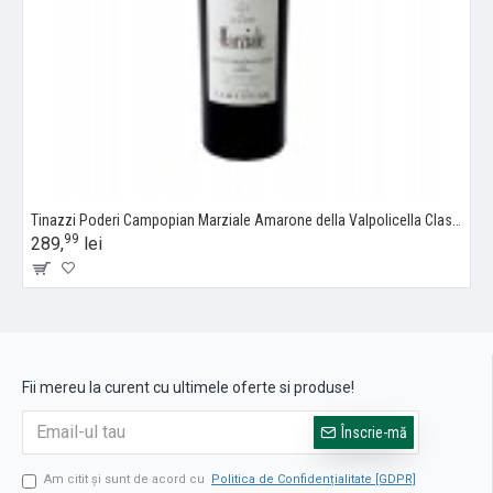
Tinazzi Poderi Campopian Marziale Amarone della Valpolicella Classico Riserva DOC - Vin Rosu Sec - Italia - 0.75L
99
289,
lei
Fii mereu la curent cu ultimele oferte si produse!
Înscrie-mă
Am citit şi sunt de acord cu
Politica de Confidențialitate [GDPR]