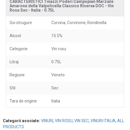
CARACTERISTICI Tinazzi Poderi Campopian Marziale
Amarone della Valpolicella Classico Riserva DOC - Vin
Rosu Sec - Italia - 0.75L
Soi strugure
Corvina, Corvinone, Rondinella
Alcool
15.5%
Categorie
Vin rosu
Litraj
0.75L
Regiune
Veneto
Stil
Sec
Tara de origine
Italia
Categorii asociate:
VINURI
,
VIN ROSU
,
VIN SEC
,
VINURI ITALIA
,
ALL
PRODUCTS