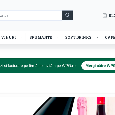
BL
VINURI
SPUMANTE
SOFT DRINKS
CAF
 și facturare pe firmă, te invităm pe WPG.ro.
Mergi către WP