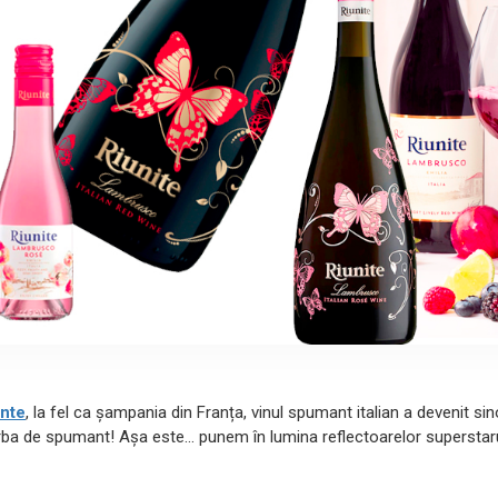
ante
, la fel ca șampania din Franța, vinul spumant italian a devenit s
orba de spumant! Așa este... punem în lumina reflectoarelor supersta