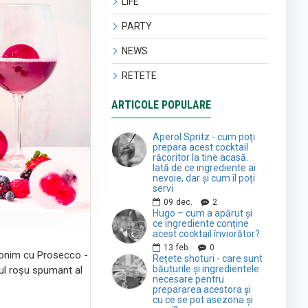
LIFE
PARTY
NEWS
RETETE
ARTICOLE POPULARE
Aperol Spritz - cum poți
prepara acest cocktail
răcoritor la tine acasă.
Iată de ce ingrediente ai
nevoie, dar și cum îl poți
servi
09
dec.
2
Hugo – cum a apărut și
ce ingrediente conține
acest cocktail înviorător?
13
feb.
0
inonim cu Prosecco -
Rețete shoturi - care sunt
băuturile și ingredientele
rul roșu spumant al
necesare pentru
prepararea acestora și
cu ce se pot asezona și