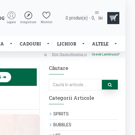
00
0 produs(e) - 0,
lei
OG
Logare
Inregistrare
Wishlist
EA
CADOURI
LICHIOR
ALTELE
Blog | BauturiAlcoolice.ro
Ce este Lambrusco?
Căutare
×
G ➜
Categorii Articole
SPIRITS
BUBBLES