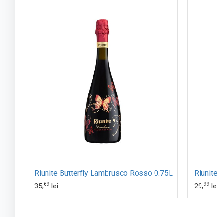
Riunite Lambrusco Rose Frizzante Emilia IGT 0.187L
Riunite Butterfly Lambrusco Rosso 0.75L
69
99
35,
lei
29,
le