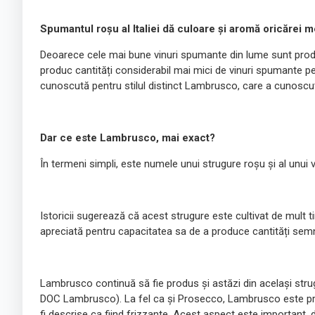
Spumantul roșu al Italiei dă culoare și aromă oricărei m
Deoarece cele mai bune vinuri spumante din lume sunt produse
produc cantități considerabil mai mici de vinuri spumante pe 
cunoscută pentru stilul distinct Lambrusco, care a cunoscut r
Dar ce este Lambrusco, mai exact?
În termeni simpli, este numele unui strugure roșu și al unui v
Istoricii sugerează că acest strugure este cultivat de mult t
apreciată pentru capacitatea sa de a produce cantități semni
Lambrusco continuă să fie produs și astăzi din același strugu
DOC Lambrusco). La fel ca și Prosecco, Lambrusco este pro
fi descrise ca fiind frizzante. Acest aspect este important