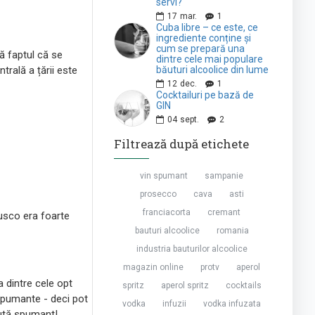
servi?
17
mar.
1
Cuba libre – ce este, ce
ingrediente conține și
cum se prepară una
ă faptul că se
dintre cele mai populare
trală a țării este
băuturi alcoolice din lume
12
dec.
1
Cocktailuri pe bază de
GIN
04
sept.
2
Filtrează după etichete
vin spumant
sampanie
prosecco
cava
asti
franciacorta
cremant
rusco era foarte
bauturi alcoolice
romania
industria bauturilor alcoolice
magazin online
protv
aperol
a dintre cele opt
spritz
aperol spritz
cocktails
spumante - deci pot
vodka
infuzii
vodka infuzata
lută spumant!