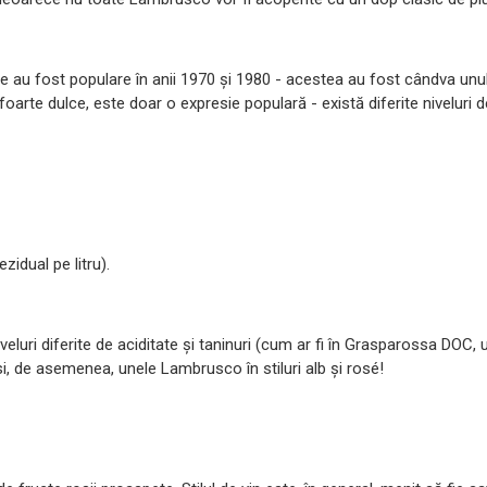
care au fost populare în anii 1970 și 1980 - acestea au fost cândva unu
foarte dulce, este doar o expresie populară - există diferite niveluri 
zidual pe litru).
luri diferite de aciditate și taninuri (cum ar fi în Grasparossa DOC, u
, de asemenea, unele Lambrusco în stiluri alb și rosé!