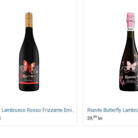
Riunite Lambrusco Rosso Frizzante Emilia IGT 0.75L
Riunite Butterfly Lamb
99
i
39,
lei