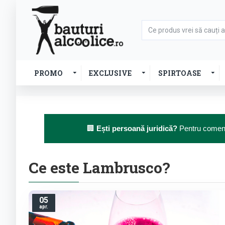
PROMO
EXCLUSIVE
SPIRTOASE
🏢
Ești persoană juridică?
Pentru comenzi
Ce este Lambrusco?
05
apr.