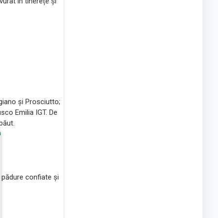
urat în tinerețe și
iano și Prosciutto;
sco Emilia IGT. De
băut.
e pădure confiate și