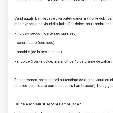
Când auziți
"Lambrusco"
, vă puteți gândi la vinurile dulci 
mari exporturi de vinuri din Italia. Dar dolce, sau Lambrusco 
- inclusiv secco (foarte sec spre sec),
- semi-secco (semisec),
- amabile (de la sec la dulce)
- și dolce (foarte dulce, mai mult de 45 de grame de zahăr re
De asemenea, producătorii au tendința de a crea vinuri cu nive
taninice sunt foarte comune pentru Lambrusco!). Puteți găsi
Cu ce asociem și servim Lambrusco?