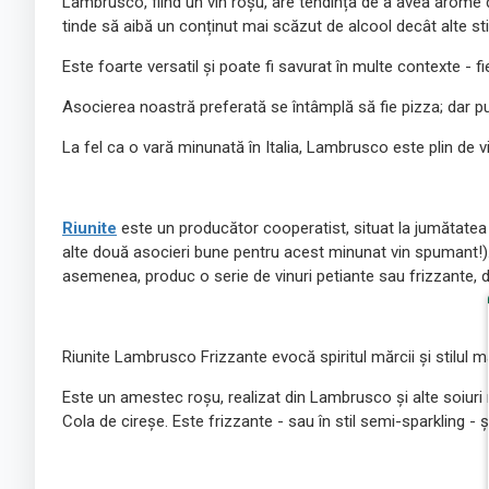
Lambrusco, fiind un vin roșu, are tendința de a avea arome de 
tinde să aibă un conținut mai scăzut de alcool decât alte stil
Este foarte versatil și poate fi savurat în multe contexte - fi
Asocierea noastră preferată se întâmplă să fie pizza; dar put
La fel ca o vară minunată în Italia, Lambrusco este plin de vi
Riunite
este un producător cooperatist, situat la jumătate
alte două asocieri bune pentru acest minunat vin spumant!
asemenea, produc o serie de vinuri petiante sau frizzante, din
Riunite Lambrusco Frizzante evocă spiritul mărcii și stilul
Este un amestec roșu, realizat din Lambrusco și alte soiuri roș
Cola de cireșe. Este frizzante - sau în stil semi-sparkling - ș