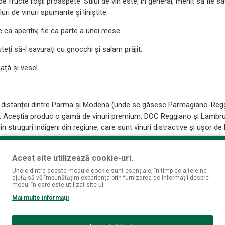
fructe roșii proaspete. Stilul de vin este, în general, menit să fie sav
uri de vinuri spumante și liniștite.
e ca aperitiv, fie ca parte a unei mese.
eți să-l savurați cu gnocchi și salam prăjit.
ață și vesel.
a distanței dintre Parma și Modena (unde se găsesc Parmagiano-Regg
). Aceștia produc o gamă de vinuri premium, DOC Reggiano și Lambru
 struguri indigeni din regiune, care sunt vinuri distractive și ușor de 
Acest site utilizează cookie-uri.
 mai dulce de Lambrusco care a făcut-o celebră în întreaga lume.
Unele dintre aceste module cookie sunt esențiale, în timp ce altele ne
ajută să vă îmbunătățim experiența prin furnizarea de informații despre
ii, în stil dolce, și veți găsi în palat fructe roșii delicioase, fructe d
modul în care este utilizat site-ul.
i este ușor de băut și distractiv.
Mai multe informații