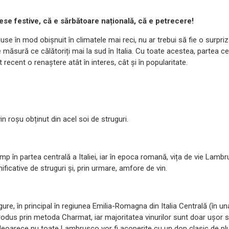
ese festive, că e sărbătoare națională, că e petrecere!
 în mod obișnuit în climatele mai reci, nu ar trebui să fie o surpriz
măsură ce călătoriți mai la sud în Italia. Cu toate acestea, partea cen
ecent o renaștere atât în interes, cât și în popularitate.
in roșu obținut din acel soi de struguri.
imp în partea centrală a Italiei, iar în epoca romană, vița de vie Lamb
ficative de struguri și, prin urmare, amfore de vin.
re, în principal în regiunea Emilia-Romagna din Italia Centrală (în un
dus prin metoda Charmat, iar majoritatea vinurilor sunt doar ușor 
, deoarece nu toate Lambrusco vor fi acoperite cu un dop clasic de p