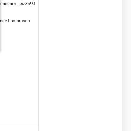
mâncare... pizza! O
Riunite Lambrusco